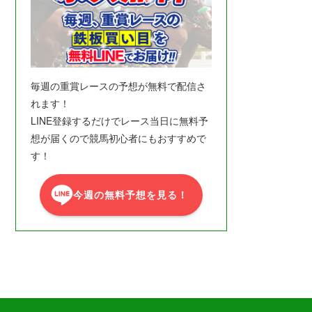
毎週の重賞レースの予想が無料で配信さ
れます！
LINE登録するだけでレース当日に無料予
想が届くので競馬初心者にもおすすめで
す！
今週の無料予想を見る！