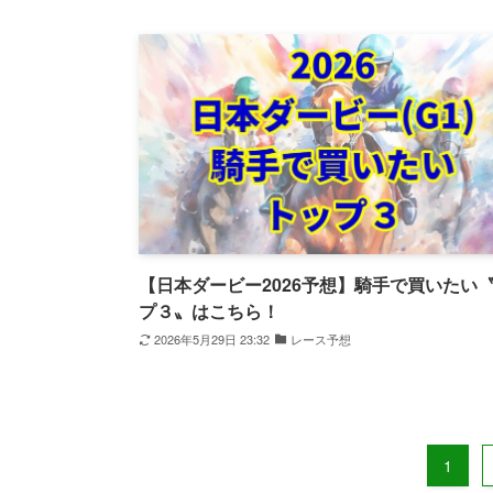
【日本ダービー2026予想】騎手で買いたい
プ３〟はこちら！
2026年5月29日 23:32
レース予想
1