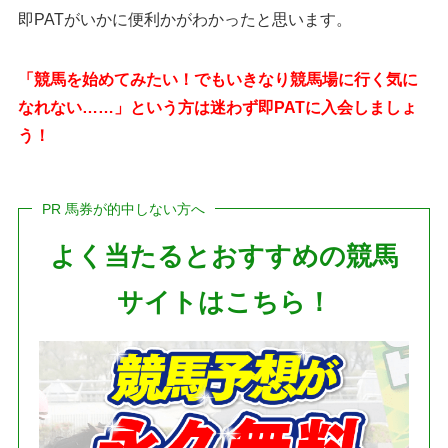
即PATがいかに便利かがわかったと思います。
「競馬を始めてみたい！でもいきなり競馬場に行く気に
なれない……」という方は迷わず即PATに入会しましょ
う！
PR 馬券が的中しない方へ
よく当たるとおすすめの競馬
サイトはこちら！