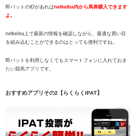
即パットのIDがあれば
netkeiba内から馬券購入できます
よ。
netkeiba上で最新の情報を確認しながら、最適な買い目
を組み込むことができるのはとっても便利ですね。
即パットを利用しなくてもスマートフォンに入れておき
たい競馬アプリです。
おすすめアプリその2【らくらくIPAT】