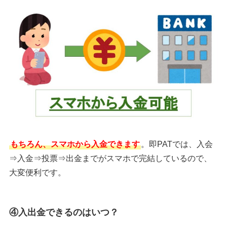
もちろん、スマホから入金できます
。即PATでは、入会
⇒入金⇒投票⇒出金までがスマホで完結しているので、
大変便利です。
④入出金できるのはいつ？