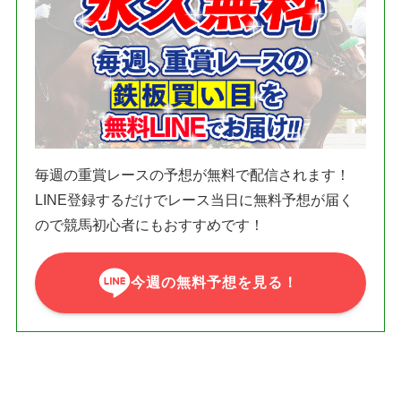
毎週の重賞レースの予想が無料で配信されます！
LINE登録するだけでレース当日に無料予想が届く
ので競馬初心者にもおすすめです！
今週の無料予想を見る！