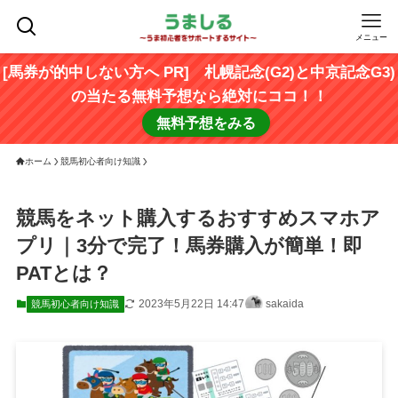
メニュー
[馬券が的中しない方へ PR] 札幌記念(G2)と中京記念G3)
の当たる無料予想なら絶対にココ！！
無料予想をみる
ホーム
競馬初心者向け知識
競馬をネット購入するおすすめスマホア
プリ｜3分で完了！馬券購入が簡単！即
PATとは？
2023年5月22日 14:47
sakaida
競馬初心者向け知識