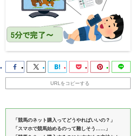
URLをコピーする
「競馬のネット購入ってどうやればいいの？」
「スマホで競馬始めるのって難しそう……」