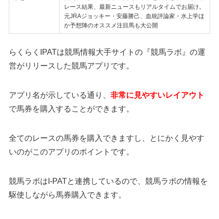
レース結果、最新ニュースもリアルタイムでお届け。
元JRAジョッキー・安藤勝己、血統評論家・水上学ほ
か予想陣のオススメ注目馬も大公開
らくらくIPATは競馬情報大手サイトの『競馬ラボ』の運
営がリリースした競馬アプリです。
アプリ名が示している通り、
非常に見やすいレイアウト
で馬券を購入することができます。
全てのレースの馬券を購入できますし、とにかく見やす
いのがこのアプリのポイントです。
競馬ラボはI-PATと連携しているので、競馬ラボの情報を
駆使しながら馬券購入できます。