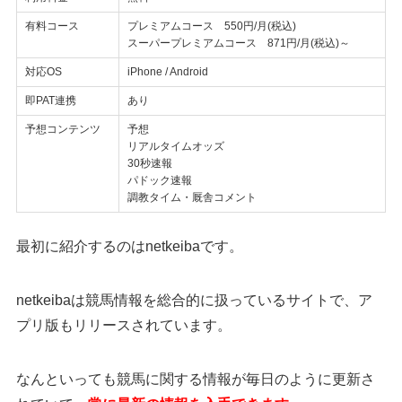
有料コース
プレミアムコース 550円/月(税込)
スーパープレミアムコース 871円/月(税込)～
対応OS
iPhone / Android
即PAT連携
あり
予想コンテンツ
予想
リアルタイムオッズ
30秒速報
パドック速報
調教タイム・厩舎コメント
最初に紹介するのはnetkeibaです。
netkeibaは競馬情報を総合的に扱っているサイトで、ア
プリ版もリリースされています。
なんといっても競馬に関する情報が毎日のように更新さ