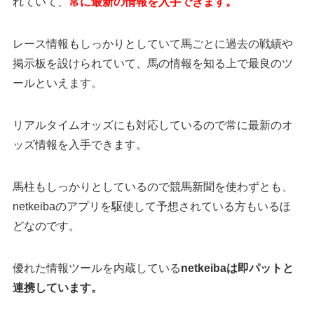
れていて、
常に最新の情報を入手できます。
レース情報もしっかりとしていて馬ごとに過去の戦績や
掲示板を設けられていて、馬の情報を知る上で最良のツ
ールといえます。
リアルタイムオッズにも対応しているので常に最新のオ
ッズ情報を入手できます。
馬柱もしっかりとしているので競馬新聞を使わずとも、
netkeibaのアプリを駆使して予想されている方もいるほ
どなのです。
優れた情報ツールを内蔵している
netkeibaは即パットと
連携しています。