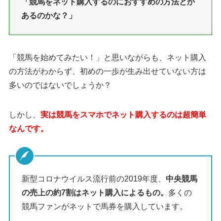
「競馬をネット購入するのにおすすめの方法とか
あるのかな？」
「競馬を始めてみたい！」と思いながらも、ネット購入
の方法がわからず、初めの一歩が生み出せていない方は
多いのではないでしょうか？
しかし、
実は競馬をスマホでネット購入するのは超簡単
なんです。
新型コロナウイルス流行前の2019年度、
中央競馬
の売上の約7割はネット購入によるもの。
多くの
競馬ファンがネットで馬券を購入しています。