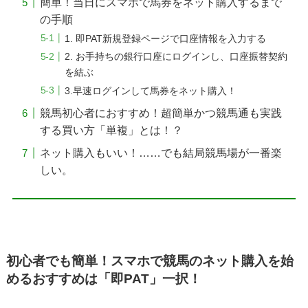
簡単！当日にスマホで馬券をネット購入するまで
の手順
1. 即PAT新規登録ページで口座情報を入力する
2. お手持ちの銀行口座にログインし、口座振替契約
を結ぶ
3.早速ログインして馬券をネット購入！
競馬初心者におすすめ！超簡単かつ競馬通も実践
する買い方「単複」とは！？
ネット購入もいい！……でも結局競馬場が一番楽
しい。
初心者でも簡単！スマホで競馬のネット購入を始
めるおすすめは「即PAT」一択！