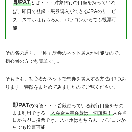
即PAT
とは・・・対象銀行の口座を持っていれ
ば、即日で登録・馬券購入ができるJRAのサービ
ス。スマホはもちろん、パソコンからでも投票可
能。
その名の通り、「即」馬券のネット購入が可能なので、
初心者の方でも簡単です。
そもそも、初心者がネットで馬券を購入する方法は3つあ
ります。特徴をまとめてみましたのでご覧ください。
即PAT
の特徴・・・普段使っている銀行口座をその
まま利用できる。
入会金や年会費は一切無料！
入会当
日から即日投票でき、スマホはもちろん、パソコンか
らでも投票可能。