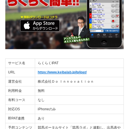
サービス名
らくらくIPAT
URL
https://www.keibalab.jp/lp/ipat/
運営会社
株式会社Ｄｏ Ｉｎｎｏｖａｔｉｏｎ
利用料金
無料
有料コース
なし
対応OS
iPhoneのみ
即PAT連携
あり
予想コンテンツ
競馬ポータルサイト「競馬ラボ」と連動し、出馬表や