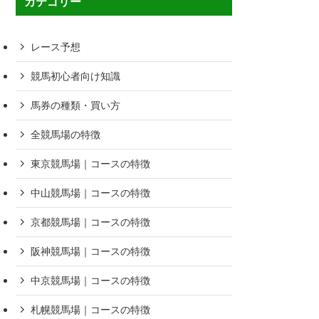
カテゴリー
レース予想
競馬初心者向け知識
馬券の種類・買い方
全競馬場の特徴
東京競馬場｜コースの特徴
中山競馬場｜コースの特徴
京都競馬場｜コースの特徴
阪神競馬場｜コースの特徴
中京競馬場｜コースの特徴
札幌競馬場｜コースの特徴