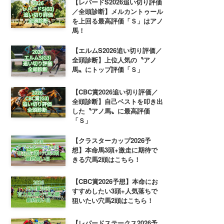
【レパードS2026追い切り評価
／全頭診断】メルカントゥール
を上回る最高評価「Ｓ」はアノ
馬！
【エルムS2026追い切り評価／
全頭診断】上位人気の〝アノ
馬〟にトップ評価「Ｓ」
【CBC賞2026追い切り評価／
全頭診断】自己ベストを叩き出
した〝アノ馬〟に最高評価
「Ｓ」
【クラスターカップ2026予
想】本命馬3頭+激走に期待で
きる穴馬2頭はこちら！
【CBC賞2026予想】本命にお
すすめしたい3頭+人気落ちで
狙いたい穴馬2頭はこちら！
【レパードステークス2026予