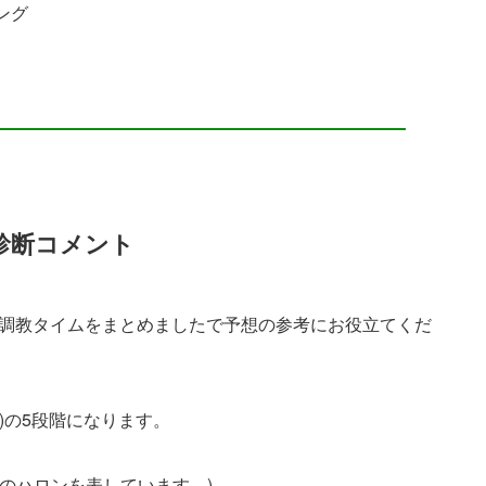
ング
頭診断コメント
や調教タイムをまとめましたで予想の参考にお役立てくだ
)の5段階になります。
のハロンを表しています。)