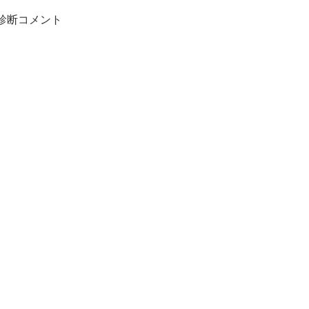
頭診断コメント