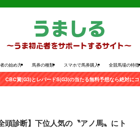
者の始め方
馬券の種類
スマホで馬券購入
全競馬場の特徴
] CBC賞(G3)とレパードS(G3)の当たる無料予想なら絶対に
／全頭診断】下位人気の〝アノ馬〟にト