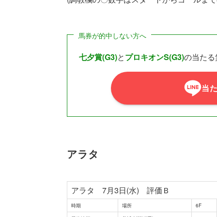
馬券が的中しない方へ
七夕賞(G3)
と
プロキオンS(G3)
の当たる
当
アラタ
アラタ 7月3日(水) 評価Ｂ
時期
場所
6F