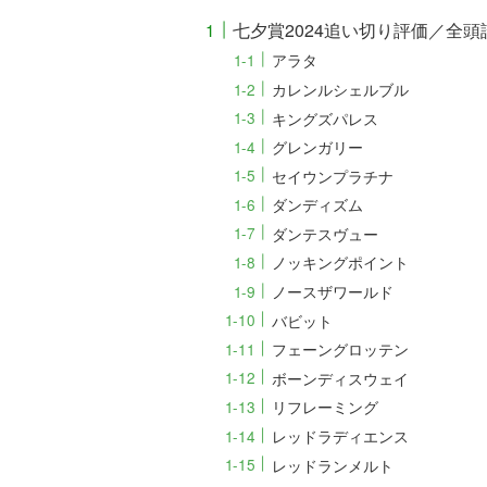
七夕賞2024追い切り評価／全
アラタ
カレンルシェルブル
キングズパレス
グレンガリー
セイウンプラチナ
ダンディズム
ダンテスヴュー
ノッキングポイント
ノースザワールド
バビット
フェーングロッテン
ボーンディスウェイ
リフレーミング
レッドラディエンス
レッドランメルト