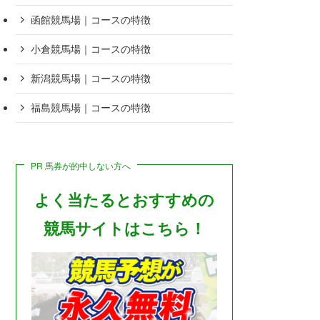
函館競馬場｜コースの特徴
小倉競馬場｜コースの特徴
新潟競馬場｜コースの特徴
福島競馬場｜コースの特徴
PR 馬券が的中しない方へ
よく当たるとおすすめの
競馬サイトはこちら！