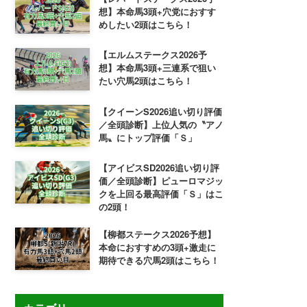
想】本命馬3頭+穴党におすす
めしたい2頭はこちら！
【エルムステークス2026予
想】本命馬3頭+三連系で狙い
たい穴馬2頭はこちら！
【クイーンS2026追い切り評価
／全頭診断】上位人気の〝アノ
馬〟にトップ評価「Ｓ」
【アイビスSD2026追い切り評
価／全頭診断】ピューロマジッ
クを上回る最高評価「Ｓ」はこ
の2頭！
【柳都ステークス2026予想】
本命におすすめの3頭+激走に
期待できる穴馬2頭はこちら！