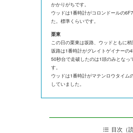
かかりがちです。
ウッドは1番時計がコロンドールの6F
た。標準くらいです。
栗東
この日の栗東は坂路、ウッドともに稍
坂路は1番時計がグレイトゲイナーの4F
50秒台で走破したのは1頭のみとな
す。
ウッドは1番時計がマテンロウタイムの
していました。
目次（