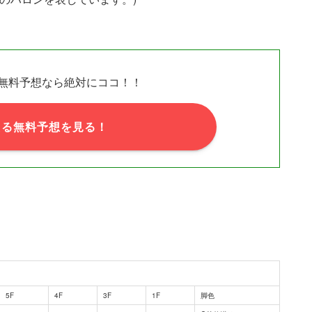
無料予想なら絶対にココ！！
たる無料予想を見る！
5F
4F
3F
1F
脚色