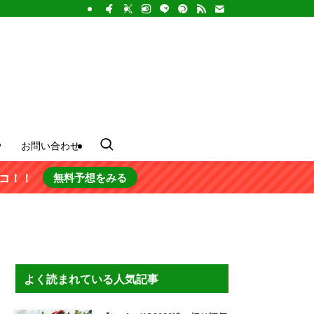
お問い合わせ
ココ！！
無料予想をみる
よく読まれている人気記事