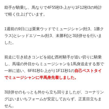
助手が騎乗し、馬なりで4F55秒3-上がり1F12秒3の時計
で軽く仕上げています。
1週前の9日には栗東ウッドでミュージシャン(牡3、1勝ク
ラス)とレッドエソール(牡3、未勝利)と3頭併せを行いま
した。
前走に引き続きコンビを組む西村騎手が追い切りに騎乗
し、馬場の外目からミュージシャンを1馬身追走する形で
一杯に追い、6F81秒1-上がり1F11秒1の
自己ベストタイ
でミュージシャンに半馬身先着しました。
3頭併せのもっとも外から立ち回りましたが、コーナリン
グはいまいちフォームが安定しておらず、正直目立ちま
せん。