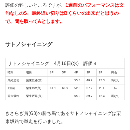
評価の難しいところですが、
1週前のパフォーマンスは文
句なしのS、最終追い切りはBくらいの出来だと思うの
で、間を取ってAとします。
サトノシャイニング
サトノシャイニング 4月16日(水) 評価Ｂ
時期
場所
6F
5F
4F
3F
1F
脚色
最終追切
栗東坂路(良)
55.3
40.2
12.3
馬なり
1週前
栗東CW(良)
81.1
66.9
52.3
37.2
11.1
一杯
前走最終
栗東坂路(良)
55.0
39.7
12.4
馬なり
きさらぎ賞(G3)の勝ち馬であるサトノシャイニングは栗
東坂路で単走を行いました。