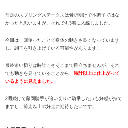
前走のスプリングステークスは骨折明けで本調子ではな
かったと思いますが、それでも3着に入線しました。
今回は一回使ったことで身体の動きも良くなっています
し、調子を引き上げている可能性があります。
最終追い切りは時計こそそこまで目立ちませんが、それ
でも動きを見せていることから、
時計以上に仕上がって
いるように見えました。
2週続けて藤岡騎手が追い切りに騎乗した点も好感が持て
ますし、前走以上の好走に期待したいです。