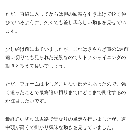
ただ、直線に入ってからは脚の回転を引き上げて鋭く伸
びているように、久々でも差し馬らしい動きを見せてい
ます。
少し頭は前に出ていましたが、これはきさらぎ賞の1週前
追い切りでも見られた光景なのでサトノシャイニングの
動きと捉えて良いでしょう。
ただ、フォームは少しぎこちない部分もあったので、強
く追ったことで最終追い切りまでにどこまで良化するの
か注目したいです。
最終追い切りは坂路で馬なりの単走を行いましたが、道
中頭が高くて掛かり気味な動きを見せていました。