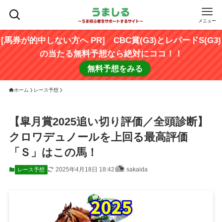
メニュー
[馬券が的中しない方へ PR] CBC賞(G3)とレパードS(G3)
の当たる無料予想なら絶対にココ！！
無料予想をみる
ホーム
レース予想
【皐月賞2025追い切り評価／全頭診断】
クロワデュノールを上回る最高評価
「Ｓ」はこの馬！
2025年4月18日 18:42
sakaida
レース予想