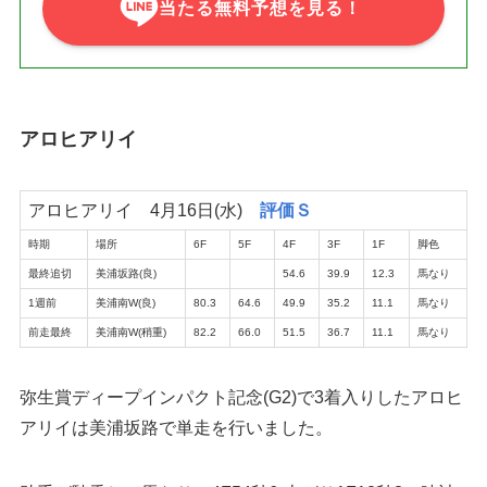
当たる無料予想を見る！
アロヒアリイ
アロヒアリイ 4月16日(水)
評価Ｓ
時期
場所
6F
5F
4F
3F
1F
脚色
最終追切
美浦坂路(良)
54.6
39.9
12.3
馬なり
1週前
美浦南W(良)
80.3
64.6
49.9
35.2
11.1
馬なり
前走最終
美浦南W(稍重)
82.2
66.0
51.5
36.7
11.1
馬なり
弥生賞ディープインパクト記念(G2)で3着入りしたアロヒ
アリイは美浦坂路で単走を行いました。