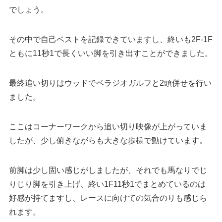
でしょう。
その中で自己ベストを記録できていますし、終いも2F-1F
ともに11秒1で長くいい脚を引き出すことができました。
最終追い切りはウッドでベラジオガルフと2頭併せを行い
ました。
ここはコーナーワークから追い切り映像が上がっていま
したが、少し俯きながらも大きな歩様で動けています。
前脚は少し固い感じがしましたが、それでも馬なりでじ
りじり脚を引き上げ、終い1F11秒1でまとめているのは
好感が持てますし、レースに向けての気合のりも感じら
れます。