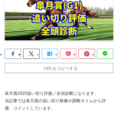
URLをコピーする
皐月賞2025追い切り評価／全頭診断になります。
当記事では皐月賞の追い切り映像や調教タイムから評
価、コメントしています。