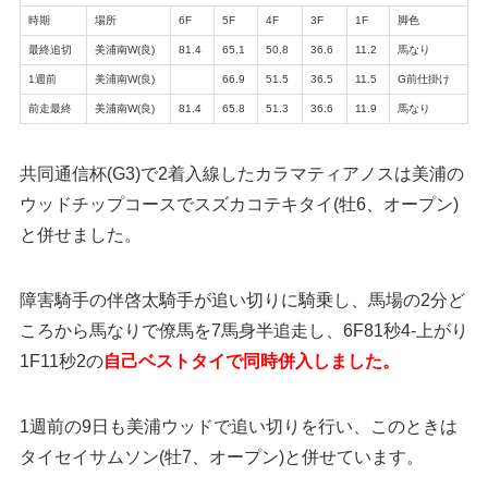
時期
場所
6F
5F
4F
3F
1F
脚色
最終追切
美浦南W(良)
81.4
65.1
50.8
36.6
11.2
馬なり
1週前
美浦南W(良)
66.9
51.5
36.5
11.5
G前仕掛け
前走最終
美浦南W(良)
81.4
65.8
51.3
36.6
11.9
馬なり
共同通信杯(G3)で2着入線したカラマティアノスは美浦の
ウッドチップコースでスズカコテキタイ(牡6、オープン)
と併せました。
障害騎手の伴啓太騎手が追い切りに騎乗し、馬場の2分ど
ころから馬なりで僚馬を7馬身半追走し、6F81秒4-上がり
1F11秒2の
自己ベストタイで同時併入しました。
1週前の9日も美浦ウッドで追い切りを行い、このときは
タイセイサムソン(牡7、オープン)と併せています。