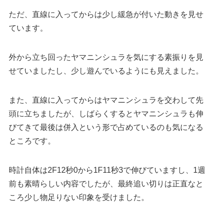
ただ、直線に入ってからは少し緩急が付いた動きを見せ
ています。
外から立ち回ったヤマニンシュラを気にする素振りを見
せていましたし、少し遊んでいるようにも見えました。
また、直線に入ってからはヤマニンシュラを交わして先
頭に立ちましたが、しばらくするとヤマニンシュラも伸
びてきて最後は併入という形で占めているのも気になる
ところです。
時計自体は2F12秒0から1F11秒3で伸びていますし、1週
前も素晴らしい内容でしたが、最終追い切りは正直なと
ころ少し物足りない印象を受けました。