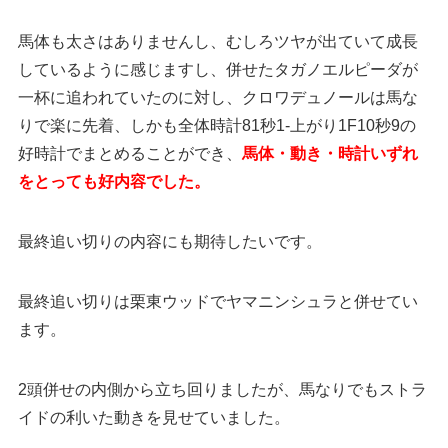
馬体も太さはありませんし、むしろツヤが出ていて成長
しているように感じますし、併せたタガノエルピーダが
一杯に追われていたのに対し、クロワデュノールは馬な
りで楽に先着、しかも全体時計81秒1-上がり1F10秒9の
好時計でまとめることができ、
馬体・動き・時計いずれ
をとっても好内容でした。
最終追い切りの内容にも期待したいです。
最終追い切りは栗東ウッドでヤマニンシュラと併せてい
ます。
2頭併せの内側から立ち回りましたが、馬なりでもストラ
イドの利いた動きを見せていました。