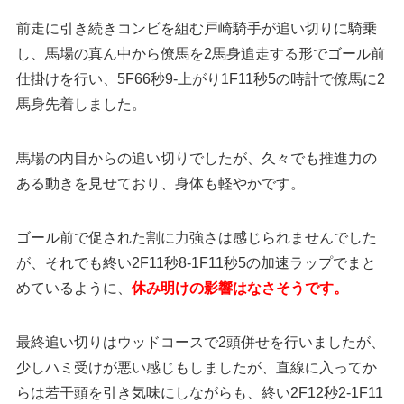
前走に引き続きコンビを組む戸崎騎手が追い切りに騎乗
し、馬場の真ん中から僚馬を2馬身追走する形でゴール前
仕掛けを行い、5F66秒9-上がり1F11秒5の時計で僚馬に2
馬身先着しました。
馬場の内目からの追い切りでしたが、久々でも推進力の
ある動きを見せており、身体も軽やかです。
ゴール前で促された割に力強さは感じられませんでした
が、それでも終い2F11秒8-1F11秒5の加速ラップでまと
めているように、
休み明けの影響はなさそうです。
最終追い切りはウッドコースで2頭併せを行いましたが、
少しハミ受けが悪い感じもしましたが、直線に入ってか
らは若干頭を引き気味にしながらも、終い2F12秒2-1F11