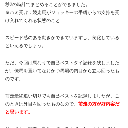
秒2の時計でまとめることができました。
※ハミ受け：競走馬がジョッキーの手綱からの支持を受
け入れてくれる状態のこと
スピード感のある動きができていますし、良化している
といえるでしょう。
ただ、今回は馬なりで自己ベストタイ記録を残しました
が、僚馬を置いてなおかつ馬場の内目から立ち回ったも
のです。
前走最終追い切りでも自己ベストを記録しましたが、こ
のときは外目を回ったものなので、
前走の方が好内容だ
と思います。