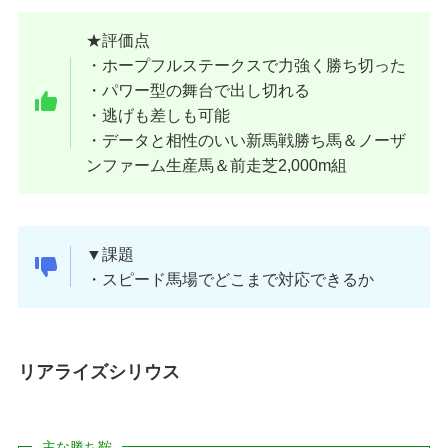
★評価点
・ホープフルステークスで力強く勝ち切った
・パワー型の舞台で出し切れる
・逃げも差しも可能
・データと相性のいい新馬戦勝ち馬＆ノーザ
ンファーム生産馬＆前走芝2,000m組
▼課題
・スピード馬場でどこまで対応できるか
リアライズシリウス
主な勝ち鞍