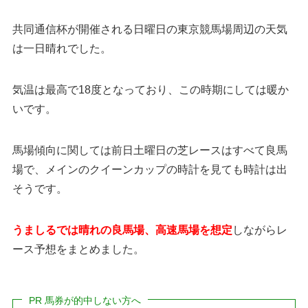
共同通信杯が開催される日曜日の東京競馬場周辺の天気
は一日晴れでした。
気温は最高で18度となっており、この時期にしては暖か
いです。
馬場傾向に関しては前日土曜日の芝レースはすべて良馬
場で、メインのクイーンカップの時計を見ても時計は出
そうです。
うましるでは晴れの良馬場、高速馬場を想定
しながらレ
ース予想をまとめました。
PR 馬券が的中しない方へ