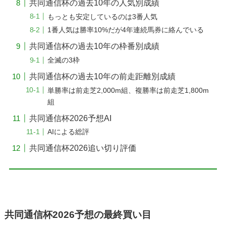
共同通信杯の過去10年の人気別成績
もっとも安定しているのは3番人気
1番人気は勝率10%だが4年連続馬券に絡んでいる
共同通信杯の過去10年の枠番別成績
全滅の3枠
共同通信杯の過去10年の前走距離別成績
単勝率は前走芝2,000m組、複勝率は前走芝1,800m
組
共同通信杯2026予想AI
AIによる総評
共同通信杯2026追い切り評価
共同通信杯2026予想の最終買い目