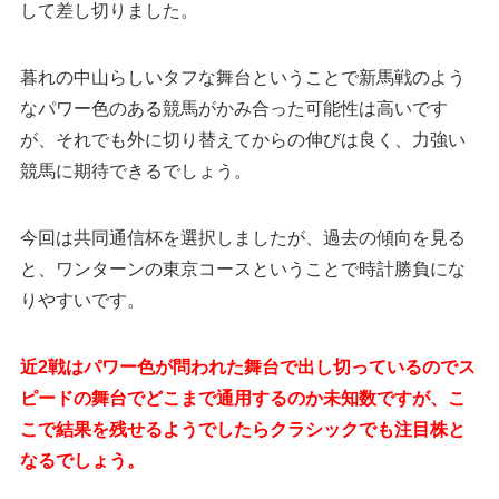
して差し切りました。
暮れの中山らしいタフな舞台ということで新馬戦のよう
なパワー色のある競馬がかみ合った可能性は高いです
が、それでも外に切り替えてからの伸びは良く、力強い
競馬に期待できるでしょう。
今回は共同通信杯を選択しましたが、過去の傾向を見る
と、ワンターンの東京コースということで時計勝負にな
りやすいです。
近2戦はパワー色が問われた舞台で出し切っているのでス
ピードの舞台でどこまで通用するのか未知数ですが、こ
こで結果を残せるようでしたらクラシックでも注目株と
なるでしょう。