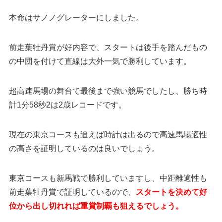
本命はサノノグレーターにしました。
前走葉牡丹賞が好内容で、スタートは後手を踏んだもの
の中団を付けて直線は大外一気で勝利しています。
超高速馬場の舞台で最後まで強い競馬でしたし、勝ち時
計1分58秒2は2歳レコードです。
現在の東京コースも追えば時計は出るので高速馬場適性
の高さを証明しているのは良いでしょう。
東京コースも新馬戦で勝利していますし、中距離適性も
前走葉牡丹賞で証明しているので、
スタートを決めて好
位から出し切れれば重賞制覇も狙えるでしょう。