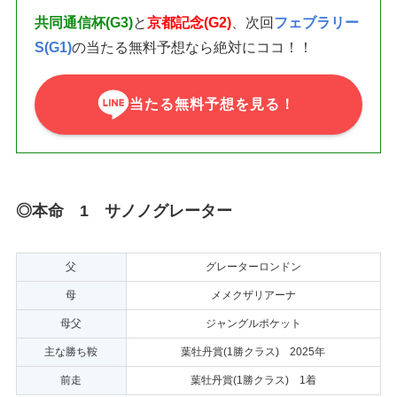
共同通信杯(G3)
と
京都記念(G2)
、次回
フェブラリー
S(G1)
の当たる無料予想なら絶対にココ！！
当たる無料予想を見る！
◎本命 1 サノノグレーター
父
グレーターロンドン
母
メメクザリアーナ
母父
ジャングルポケット
主な勝ち鞍
葉牡丹賞(1勝クラス) 2025年
前走
葉牡丹賞(1勝クラス) 1着