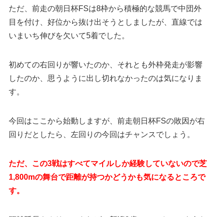
ただ、前走の朝日杯FSは8枠から積極的な競馬で中団外
目を付け、好位から抜け出そうとしましたが、直線では
いまいち伸びを欠いて5着でした。
初めての右回りが響いたのか、それとも外枠発走が影響
したのか、思うように出し切れなかったのは気になりま
す。
今回はここから始動しますが、前走朝日杯FSの敗因が右
回りだとしたら、左回りの今回はチャンスでしょう。
ただ、この3戦はすべてマイルしか経験していないので芝
1,800mの舞台で距離が持つかどうかも気になるところで
す。