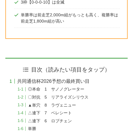
3枠【0-0-0-10】は全滅
単勝率は前走芝2,000m組がもっとも高く、複勝率は
前走芝1,800m組が高い
目次（読みたい項目をタップ）
共同通信杯2026予想の最終買い目
◎本命 1 サノノグレーター
〇対抗 5 リアライズシリウス
▲単穴 8 ラヴェニュー
△連下 7 ベレシート
△連下 6 ロブチェン
単勝