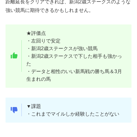
距離延長をクリアできれば、新潟2歳ステークスのような
強い競馬に期待できるかもしれません。
★評価点
・左回りで安定
・新潟2歳ステークスが強い競馬
・新潟2歳ステークスで下した相手も強かっ
た
・データと相性のいい新馬戦の勝ち馬＆3月
生まれの馬
▼課題
・これまでマイルしか経験したことがない