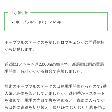
主な勝ち鞍
ホープフルS (G1) 2025年
ホープフルステークスを制したロブチェンが共同通信杯
から始動します。
近2戦はどちらも芝2,000mの舞台で、新馬戦は雨の重馬
場開催、時計がかかる舞台で完勝しました。
前走のホープフルステークスは良馬場開催だったので7番
人気と評価を落としていましたが、2枠4番からスタート
を決めて、馬場の内目で脚を溜めると、直線に入ってか
らは外に進路を切り替え、残り1Fでじりじりと脚を伸ば