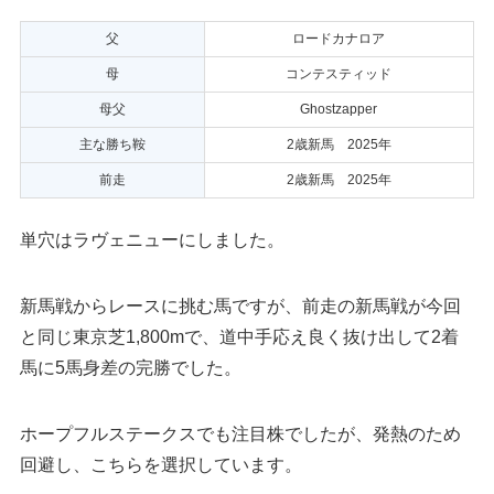
父
ロードカナロア
母
コンテスティッド
母父
Ghostzapper
主な勝ち鞍
2歳新馬 2025年
前走
2歳新馬 2025年
単穴はラヴェニューにしました。
新馬戦からレースに挑む馬ですが、前走の新馬戦が今回
と同じ東京芝1,800mで、道中手応え良く抜け出して2着
馬に5馬身差の完勝でした。
ホープフルステークスでも注目株でしたが、発熱のため
回避し、こちらを選択しています。