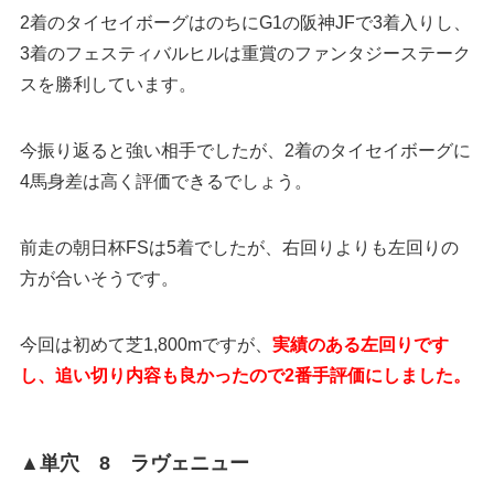
2着のタイセイボーグはのちにG1の阪神JFで3着入りし、
3着のフェスティバルヒルは重賞のファンタジーステーク
スを勝利しています。
今振り返ると強い相手でしたが、2着のタイセイボーグに
4馬身差は高く評価できるでしょう。
前走の朝日杯FSは5着でしたが、右回りよりも左回りの
方が合いそうです。
今回は初めて芝1,800mですが、
実績のある左回りです
し、追い切り内容も良かったので2番手評価にしました。
▲単穴 8 ラヴェニュー