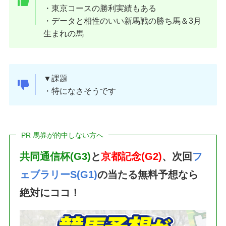
・東京コースの勝利実績もある
・データと相性のいい新馬戦の勝ち馬＆3月
生まれの馬
▼課題
・特になさそうです
PR 馬券が的中しない方へ
共同通信杯(G3)
と
京都記念(G2)
、次回
フ
ェブラリーS(G1)
の当たる無料予想なら
絶対にココ！