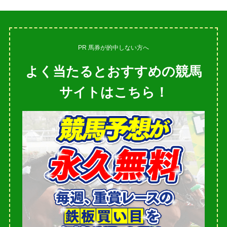
PR 馬券が的中しない方へ
よく当たるとおすすめの競馬
サイトはこちら！