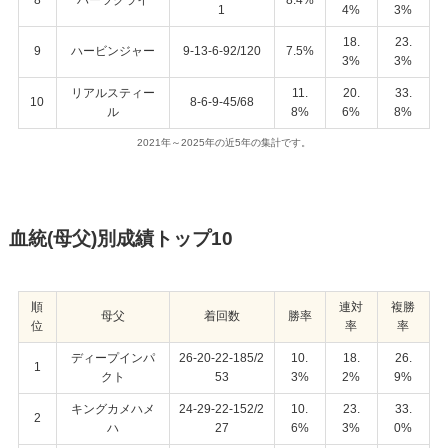
8
ハーツクライ
8.4%
1
4%
3%
18.
23.
9
ハービンジャー
9-13-6-92/120
7.5%
3%
3%
リアルスティー
11.
20.
33.
10
8-6-9-45/68
ル
8%
6%
8%
2021年～2025年の近5年の集計です。
血統(母父)別成績トップ10
順
連対
複勝
母父
着回数
勝率
位
率
率
ディープインパ
26-20-22-185/2
10.
18.
26.
1
クト
53
3%
2%
9%
キングカメハメ
24-29-22-152/2
10.
23.
33.
2
ハ
27
6%
3%
0%