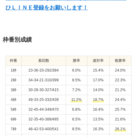
ひＬＩＮＥ登録をお願いします！
枠番別成績
枠番
着回数
勝率
連対率
複勝率
1枠
23-36-33-292/384
6.0%
15.4%
24.0%
2枠
34-34-21-310/399
8.5%
17.0%
22.3%
3枠
30-28-30-327/415
7.2%
14.0%
21.2%
4枠
49-33-25-332/439
11.2%
18.7%
24.4%
5枠
32-45-44-349/470
6.8%
16.4%
25.7%
6枠
32-35-40-388/495
6.5%
13.5%
21.6%
7枠
46-42-53-400/541
8.5%
16.3%
26.1%