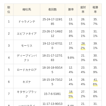
順
連対
複勝
種牡馬
着回数
勝率
位
率
率
25-24-17-119/1
13.
26.
35.
1
ドゥラメンテ
85
5%
5%
7%
23-26-17-146/2
10.
23.
31.
2
エピファネイア
12
8%
1%
1%
19-12-12-67/11
17.
28.
39.
3
モーリス
0
3%
2%
1%
ディープインパ
18-21-17-127/1
21.
30.
4
9.8%
クト
83
3%
6%
18-16-18-93/14
12.
23.
35.
5
ロードカナロア
5
4%
4%
9%
18-15-19-73/12
14.
26.
41.
6
キズナ
5
4%
4%
6%
キタサンブラッ
18.
27.
34.
7
15-7-6-53/81
ク
5%
2%
6%
11-17-13-90/13
21.
31.