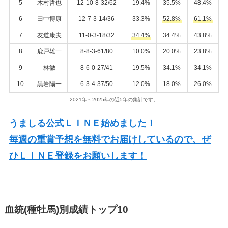
5
木村哲也
12-10-8-32/62
19.4%
35.5%
48.4%
6
田中博康
12-7-3-14/36
33.3%
52.8%
61.1%
7
友道康夫
11-0-3-18/32
34.4%
34.4%
43.8%
8
鹿戸雄一
8-8-3-61/80
10.0%
20.0%
23.8%
9
林徹
8-6-0-27/41
19.5%
34.1%
34.1%
10
黒岩陽一
6-3-4-37/50
12.0%
18.0%
26.0%
2021年～2025年の近5年の集計です。
うましる公式ＬＩＮＥ始めました！
毎週の重賞予想を無料でお届けしているので、ぜ
ひＬＩＮＥ登録をお願いします！
血統(種牡馬)別成績トップ10