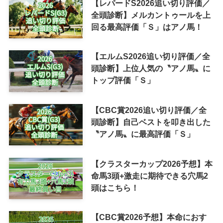
【レパードS2026追い切り評価／
全頭診断】メルカントゥールを上
回る最高評価「Ｓ」はアノ馬！
【エルムS2026追い切り評価／全
頭診断】上位人気の〝アノ馬〟に
トップ評価「Ｓ」
【CBC賞2026追い切り評価／全
頭診断】自己ベストを叩き出した
〝アノ馬〟に最高評価「Ｓ」
【クラスターカップ2026予想】本
命馬3頭+激走に期待できる穴馬2
頭はこちら！
【CBC賞2026予想】本命におす