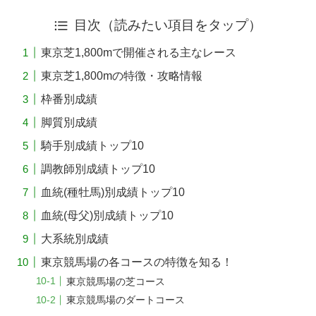
目次（読みたい項目をタップ）
東京芝1,800mで開催される主なレース
東京芝1,800mの特徴・攻略情報
枠番別成績
脚質別成績
騎手別成績トップ10
調教師別成績トップ10
血統(種牡馬)別成績トップ10
血統(母父)別成績トップ10
大系統別成績
東京競馬場の各コースの特徴を知る！
東京競馬場の芝コース
東京競馬場のダートコース