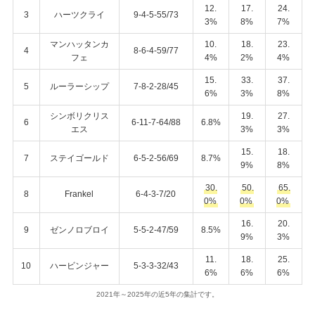
12.
17.
24.
3
ハーツクライ
9-4-5-55/73
3%
8%
7%
マンハッタンカ
10.
18.
23.
4
8-6-4-59/77
フェ
4%
2%
4%
15.
33.
37.
5
ルーラーシップ
7-8-2-28/45
6%
3%
8%
シンボリクリス
19.
27.
6
6-11-7-64/88
6.8%
エス
3%
3%
15.
18.
7
ステイゴールド
6-5-2-56/69
8.7%
9%
8%
30.
50.
65.
8
Frankel
6-4-3-7/20
0%
0%
0%
16.
20.
9
ゼンノロブロイ
5-5-2-47/59
8.5%
9%
3%
11.
18.
25.
10
ハービンジャー
5-3-3-32/43
6%
6%
6%
2021年～2025年の近5年の集計です。