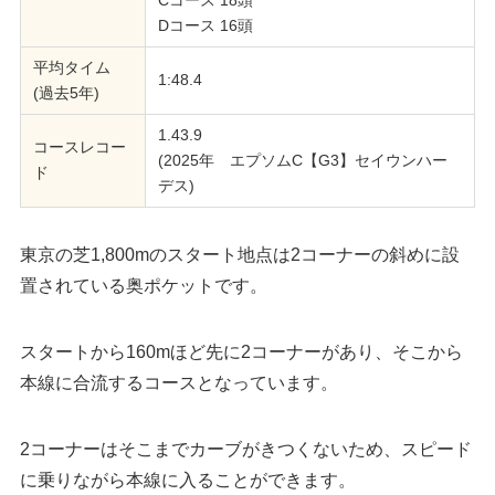
Dコース 16頭
平均タイム
1:48.4
(過去5年)
1.43.9
コースレコー
(2025年 エプソムC【G3】セイウンハー
ド
デス)
東京の芝1,800mのスタート地点は2コーナーの斜めに設
置されている奥ポケットです。
スタートから160mほど先に2コーナーがあり、そこから
本線に合流するコースとなっています。
2コーナーはそこまでカーブがきつくないため、スピード
に乗りながら本線に入ることができます。