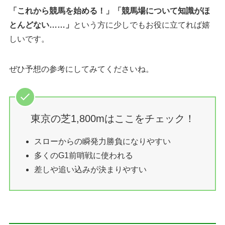
「これから競馬を始める！」「競馬場について知識がほ
とんどない……」
という方に少しでもお役に立てれば嬉
しいです。
ぜひ予想の参考にしてみてくださいね。
東京の芝1,800mはここをチェック！
スローからの瞬発力勝負になりやすい
多くのG1前哨戦に使われる
差しや追い込みが決まりやすい