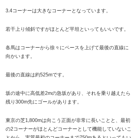
3.4コーナーは大きなコーナーとなっています。
若干上り傾斜ですがほとんど平坦といってもいいです。
各馬はコーナーから徐々にペースを上げて最後の直線に
向かいます。
最後の直線は約525mです。
坂の途中に高低差2mの急坂があり、それを乗り越えたら
残り300m先にゴールがあります。
東京の芝1,800mは向こう正面が非常に長いことと、最初
の2コーナーがほとんどコーナーとして機能していないこ
とから、実質最初のコーナーまで750mあるといってもい