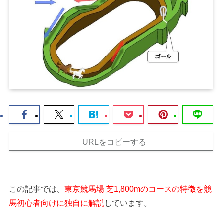
URLをコピーする
この記事では、
東京競馬場 芝1,800mのコースの特徴を競
馬初心者向けに独自に解説
しています。