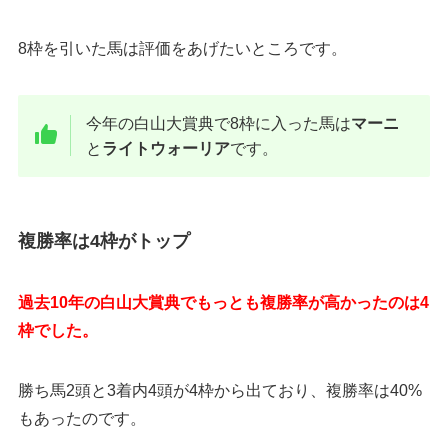
8枠を引いた馬は評価をあげたいところです。
今年の白山大賞典で8枠に入った馬は
マーニ
と
ライトウォーリア
です。
複勝率は4枠がトップ
過去10年の白山大賞典でもっとも複勝率が高かったのは4
枠でした。
勝ち馬2頭と3着内4頭が4枠から出ており、複勝率は40%
もあったのです。