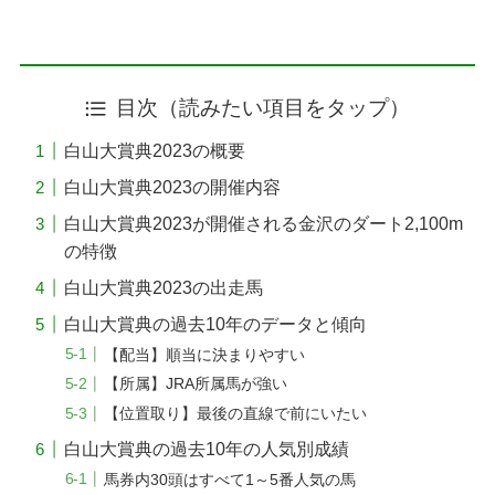
目次（読みたい項目をタップ）
白山大賞典2023の概要
白山大賞典2023の開催内容
白山大賞典2023が開催される金沢のダート2,100m
の特徴
白山大賞典2023の出走馬
白山大賞典の過去10年のデータと傾向
【配当】順当に決まりやすい
【所属】JRA所属馬が強い
【位置取り】最後の直線で前にいたい
白山大賞典の過去10年の人気別成績
馬券内30頭はすべて1～5番人気の馬