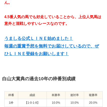
ん。
4.5番人気の馬でも好走していることから、上位人気馬は
意外と混戦しやすいレースなのです。
うましる公式ＬＩＮＥ始めました！
毎週の重賞予想を無料でお届けしているので、ぜ
ひＬＩＮＥ登録をお願いします！
白山大賞典の過去10年の枠番別成績
枠番
成績
単勝率
連対率
複勝率
1枠
【1-0-1-8】
10.0%
10.0%
20.0%