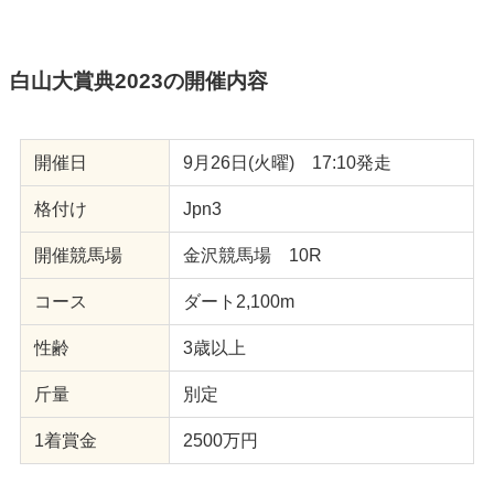
白山大賞典2023の開催内容
開催日
9月26日(火曜) 17:10発走
格付け
Jpn3
開催競馬場
金沢競馬場 10R
コース
ダート2,100m
性齢
3歳以上
斤量
別定
1着賞金
2500万円