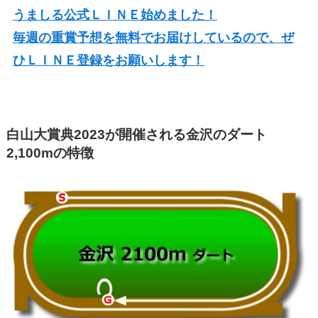
うましる公式ＬＩＮＥ始めました！
毎週の重賞予想を無料でお届けしているので、ぜ
ひＬＩＮＥ登録をお願いします！
白山大賞典2023が開催される金沢のダート
2,100mの特徴