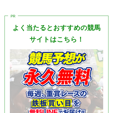
PR
よく当たるとおすすめの競馬
サイトはこちら！