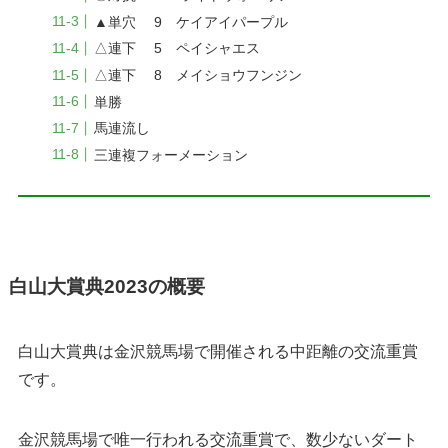
▲単穴 9 ケイアイパープル
△連下 5 ペイシャエス
△連下 8 メイショウフンジン
単勝
馬連流し
三連複フォーメーション
白山大賞典2023の概要
白山大賞典は金沢競馬場で開催される中距離の交流重賞
です。
金沢競馬場で唯一行われる交流重賞で、数少ないダート