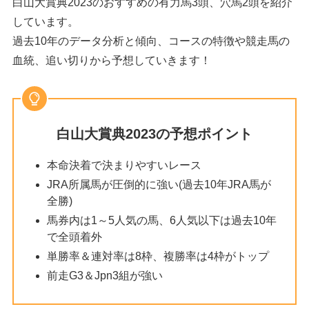
白山大賞典2023のおすすめの有力馬3頭、穴馬2頭を紹介
しています。
過去10年のデータ分析と傾向、コースの特徴や競走馬の
血統、追い切りから予想していきます！
白山大賞典2023の予想ポイント
本命決着で決まりやすいレース
JRA所属馬が圧倒的に強い(過去10年JRA馬が
全勝)
馬券内は1～5人気の馬、6人気以下は過去10年
で全頭着外
単勝率＆連対率は8枠、複勝率は4枠がトップ
前走G3＆Jpn3組が強い