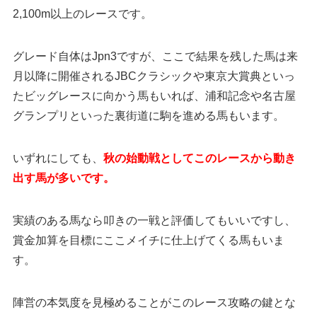
2,100m以上のレースです。
グレード自体はJpn3ですが、ここで結果を残した馬は来
月以降に開催されるJBCクラシックや東京大賞典といっ
たビッグレースに向かう馬もいれば、浦和記念や名古屋
グランプリといった裏街道に駒を進める馬もいます。
いずれにしても、
秋の始動戦としてこのレースから動き
出す馬が多いです。
実績のある馬なら叩きの一戦と評価してもいいですし、
賞金加算を目標にここメイチに仕上げてくる馬もいま
す。
陣営の本気度を見極めることがこのレース攻略の鍵とな