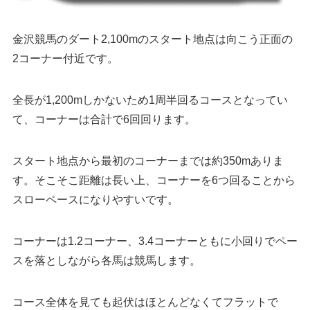
金沢競馬のダート2,100mのスタート地点は向こう正面の
2コーナー付近です。
全長が1,200mしかないため1周半回るコースとなってい
て、コーナーは合計で6回回ります。
スタート地点から最初のコーナーまでは約350mありま
す。そこそこ距離は長い上、コーナーを6つ回ることから
スローペースになりやすいです。
コーナーは1.2コーナー、3.4コーナーともに小回りでペー
スを落としながら各馬は競馬します。
コース全体を見ても起伏はほとんどなくてフラットで