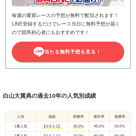
毎週の重賞レースの予想が無料で配信されます！
LINE登録するだけでレース当日に無料予想が届く
ので競馬初心者にもおすすめです！
当たる無料予想を見る！
白山大賞典の過去10年の人気別成績
人気
成績
単勝率
連対率
複勝率
1番人気
【4-0-1-5】
40.0%
40.0%
50.0%
2番人気
【2-6-1-1】
20.0%
80.0%
90.0%