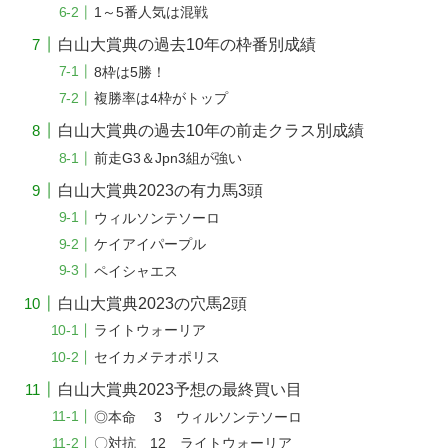
1～5番人気は混戦
白山大賞典の過去10年の枠番別成績
8枠は5勝！
複勝率は4枠がトップ
白山大賞典の過去10年の前走クラス別成績
前走G3＆Jpn3組が強い
白山大賞典2023の有力馬3頭
ウィルソンテソーロ
ケイアイパープル
ペイシャエス
白山大賞典2023の穴馬2頭
ライトウォーリア
セイカメテオポリス
白山大賞典2023予想の最終買い目
◎本命 3 ウィルソンテソーロ
〇対抗 12 ライトウォーリア