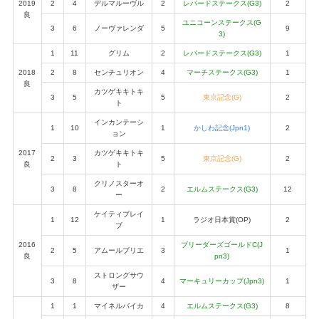
2019
2
4
デルマルーヴル
2
レパードステークス(G3)
2
良
ユニコーンステークス(G
3
6
ノーヴァレンダ
5
9
3)
1
11
グリム
2
レパードステークス(G3)
1
2018
2
8
センチュリオン
4
マーチステークス(G3)
1
良
カツゲキキトキ
3
5
5
東京記念(G)
2
ト
インカンテーシ
1
10
1
かしわ記念(Jpn1)
2
ョン
2017
カツゲキキトキ
2
3
5
東京記念(G)
2
良
ト
クリノスターオ
3
8
2
エルムステークス(G3)
12
ー
ケイティブレイ
1
12
1
ラジオ日本賞(OP)
2
ブ
2016
ブリーダーズゴールドC(J
2
5
アムールブリエ
3
1
良
pn3)
ストロングサウ
3
8
4
マーキュリーカップ(Jpn3)
1
ザー
1
1
マイネルバイカ
4
エルムステークス(G3)
8