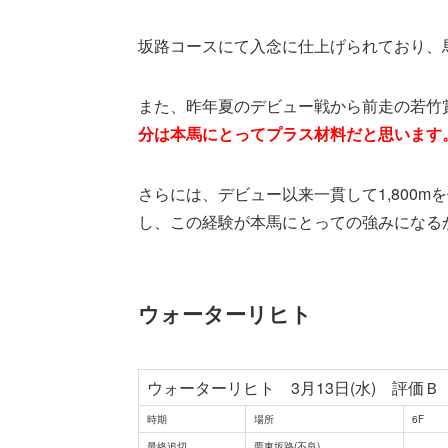
坂路コースにて入念に仕上げられており、
また、昨年夏のデビュー戦から前走の若竹賞
分は本馬にとってプラス材料だと思います
さらには、デビュー以来一貫して1,800
し、この経験が本馬にとっての強みになる
ウォーターリヒト
ウォーターリヒト 3月13日(水) 評価Ｂ
時期
場所
6F
最終追切
栗東坂路(不良)