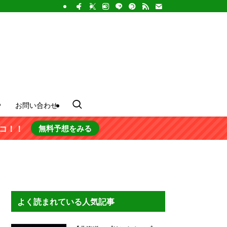
お問い合わせ
ココ！！
無料予想をみる
よく読まれている人気記事