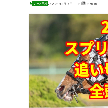
レース予想
2024年3月16日 11:14
sakaida