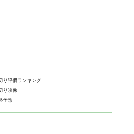
い切り評価ランキング
い切り映像
終予想