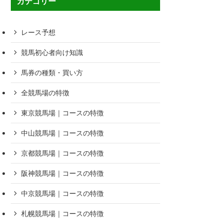
カテゴリー
レース予想
競馬初心者向け知識
馬券の種類・買い方
全競馬場の特徴
東京競馬場｜コースの特徴
中山競馬場｜コースの特徴
京都競馬場｜コースの特徴
阪神競馬場｜コースの特徴
中京競馬場｜コースの特徴
札幌競馬場｜コースの特徴