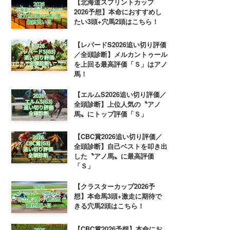
【北海道スプリントカップ
2026予想】本命におすすめし
たい3頭+穴馬2頭はこちら！
【レパードS2026追い切り評価
／全頭診断】メルカントゥール
を上回る最高評価「Ｓ」はアノ
馬！
【エルムS2026追い切り評価／
全頭診断】上位人気の〝アノ
馬〟にトップ評価「Ｓ」
【CBC賞2026追い切り評価／
全頭診断】自己ベストを叩き出
した〝アノ馬〟に最高評価
「Ｓ」
【クラスターカップ2026予
想】本命馬3頭+激走に期待で
きる穴馬2頭はこちら！
【CBC賞2026予想】本命にお