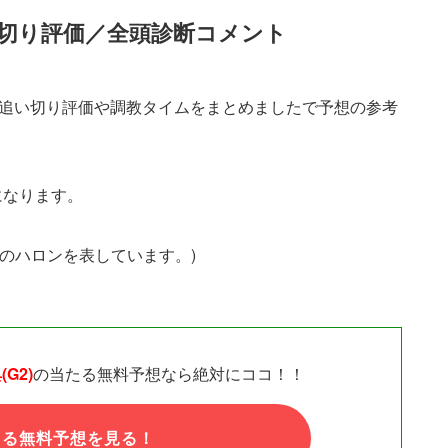
い切り評価／全頭診断コメント
の追い切り評価や調教タイムをまとめましたで予想の参考
になります。
のハロンを表しています。)
G2)
の当たる無料予想なら絶対にココ！！
たる無料予想を見る！