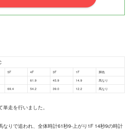
Ｃ
5F
4F
3F
1F
脚色
61.9
45.9
14.9
馬なり
69.4
54.2
39.0
12.2
馬なり
て単走を行いました。
りで追われ、全体時計61秒9-上がり1F 14秒9の時計