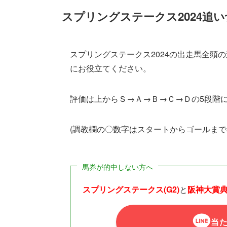
スプリングステークス2024追
スプリングステークス2024の出走馬全頭
にお役立てください。
評価は上からＳ→Ａ→Ｂ→Ｃ→Ｄの5段階
(調教欄の〇数字はスタートからゴールまで
馬券が的中しない方へ
スプリングステークス(G2)
と
阪神大賞典(
当