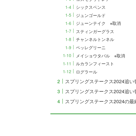
シックスペンス
ジュンゴールド
ジューンテイク ※取消
スティンガーグラス
チャンネルトンネル
ペッレグリーニ
メイショウタバル ※取消
ルカランフィースト
ログラール
スプリングステークス2024追
スプリングステークス2024追
スプリングステークス2024の最