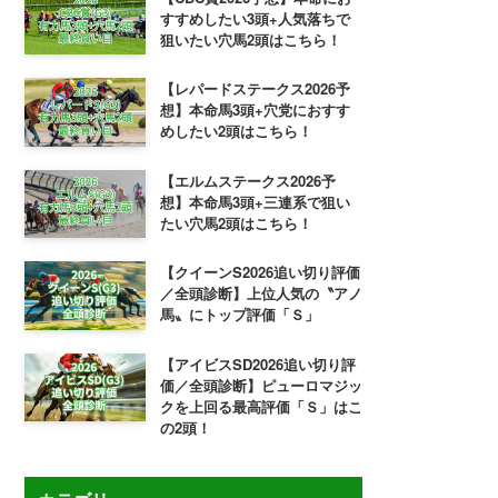
すすめしたい3頭+人気落ちで
狙いたい穴馬2頭はこちら！
【レパードステークス2026予
想】本命馬3頭+穴党におすす
めしたい2頭はこちら！
【エルムステークス2026予
想】本命馬3頭+三連系で狙い
たい穴馬2頭はこちら！
【クイーンS2026追い切り評価
／全頭診断】上位人気の〝アノ
馬〟にトップ評価「Ｓ」
【アイビスSD2026追い切り評
価／全頭診断】ピューロマジッ
クを上回る最高評価「Ｓ」はこ
の2頭！