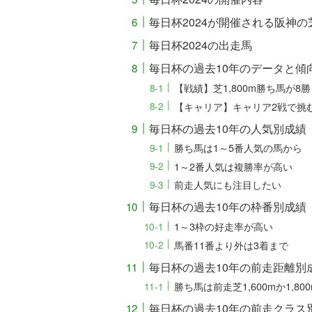
毎日杯2024が開催される阪神の芝
毎日杯2024の出走馬
毎日杯の過去10年のデータと傾
【戦績】芝1,800m勝ち馬が8
【キャリア】キャリア2戦で挑
毎日杯の過去10年の人気別成績
勝ち馬は1～5番人気の馬から
1～2番人気は複勝率が高い
前走人気にも注目したい
毎日杯の過去10年の枠番別成績
1～3枠の好走率が高い
馬番11番より外は3着まで
毎日杯の過去10年の前走距離別
勝ち馬は前走芝1,600mか1,80
毎日杯の過去10年の前走クラス