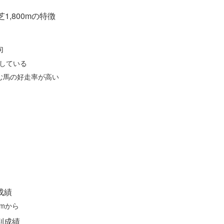
1,800mの特徴
向
勝している
む馬の好走率が高い
成績
0mから
別成績