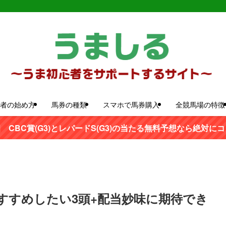
者の始め方
馬券の種類
スマホで馬券購入
全競馬場の特徴
] CBC賞(G3)とレパードS(G3)の当たる無料予想なら絶対に
おすすめしたい3頭+配当妙味に期待でき