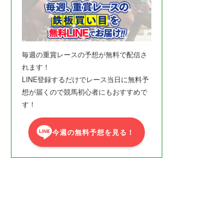
毎週の重賞レースの予想が無料で配信さ
れます！
LINE登録するだけでレース当日に無料予
想が届くので競馬初心者にもおすすめで
す！
今週の無料予想を見る！