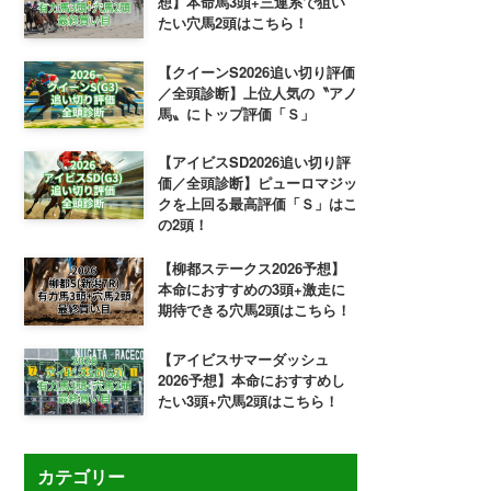
想】本命馬3頭+三連系で狙い
たい穴馬2頭はこちら！
【クイーンS2026追い切り評価
／全頭診断】上位人気の〝アノ
馬〟にトップ評価「Ｓ」
【アイビスSD2026追い切り評
価／全頭診断】ピューロマジッ
クを上回る最高評価「Ｓ」はこ
の2頭！
【柳都ステークス2026予想】
本命におすすめの3頭+激走に
期待できる穴馬2頭はこちら！
【アイビスサマーダッシュ
2026予想】本命におすすめし
たい3頭+穴馬2頭はこちら！
カテゴリー