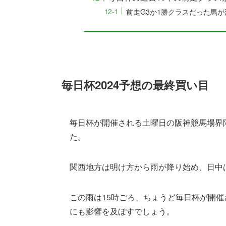
前走G3か1勝クラスだった馬
毎日杯2024予想の最終買い目
毎日杯が開催される土曜日の阪神競馬場界
た。
関西地方は明け方から雨が降り始め、日中は
この雨は15時ごろ、ちょうど毎日杯が開
にも影響を及ぼすでしょう。