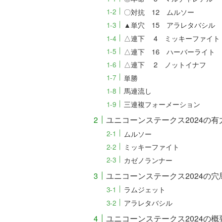
〇対抗 12 ムルソー
▲単穴 15 アラレタバシル
△連下 4 ミッキーファイト
△連下 16 ハーバーライト
△連下 2 ノットイナフ
単勝
馬連流し
三連複フォーメーション
ユニコーンステークス2024の有
ムルソー
ミッキーファイト
カゼノランナー
ユニコーンステークス2024の穴
ラムジェット
アラレタバシル
ユニコーンステークス2024の概