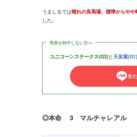
うましるでは
晴れの良馬場、標準からやや
した。
馬券が的中しない方へ
ユニコーンステークス(G3)
と
天皇賞(G1
当
◎本命 3 マルチャレアル