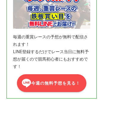
毎週の重賞レースの予想が無料で配信さ
れます！
LINE登録するだけでレース当日に無料予
想が届くので競馬初心者にもおすすめで
す！
今週の無料予想を見る！