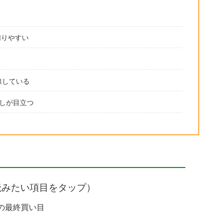
切りやすい
線している
返しが目立つ
読みたい項目をタップ）
想の最終買い目