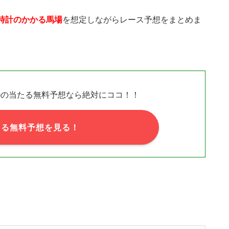
時計のかかる馬場
を想定しながらレース予想をまとめま
)
の当たる無料予想なら絶対にココ！！
たる無料予想を見る！