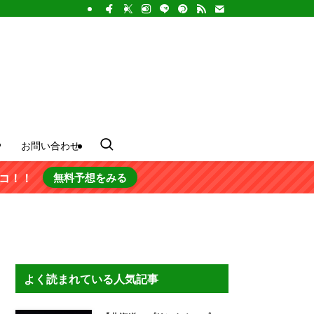
お問い合わせ
ココ！！
無料予想をみる
よく読まれている人気記事