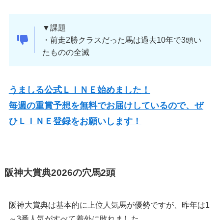
▼課題
・前走2勝クラスだった馬は過去10年で3頭い
たものの全滅
うましる公式ＬＩＮＥ始めました！
毎週の重賞予想を無料でお届けしているので、ぜ
ひＬＩＮＥ登録をお願いします！
阪神大賞典2026の穴馬2頭
阪神大賞典は基本的に上位人気馬が優勢ですが、昨年は1
～3番人気がすべて着外に敗れました。