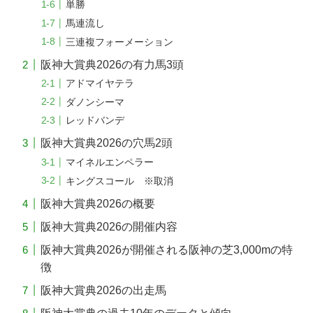
単勝
馬連流し
三連複フォーメーション
阪神大賞典2026の有力馬3頭
アドマイヤテラ
ダノンシーマ
レッドバンデ
阪神大賞典2026の穴馬2頭
マイネルエンペラー
キングスコール ※取消
阪神大賞典2026の概要
阪神大賞典2026の開催内容
阪神大賞典2026が開催される阪神の芝3,000mの特
徴
阪神大賞典2026の出走馬