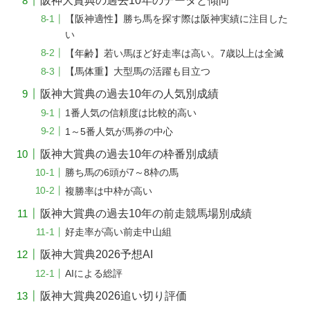
阪神大賞典の過去10年のデータと傾向
【阪神適性】勝ち馬を探す際は阪神実績に注目した
い
【年齢】若い馬ほど好走率は高い。7歳以上は全滅
【馬体重】大型馬の活躍も目立つ
阪神大賞典の過去10年の人気別成績
1番人気の信頼度は比較的高い
1～5番人気が馬券の中心
阪神大賞典の過去10年の枠番別成績
勝ち馬の6頭が7～8枠の馬
複勝率は中枠が高い
阪神大賞典の過去10年の前走競馬場別成績
好走率が高い前走中山組
阪神大賞典2026予想AI
AIによる総評
阪神大賞典2026追い切り評価