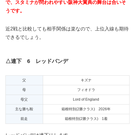
で、スタミナが問われやすい阪神大賞典の舞台は合いそ
うです。
近2戦と比較しても相手関係は楽なので、上位入線も期待
できるでしょう。
△連下 6 レッドバンデ
父
キズナ
母
フィオドラ
母父
Lord of England
主な勝ち鞍
箱根特別(2勝クラス) 2026年
前走
箱根特別(2勝クラス) 1着