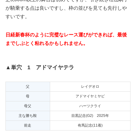
が騎乗する点は良いですし、枠の並びを見ても先行しや
すいです。
日経新春杯のように完璧なレース運びができれば、最後
までしぶとく粘れるかもしれません。
▲単穴 1 アドマイヤテラ
父
レイデオロ
母
アドマイヤミヤビ
母父
ハーツクライ
主な勝ち鞍
目黒記念(G2) 2025年
前走
有馬記念(11着)