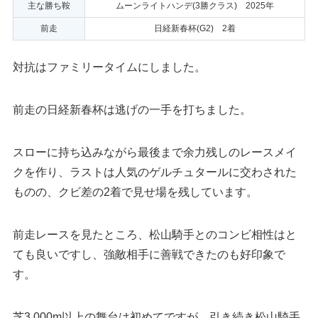
主な勝ち鞍
ムーンライトハンデ(3勝クラス) 2025年
前走
日経新春杯(G2) 2着
対抗はファミリータイムにしました。
前走の日経新春杯は逃げの一手を打ちました。
スローに持ち込みながら最後まで余力残しのレースメイ
クを作り、ラストは人気のゲルチュタールに交わされた
ものの、クビ差の2着で見せ場を残しています。
前走レースを見たところ、松山騎手とのコンビ相性はと
ても良いですし、強敵相手に善戦できたのも好印象で
す。
芝3,000m以上の舞台は初めてですが、引き続き松山騎手