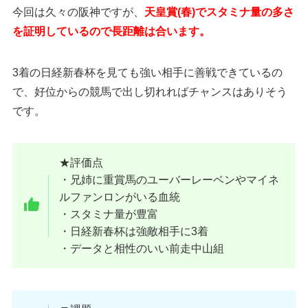
今回は久々の阪神ですが、
天皇賞(春)でスタミナ量の多さ
を証明しているので長距離は合います。
3着の日経新春杯を見ても強い相手に善戦できているの
で、好位からの競馬で出し切れればチャンスはありそう
です。
★評価点
・兄姉に重賞馬のユーバーレーベンやマイネ
ルファンロンがいる血統
・スタミナ量が豊富
・日経新春杯は強敵相手に3着
・データと相性のいい前走中山組