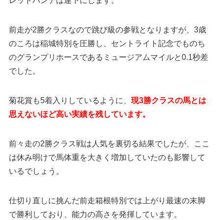
レッドバンデは連下にします。
前走が2勝クラスなので跳び級の参戦となりますが、3歳
のころは稲城特別を圧勝し、セントライト記念でものち
のグランプリホースであるミュージアムマイルと0.1秒差
でした。
菊花賞も5着入りしているように、
現3勝クラスの馬とは
思えないほど高い実績を残しています。
前々走の2勝クラス戦は人気を裏切る結果でしたが、ここ
は休み明けで馬体重を大きく増加していたのも影響して
いるでしょう。
仕切り直しに挑んだ前走箱根特別では上がり最速の末脚
で勝利しており、能力の高さを発揮しています。