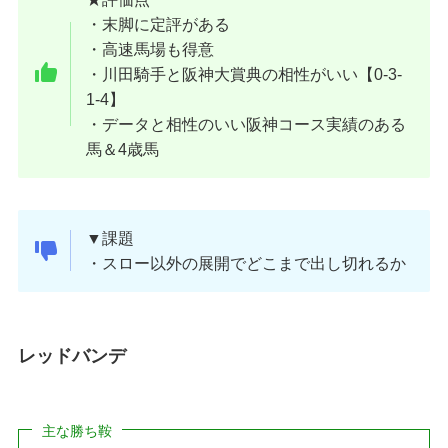
・末脚に定評がある
・高速馬場も得意
・川田騎手と阪神大賞典の相性がいい【0-3-
1-4】
・データと相性のいい阪神コース実績のある
馬＆4歳馬
▼課題
・スロー以外の展開でどこまで出し切れるか
レッドバンデ
主な勝ち鞍