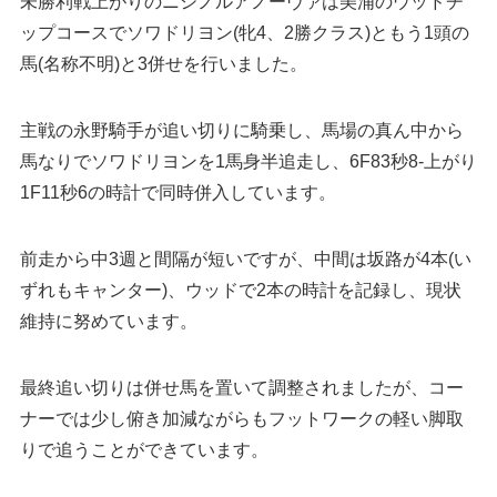
未勝利戦上がりのニシノルアノーヴァは美浦のウッドチ
ップコースでソワドリヨン(牝4、2勝クラス)ともう1頭の
馬(名称不明)と3併せを行いました。
主戦の永野騎手が追い切りに騎乗し、馬場の真ん中から
馬なりでソワドリヨンを1馬身半追走し、6F83秒8-上がり
1F11秒6の時計で同時併入しています。
前走から中3週と間隔が短いですが、中間は坂路が4本(い
ずれもキャンター)、ウッドで2本の時計を記録し、現状
維持に努めています。
最終追い切りは併せ馬を置いて調整されましたが、コー
ナーでは少し俯き加減ながらもフットワークの軽い脚取
りで追うことができています。