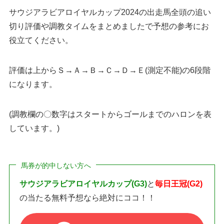
サウジアラビアロイヤルカップ2024の出走馬全頭の追い
切り評価や調教タイムをまとめましたで予想の参考にお
役立てください。
評価は上からＳ→Ａ→Ｂ→Ｃ→Ｄ→Ｅ(測定不能)の6段階
になります。
(調教欄の〇数字はスタートからゴールまでのハロンを表
しています。)
馬券が的中しない方へ
サウジアラビアロイヤルカップ(G3)
と
毎日王冠(G2)
の当たる無料予想なら絶対にココ！！