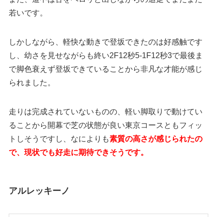
若いです。
しかしながら、軽快な動きで登坂できたのは好感触です
し、幼さを見せながらも終い2F12秒5-1F12秒3で最後ま
で脚色衰えず登坂できていることから非凡な才能が感じ
られました。
走りは完成されていないものの、軽い脚取りで動けてい
ることから開幕で芝の状態が良い東京コースともフィッ
トしそうですし、なによりも
素質の高さが感じられたの
で、現状でも好走に期待できそうです。
アルレッキーノ