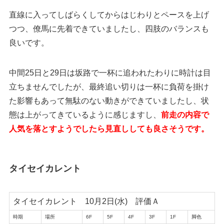
直線に入ってしばらくしてからはじわりとペースを上げ
つつ、僚馬に先着できていましたし、四肢のバランスも
良いです。
中間25日と29日は坂路で一杯に追われたわりに時計は目
立ちませんでしたが、最終追い切りは一杯に負荷を掛け
た影響もあって無駄のない動きができていましたし、状
態は上がってきているように感じますし、
前走の内容で
人気を落とすようでしたら見直ししても良さそうです。
タイセイカレント
タイセイカレント 10月2日(水) 評価Ａ
時期
場所
6F
5F
4F
3F
1F
脚色