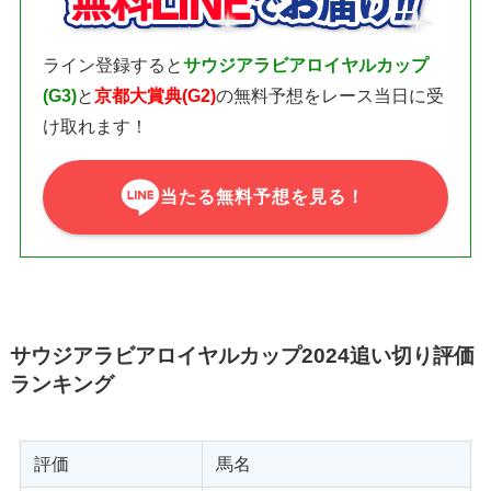
ライン登録すると
サウジアラビアロイヤルカップ
(G3)
と
京都大賞典(G2)
の無料予想をレース当日に受
け取れます！
当たる無料予想を見る！
サウジアラビアロイヤルカップ2024追い切り評価
ランキング
評価
馬名