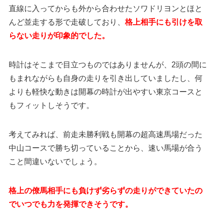
直線に入ってからも外から合わせたソワドリヨンとほと
んど並走する形で走破しており、
格上相手にも引けを取
らない走りが印象的でした。
時計はそこまで目立つものではありませんが、2頭の間に
もまれながらも自身の走りを引き出していましたし、何
よりも軽快な動きは開幕の時計が出やすい東京コースと
もフィットしそうです。
考えてみれば、前走未勝利戦も開幕の超高速馬場だった
中山コースで勝ち切っていることから、速い馬場が合う
こと間違いないでしょう。
格上の僚馬相手にも負けず劣らずの走りができていたの
でいつでも力を発揮できそうです。