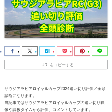
URLをコピーする
サウジアラビアロイヤルカップ2024追い切り評価／全頭
診断になります。
当記事ではサウジアラビアロイヤルカップの追い切り映
像や調教タイムから評価、コメントしています。