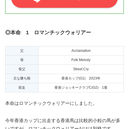
◎本命 1 ロマンチックウォリアー
父
Acclamation
母
Folk Melody
母父
Street Cry
主な勝ち鞍
香港カップ(G1) 2023年
前走
香港ジョッキークラブC(G2) 1着
本命はロマンチックウォリアーにしました。
今年香港カップに出走する香港馬は比較的小粒の馬が多
いですが、ロマンチックウォリアーだけは別格です。