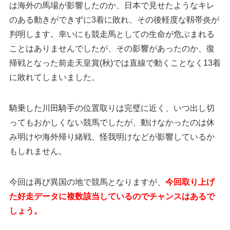
は海外の馬場が影響したのか、日本で見せたようなキレ
のある動きができずに3着に敗れ、その後軽度な靱帯炎が
判明します。幸いにも競走馬としての生命が危ぶまれる
ことはありませんでしたが、その影響があったのか、復
帰戦となった前走天皇賞(秋)では直線で動くことなく13着
に敗れてしまいました。
騎乗した川田騎手の位置取りは完璧に近く、いつ出し切
ってもおかしくない競馬でしたが、動けなかったのは休
み明けや海外帰り緒戦、怪我明けなどが影響しているか
もしれません。
今回は再び異国の地で競馬となりますが、
今回取り上げ
た好走データに複数該当しているのでチャンスはあるで
しょう。