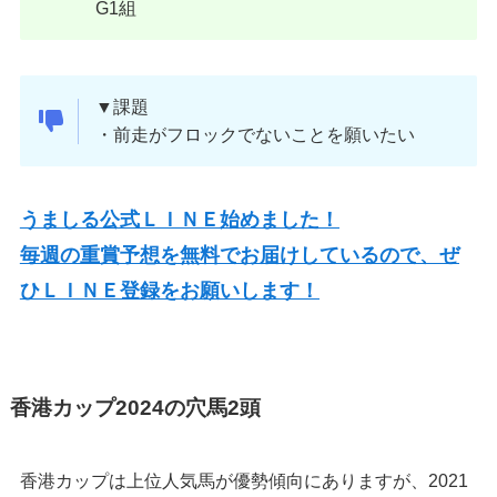
G1組
▼課題
・前走がフロックでないことを願いたい
うましる公式ＬＩＮＥ始めました！
毎週の重賞予想を無料でお届けしているので、ぜ
ひＬＩＮＥ登録をお願いします！
香港カップ2024の穴馬2頭
香港カップは上位人気馬が優勢傾向にありますが、2021