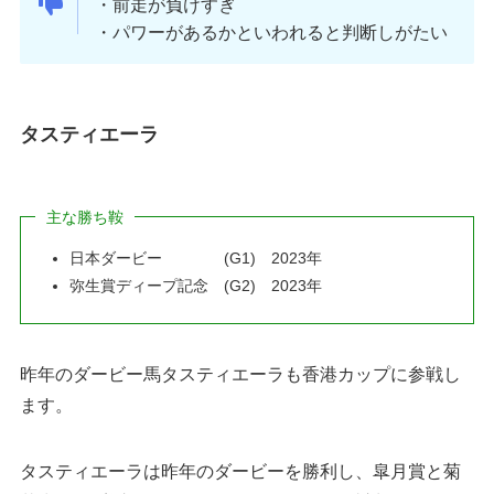
・前走が負けすぎ
・パワーがあるかといわれると判断しがたい
タスティエーラ
主な勝ち鞍
日本ダービー (G1) 2023年
弥生賞ディープ記念 (G2) 2023年
昨年のダービー馬タスティエーラも香港カップに参戦し
ます。
タスティエーラは昨年のダービーを勝利し、皐月賞と菊