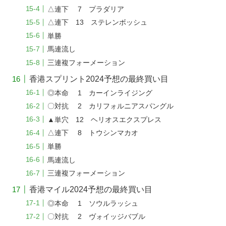
△連下 7 プラダリア
△連下 13 ステレンボッシュ
単勝
馬連流し
三連複フォーメーション
香港スプリント2024予想の最終買い目
◎本命 1 カーインライジング
〇対抗 2 カリフォルニアスパングル
▲単穴 12 ヘリオスエクスプレス
△連下 8 トウシンマカオ
単勝
馬連流し
三連複フォーメーション
香港マイル2024予想の最終買い目
◎本命 1 ソウルラッシュ
〇対抗 2 ヴォイッジバブル