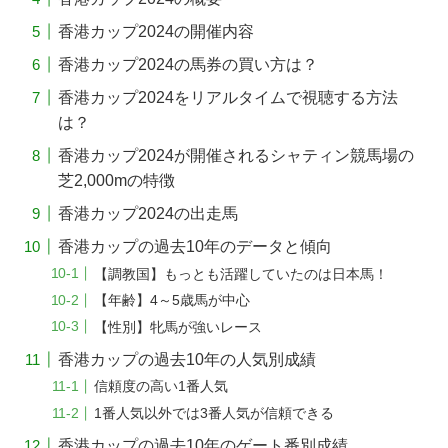
香港カップ2024の開催内容
香港カップ2024の馬券の買い方は？
香港カップ2024をリアルタイムで視聴する方法
は？
香港カップ2024が開催されるシャティン競馬場の
芝2,000mの特徴
香港カップ2024の出走馬
香港カップの過去10年のデータと傾向
【調教国】もっとも活躍していたのは日本馬！
【年齢】4～5歳馬が中心
【性別】牝馬が強いレース
香港カップの過去10年の人気別成績
信頼度の高い1番人気
1番人気以外では3番人気が信頼できる
香港カップの過去10年のゲート番別成績