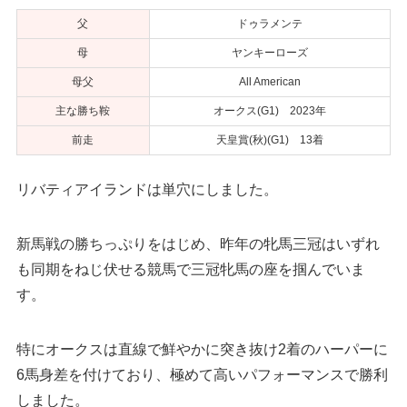
父
ドゥラメンテ
母
ヤンキーローズ
母父
All American
主な勝ち鞍
オークス(G1) 2023年
前走
天皇賞(秋)(G1) 13着
リバティアイランドは単穴にしました。
新馬戦の勝ちっぷりをはじめ、昨年の牝馬三冠はいずれ
も同期をねじ伏せる競馬で三冠牝馬の座を掴んでいま
す。
特にオークスは直線で鮮やかに突き抜け2着のハーパーに
6馬身差を付けており、極めて高いパフォーマンスで勝利
しました。