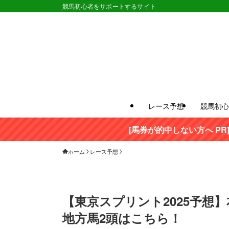
競馬初心者をサポートするサイト
レース予想
競馬初心
[馬券が的中しない方へ PR
ホーム
レース予想
【東京スプリント2025予想
地方馬2頭はこちら！