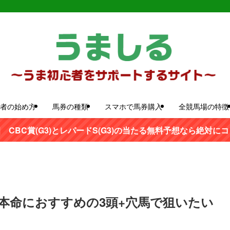
者の始め方
馬券の種類
スマホで馬券購入
全競馬場の特徴
] CBC賞(G3)とレパードS(G3)の当たる無料予想なら絶対に
】本命におすすめの3頭+穴馬で狙いたい