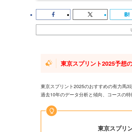
東京スプリント2025予想
東京スプリント2025のおすすめの有力馬
過去10年のデータ分析と傾向、コースの
東京スプリン