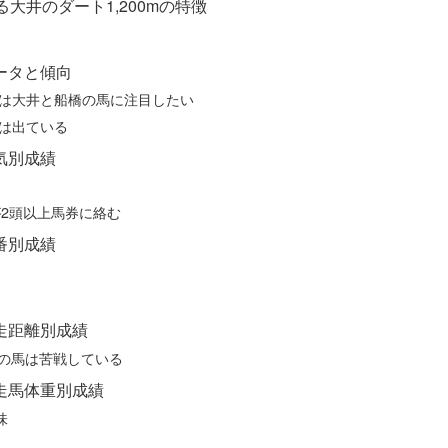
る大井のダート1,200mの特徴
ータと傾向
は大井と船橋の馬に注目したい
は出ている
気別成績
が2頭以上馬券に絡む
番別成績
走距離別成績
m以外の馬は苦戦している
走馬体重別成績
味