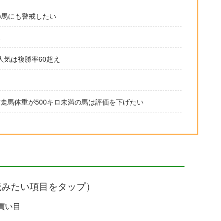
の馬にも警戒したい
ス
4人気は複勝率60超え
馬、前走馬体重が500キロ未満の馬は評価を下げたい
読みたい項目をタップ）
買い目
ー