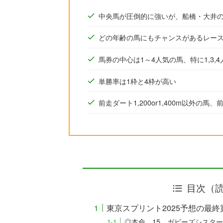
中央馬が圧倒的に強いが、船橋・大井
どの年齢の馬にもチャンスがあるレー
馬券の中心は1～4人気の馬、特に1,3,
単勝率は1枠と4枠が高い
前走ダート1,200or1,400m以外の
目次（
東京スプリント2025予想の最終
◎本命 15 ガビーズシスタ