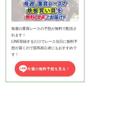
毎週の重賞レースの予想が無料で配信さ
れます！
LINE登録するだけでレース当日に無料予
想が届くので競馬初心者にもおすすめで
す！
今週の無料予想を見る！