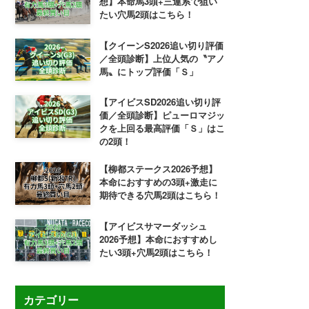
想】本命馬3頭+三連系で狙い
たい穴馬2頭はこちら！
【クイーンS2026追い切り評価
／全頭診断】上位人気の〝アノ
馬〟にトップ評価「Ｓ」
【アイビスSD2026追い切り評
価／全頭診断】ピューロマジッ
クを上回る最高評価「Ｓ」はこ
の2頭！
【柳都ステークス2026予想】
本命におすすめの3頭+激走に
期待できる穴馬2頭はこちら！
【アイビスサマーダッシュ
2026予想】本命におすすめし
たい3頭+穴馬2頭はこちら！
カテゴリー