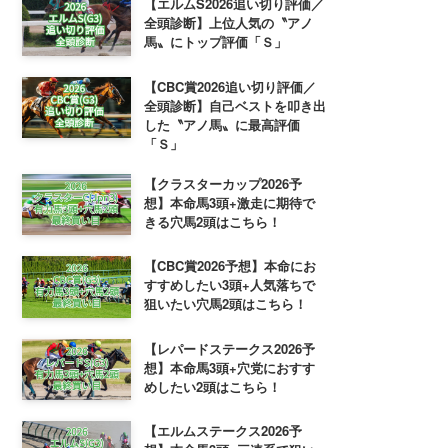
【エルムS2026追い切り評価／
全頭診断】上位人気の〝アノ
馬〟にトップ評価「Ｓ」
【CBC賞2026追い切り評価／
全頭診断】自己ベストを叩き出
した〝アノ馬〟に最高評価
「Ｓ」
【クラスターカップ2026予
想】本命馬3頭+激走に期待で
きる穴馬2頭はこちら！
【CBC賞2026予想】本命にお
すすめしたい3頭+人気落ちで
狙いたい穴馬2頭はこちら！
【レパードステークス2026予
想】本命馬3頭+穴党におすす
めしたい2頭はこちら！
【エルムステークス2026予