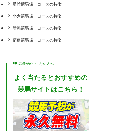
函館競馬場｜コースの特徴
小倉競馬場｜コースの特徴
新潟競馬場｜コースの特徴
福島競馬場｜コースの特徴
PR 馬券が的中しない方へ
よく当たるとおすすめの
競馬サイトはこちら！