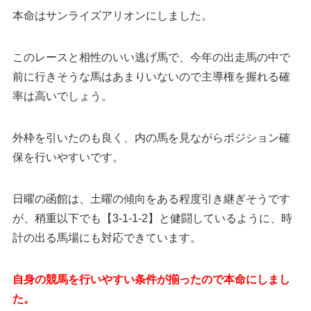
本命はサンライズアリオンにしました。
このレースと相性のいい逃げ馬で、今年の出走馬の中で
前に行きそうな馬はあまりいないので主導権を握れる確
率は高いでしょう。
外枠を引いたのも良く、内の馬を見ながらポジション確
保を行いやすいです。
日曜の函館は、土曜の傾向をある程度引き継ぎそうです
が、稍重以下でも【3-1-1-2】と健闘しているように、時
計の出る馬場にも対応できています。
自身の競馬を行いやすい条件が揃ったので本命にしまし
た。