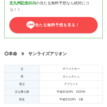
北九州記念(G3)
の当たる無料予想なら絶対にコ
コ！！
当たる無料予想を見る！
◎本命 9 サンライズアリオン
父
ザファクター
母
カシュカシュ
母父
アフリート
主な勝ち鞍
平城京S(OP) 2025年
前走
平城京S(OP) 1着