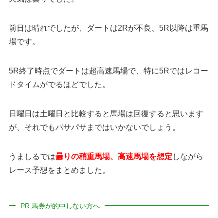
前日は晴れでしたが、ダートは2Rが不良、5R以降は重馬
場です。
5R終了時点でダートは超高速馬場で、特に5Rではレコー
ドタイムがでるほどでした。
日曜日は土曜日と比較すると馬場は回復すると思います
が、それでもパサパサまではいかないでしょう。
うましるでは
曇りの稍重馬場、高速馬場を想定
しながら
レース予想をまとめました。
PR 馬券が的中しない方へ