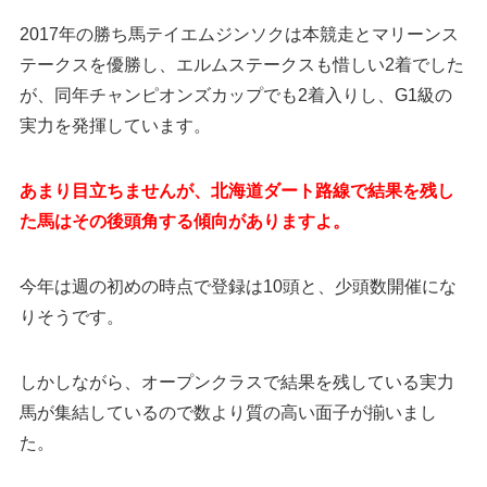
2017年の勝ち馬テイエムジンソクは本競走とマリーンス
テークスを優勝し、エルムステークスも惜しい2着でした
が、同年チャンピオンズカップでも2着入りし、G1級の
実力を発揮しています。
あまり目立ちませんが、北海道ダート路線で結果を残し
た馬はその後頭角する傾向がありますよ。
今年は週の初めの時点で登録は10頭と、少頭数開催にな
りそうです。
しかしながら、オープンクラスで結果を残している実力
馬が集結しているので数より質の高い面子が揃いまし
た。