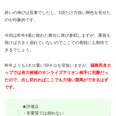
終いの伸びは見事でしたし、1頭だけ力強い脚色を見せた
のが印象的です。
今回は昨年4着に敗れた舞台に再び参戦しますが、重賞を
除けば大きく崩れていないのでここでの善戦にも期待で
きるでしょう。
昨年よりも1キロ重い59キロを背負いますが、
福島民友カ
ップでは有力候補のサンライズアリオン相手に完勝だっ
たので、出し切れればここでも力強い競馬ができるはず
です。
★評価点
・非重賞では崩れない