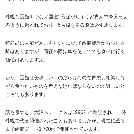
札幌と函館をつなぐ国道5号線がちょうど真ん中を突っ切
るように敷かれており、5号線を走る際は必ず通ります。
特産品の大沼だんごもおいしいので函館競馬から少し距
離はありますが、遠征の際は車を使ってでも食べに行く
価値はありますよ。
ただ、函館は美味しいものだらけなので胃袋と相談しな
がら食べたいものを考えなければならないのが難しいと
ころでもあります。
話を戻すと、大沼ステークスは1996年に創設され、一時
札幌で代替開催されたこともありましたが、現在に至る
まで函館ダート1,700mで開催されています。