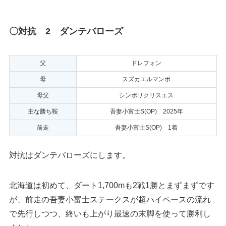
〇対抗 2 ダンテバローズ
父
ドレフォン
母
スズカエルマンボ
母父
シンボリクリスエス
主な勝ち鞍
吾妻小富士S(OP) 2025年
前走
吾妻小富士S(OP) 1着
対抗はダンテバローズにします。
北海道は初めて、ダート1,700mも2戦1勝とまずまずです
が、前走の吾妻小富士ステークスが超ハイペースの流れ
で先行しつつ、終いも上がり最速の末脚を使って勝利し