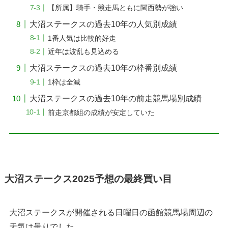
【所属】騎手・競走馬ともに関西勢が強い
大沼ステークスの過去10年の人気別成績
1番人気は比較的好走
近年は波乱も見込める
大沼ステークスの過去10年の枠番別成績
1枠は全滅
大沼ステークスの過去10年の前走競馬場別成績
前走京都組の成績が安定していた
大沼ステークス2025予想の最終買い目
大沼ステークスが開催される日曜日の函館競馬場周辺の
天気は曇りでした。