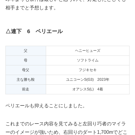
相手までと予想します。
△連下 6 ペリエール
父
ヘニーヒューズ
母
ソフトライム
母父
フジキセキ
主な勝ち鞍
ユニコーンS(G3) 2023年
前走
オアシスS(L) 4着
ペリエールも抑えることにしました。
これまでのレース内容を見てみると左回り巧者のマイラ
ーのイメージが強いため、右回りのダート1,700mでどこ