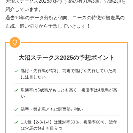
大沼ステークス2025のおすすめの有力馬3頭、穴馬2頭を
紹介しています。
過去10年のデータ分析と傾向、コースの特徴や競走馬の
血統、追い切りから予想していきます！
大沼ステークス2025の予想ポイント
逃げ・先行馬が有利、前走で逃げや先行していた馬
に注目したい
単勝率は5歳馬がもっとも高く、複勝率は4歳馬が高
い
騎手・競走馬ともに関西勢が強い
1人気【2-3-1-4】は連対率50％、複勝率60％、近年
は穴馬の好走も目立つ