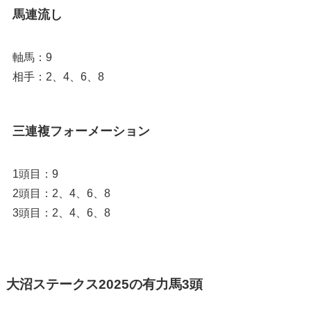
馬連流し
軸馬：9
相手：2、4、6、8
三連複フォーメーション
1頭目：9
2頭目：2、4、6、8
3頭目：2、4、6、8
大沼ステークス2025の有力馬3頭