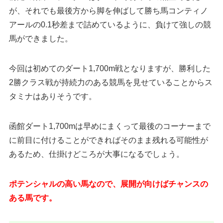
が、それでも最後方から脚を伸ばして勝ち馬コンティノ
アールの0.1秒差まで詰めているように、負けて強しの競
馬ができました。
今回は初めてのダート1,700m戦となりますが、勝利した
2勝クラス戦が持続力のある競馬を見せていることからス
タミナはありそうです。
函館ダート1,700mは早めにまくって最後のコーナーまで
に前目に付けることができればそのまま残れる可能性が
あるため、仕掛けどころが大事になるでしょう。
ポテンシャルの高い馬なので、展開が向けばチャンスの
ある馬です。