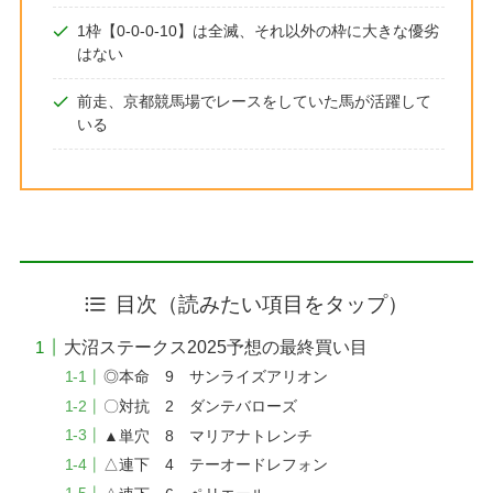
1枠【0-0-0-10】は全滅、それ以外の枠に大きな優劣
はない
前走、京都競馬場でレースをしていた馬が活躍して
いる
目次（読みたい項目をタップ）
大沼ステークス2025予想の最終買い目
◎本命 9 サンライズアリオン
〇対抗 2 ダンテバローズ
▲単穴 8 マリアナトレンチ
△連下 4 テーオードレフォン