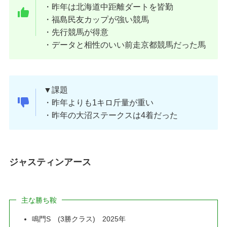
・昨年は北海道中距離ダートを皆勤
・福島民友カップが強い競馬
・先行競馬が得意
・データと相性のいい前走京都競馬だった馬
▼課題
・昨年よりも1キロ斤量が重い
・昨年の大沼ステークスは4着だった
ジャスティンアース
主な勝ち鞍
鳴門S (3勝クラス) 2025年