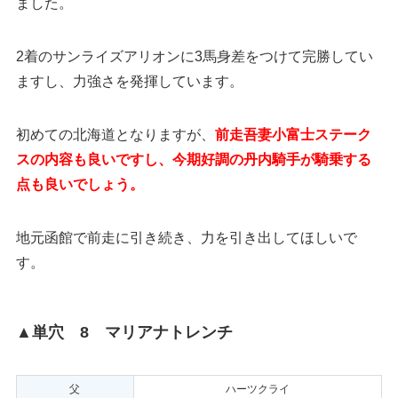
ました。
2着のサンライズアリオンに3馬身差をつけて完勝してい
ますし、力強さを発揮しています。
初めての北海道となりますが、
前走吾妻小富士ステーク
スの内容も良いですし、今期好調の丹内騎手が騎乗する
点も良いでしょう。
地元函館で前走に引き続き、力を引き出してほしいで
す。
▲単穴 8 マリアナトレンチ
父
ハーツクライ