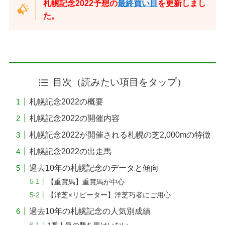
札幌記念2022予想の
最終買い目
を更新しまし
た。
目次（読みたい項目をタップ）
札幌記念2022の概要
札幌記念2022の開催内容
札幌記念2022が開催される札幌の芝2,000mの特徴
札幌記念2022の出走馬
過去10年の札幌記念のデータと傾向
【重賞馬】重賞馬が中心
【洋芝×リピーター】洋芝巧者にご用心
過去10年の札幌記念の人気別成績