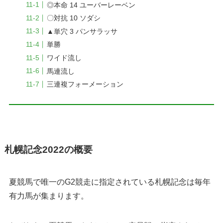
◎本命 14 ユーバーレーベン
〇対抗 10 ソダシ
▲単穴 3 パンサラッサ
単勝
ワイド流し
馬連流し
三連複フォーメーション
札幌記念2022の概要
夏競馬で唯一のG2競走に指定されている札幌記念は毎年
有力馬が集まります。