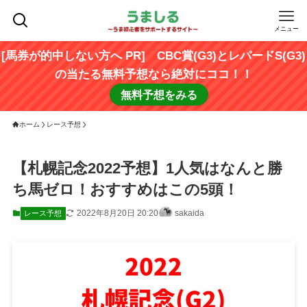
メニュー
[馬券が的中しない方へ PR] CBC賞(G3)とレパードS(G3)
の当たる無料予想なら絶対にココ！！
無料予想をみる
ホーム
レース予想
【札幌記念2022予想】1人気はなんと勝
ち馬ゼロ！おすすめはこの5頭！
2022年8月20日 20:20
sakaida
レース予想