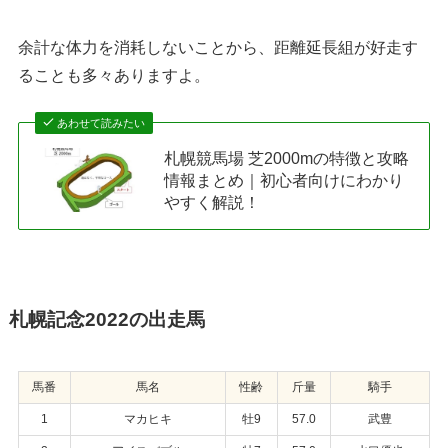
余計な体力を消耗しないことから、距離延長組が好走す
ることも多々ありますよ。
あわせて読みたい
札幌競馬場 芝2000mの特徴と攻略
情報まとめ｜初心者向けにわかり
やすく解説！
札幌記念2022の出走馬
馬番
馬名
性齢
斤量
騎手
1
マカヒキ
牡9
57.0
武豊