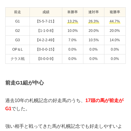
前走
成績
単勝率
連対率
複勝率
G1
【5-5-7-21】
13.2%
26.3%
44.7%
G2
【1-1-0-8】
10.0%
20.0%
20.0%
G3
【4-2-2-49】
7.0%
10.5%
14.0%
OP＆L
【0-0-0-15】
0.0%
0.0%
0.0%
クラス戦
【0-0-0-9】
0.0%
0.0%
0.0%
前走G1組が中心
過去10年の札幌記念の好走馬のうち、
17頭の馬が前走が
G1
でした。
強い相手と戦ってきた馬が札幌記念でも好走しやすいよ