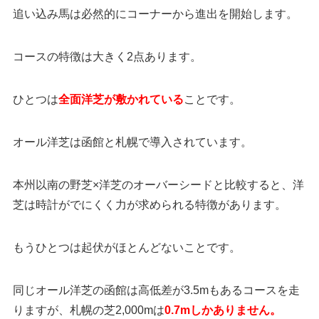
追い込み馬は必然的にコーナーから進出を開始します。
コースの特徴は大きく2点あります。
ひとつは
全面洋芝が敷かれている
ことです。
オール洋芝は函館と札幌で導入されています。
本州以南の野芝×洋芝のオーバーシードと比較すると、洋
芝は時計がでにくく力が求められる特徴があります。
もうひとつは起伏がほとんどないことです。
同じオール洋芝の函館は高低差が3.5mもあるコースを走
りますが、札幌の芝2,000mは
0.7mしかありません。