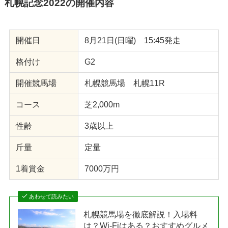
札幌記念2022の開催内容
開催日
8月21日(日曜) 15:45発走
格付け
G2
開催競馬場
札幌競馬場 札幌11R
コース
芝2,000m
性齢
3歳以上
斤量
定量
1着賞金
7000万円
あわせて読みたい
札幌競馬場を徹底解説！入場料
は？Wi-Fiはある？おすすめグルメ