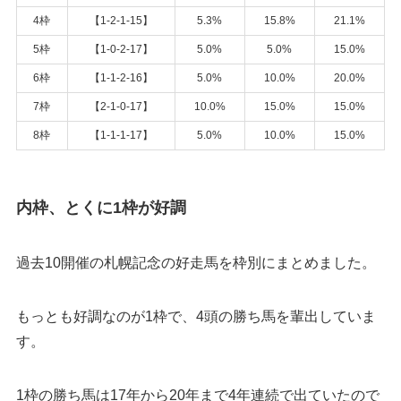
4枠
【1-2-1-15】
5.3%
15.8%
21.1%
5枠
【1-0-2-17】
5.0%
5.0%
15.0%
6枠
【1-1-2-16】
5.0%
10.0%
20.0%
7枠
【2-1-0-17】
10.0%
15.0%
15.0%
8枠
【1-1-1-17】
5.0%
10.0%
15.0%
内枠、とくに1枠が好調
過去10開催の札幌記念の好走馬を枠別にまとめました。
もっとも好調なのが1枠で、4頭の勝ち馬を輩出していま
す。
1枠の勝ち馬は17年から20年まで4年連続で出ていたので