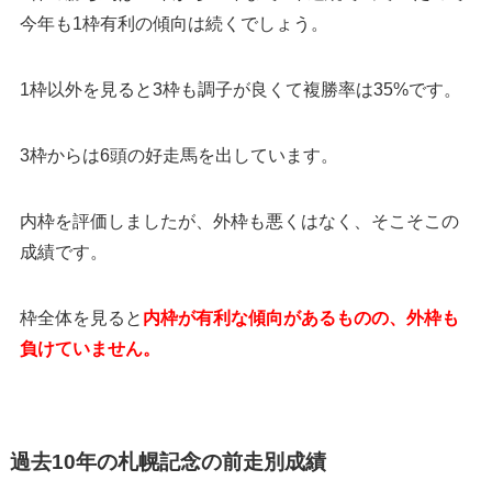
今年も1枠有利の傾向は続くでしょう。
1枠以外を見ると3枠も調子が良くて複勝率は35%です。
3枠からは6頭の好走馬を出しています。
内枠を評価しましたが、外枠も悪くはなく、そこそこの
成績です。
枠全体を見ると
内枠が有利な傾向があるものの、外枠も
負けていません。
過去10年の札幌記念の前走別成績