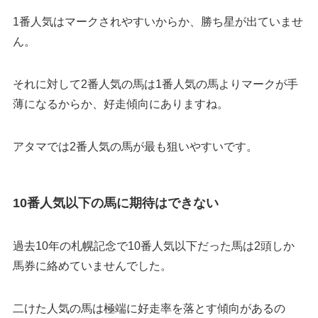
1番人気はマークされやすいからか、勝ち星が出ていませ
ん。
それに対して2番人気の馬は1番人気の馬よりマークが手
薄になるからか、好走傾向にありますね。
アタマでは2番人気の馬が最も狙いやすいです。
10番人気以下の馬に期待はできない
過去10年の札幌記念で10番人気以下だった馬は2頭しか
馬券に絡めていませんでした。
二けた人気の馬は極端に好走率を落とす傾向があるの