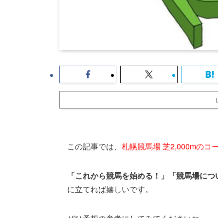
この記事では、
札幌競馬場 芝2,000m
「これから競馬を始める！」「競馬場につ
に立てれば嬉しいです。