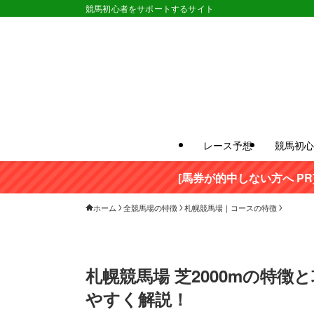
競馬初心者をサポートするサイト
レース予想
競馬初心
[馬券が的中しない方へ P
ホーム
全競馬場の特徴
札幌競馬場｜コースの特徴
札幌競馬場 芝2000mの特
やすく解説！