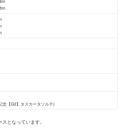
4m
8m
m
m
m
幌記念【G2】タスカータソルテ)
コースとなっています。