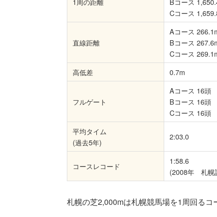
1周の距離
Bコース 1,650.
Cコース 1,659.
Aコース 266.1
直線距離
Bコース 267.6
Cコース 269.1
高低差
0.7m
Aコース 16頭
フルゲート
Bコース 16頭
Cコース 16頭
平均タイム
2:03.0
(過去5年)
1:58.6
コースレコード
(2008年 札
札幌の芝2,000mは札幌競馬場を1周回る