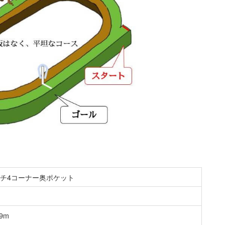
チ4コーナー奥ポケット
9m