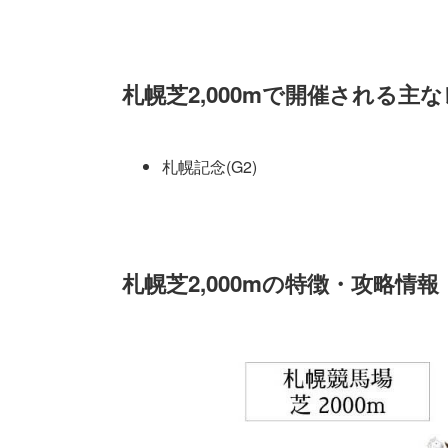
札幌芝2,000mで開催される主
札幌記念(G2)
札幌芝2,000mの特徴・攻略情報