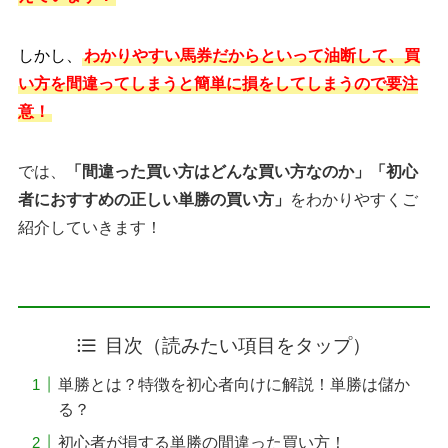
しかし、
わかりやすい馬券だからといって油断して、買
い方を間違ってしまうと簡単に損をしてしまうので要注
意！
では、
「間違った買い方はどんな買い方なのか」「初心
者におすすめの正しい単勝の買い方」
をわかりやすくご
紹介していきます！
目次（読みたい項目をタップ）
単勝とは？特徴を初心者向けに解説！単勝は儲か
る？
初心者が損する単勝の間違った買い方！