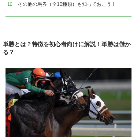
その他の馬券（全10種類）も知っておこう！
単勝とは？特徴を初心者向けに解説！単勝は儲か
る？