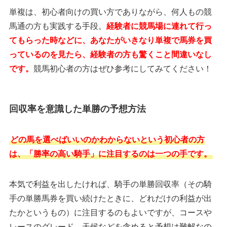
単複は、初心者向けの買い方でありながら、何人もの競
馬通の方も実践する手段。
経験者に競馬場に連れて行っ
てもらった時などに、あなたがいきなり単複で馬券を買
っているのを見たら、経験者の方も驚くこと間違いなし
です。
競馬初心者の方はぜひ参考にしてみてください！
回収率を意識した単勝の予想方法
どの馬を選べばいいのかわからないという初心者の方
は、「勝率の高い騎手」に注目するのは一つの手です。
本気で利益を出したければ、騎手の単勝回収率（その騎
手の単勝馬券を買い続けたときに、どれだけの利益が出
たかというもの）に注目するのもよいですが、コースや
レースのグレード、天候などを含めると予想は難解なの