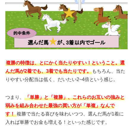
複勝の特徴は、とにかく当たりやすい！ということ。選
んだ馬が2着でも、3着でも当たりです。
もちろん、当た
りやすい分配当は低く、だいたい2~4倍という感じ。
つまり、
「単勝」と「複勝」、これらのお互いの強みと
弱みを組み合わせた最強の買い方が「単複」なんで
す！
複勝で当たる喜びを味わいつつ、選んだ馬が1着に
入れば単勝でお金も増える！といった感じです。