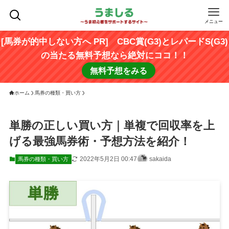
メニュー
[馬券が的中しない方へ PR] CBC賞(G3)とレパードS(G3)
の当たる無料予想なら絶対にココ！！
無料予想をみる
ホーム
馬券の種類・買い方
単勝の正しい買い方｜単複で回収率を上
げる最強馬券術・予想方法を紹介！
2022年5月2日 00:47
sakaida
馬券の種類・買い方