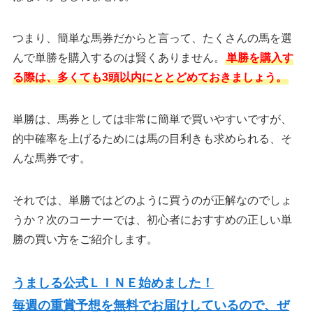
つまり、簡単な馬券だからと言って、たくさんの馬を選
んで単勝を購入するのは賢くありません。
単勝を購入す
る際は、多くても3頭以内にととどめておきましょう。
単勝は、馬券としては非常に簡単で買いやすいですが、
的中確率を上げるためには馬の目利きも求められる、そ
んな馬券です。
それでは、単勝ではどのように買うのが正解なのでしょ
うか？次のコーナーでは、初心者におすすめの正しい単
勝の買い方をご紹介します。
うましる公式ＬＩＮＥ始めました！
毎週の重賞予想を無料でお届けしているので、ぜ