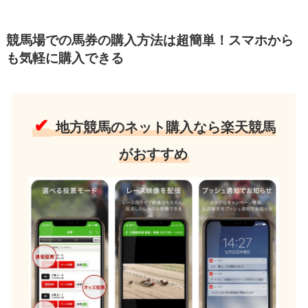
競馬場での馬券の購入方法は超簡単！スマホから
も気軽に購入できる
✔
地方競馬のネット購入なら楽天競馬
がおすすめ