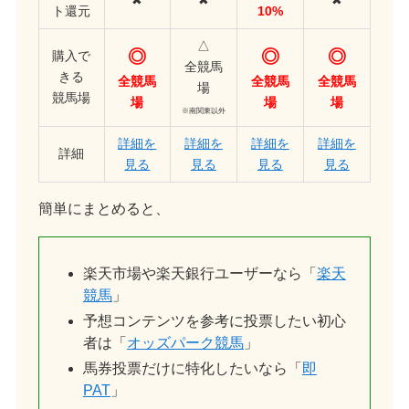
✖
✖
✖
ト還元
10%
△
◎
◎
◎
購入で
全競馬
きる
全競馬
全競馬
全競馬
場
競馬場
場
場
場
※南関東以外
詳細を
詳細を
詳細を
詳細を
詳細
見る
見る
見る
見る
簡単にまとめると、
楽天市場や楽天銀行ユーザーなら「
楽天
競馬
」
予想コンテンツを参考に投票したい初心
者は「
オッズパーク競馬
」
馬券投票だけに特化したいなら「
即
PAT
」