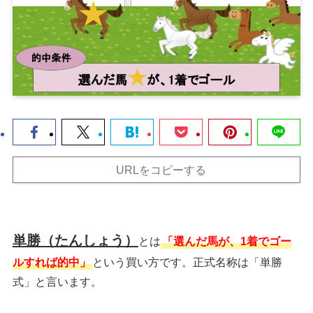
URLをコピーする
単勝（たんしょう）
とは
「選んだ馬が、1着でゴー
ルすれば的中」
という買い方です。
正式名称は「単勝
式」と言います。