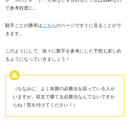
で参考程度に。
騎手ごとの勝率は
こちら
のページですぐに見ることがで
きます。
このようにして、徐々に数字を参考にした予想も楽しめ
るようになっていきましょう！
（ちなみに、よく単勝の必勝法を謳っている人が
いますが、収支で勝てる必勝法なんてないですか
らね！気を付けてください！）