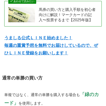
あわせて読みたい
馬券の買い方と購入手順を初心者
向けに解説！マークカードの記
入〜投票するまで【2025年版】
うましる公式ＬＩＮＥ始めました！
毎週の重賞予想を無料でお届けしているので、ぜ
ひＬＩＮＥ登録をお願いします！
通常の単勝の買い方
「緑のカ
単複ではなく、通常の単勝を購入する場合も
ード」
を使用します。