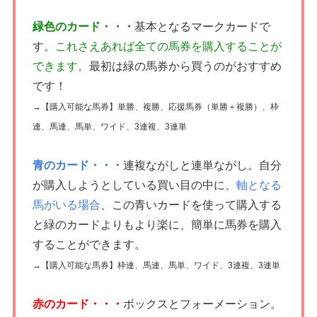
緑色のカード・・・
基本となるマークカードで
す。
これさえあれば全ての馬券を購入することが
できます。
最初は緑の馬券から買うのがおすすめ
です！
→【購入可能な馬券】単勝、複勝、応援馬券（単勝＋複勝）、枠
連、馬連、馬単、ワイド、3連複、3連単
青のカード・・・
連複ながしと連単ながし。自分
が購入しようとしている買い目の中に、
軸となる
馬がいる場合
、この青いカードを使って購入する
と緑のカードよりもより楽に、簡単に馬券を購入
することができます。
→【購入可能な馬券】枠連、馬連、馬単、ワイド、3連複、3連単
赤のカード・・・
ボックスとフォーメーション。