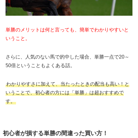
単勝のメリットは何と言っても、簡単でわかりやすいと
いうこと
。
さらに、人気のない馬で的中した場合、単勝一点で20～
50倍ということもよくある話。
わかりやすさに加えて、当たったときの配当も高い！と
いうことで、初心者の方には「単勝」は超おすすめで
す。
初心者が損する単勝の間違った買い方！