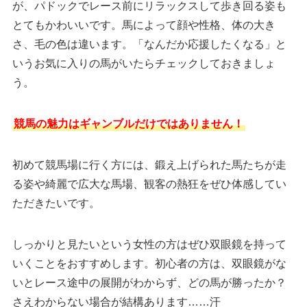
が、パドックでレース前にリラックスして歩き回る姿も
とてもかわいいです。馬によって顔や性格、体の大き
さ、毛の色は違います。「なんだか応援したくなる」と
いうお気に入りの馬がいたらチェックしておきましょ
う。
競馬の魅力はギャンブルだけではありません！
初めて競馬場に行く方には、鍛え上げられた馬たちが走
る姿や綺麗で広大な馬場、観客の熱狂をぜひ体感してい
ただきたいです。
しっかりと見たいという女性の方はぜひ双眼鏡を持って
いくことをおすすめします。初心者の方は、双眼鏡がな
いとレース途中の展開がわからず、どの馬が勝ったか？
さえわからない場合が結構あります……汗