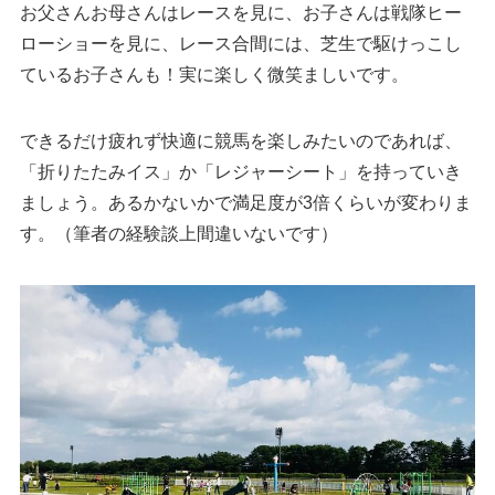
お父さんお母さんはレースを見に、お子さんは戦隊ヒー
ローショーを見に、レース合間には、芝生で駆けっこし
ているお子さんも！実に楽しく微笑ましいです。
できるだけ疲れず快適に競馬を楽しみたいのであれば、
「折りたたみイス」か「レジャーシート」を持っていき
ましょう。あるかないかで満足度が3倍くらいが変わりま
す。（筆者の経験談上間違いないです）