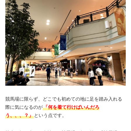
競馬場に限らず、どこでも初めての地に足を踏み入れる
際に気になるのが
「何を着て行けばいんだろ
う、、、？」
という点です。