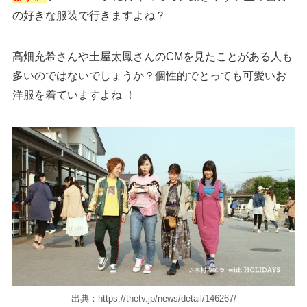
の好きな服装で行きますよね？
高畑充希さんや土屋太鳳さんのCMを見たことがある人も
多いのではないでしょうか？個性的でとっても可愛いお
洋服を着ていますよね ！
出典：https://thetv.jp/news/detail/146267/