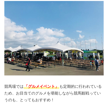
競馬場では
「グルメイベント」
も定期的に行われている
ため、お目当てのグルメを堪能しながら競馬観戦ってい
うのも、とってもおすすめ！