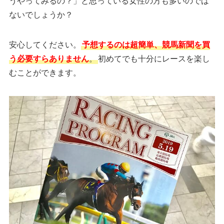
うやってみるの？」と思っている女性の方も多いのでは
ないでしょうか？
安心してください。
予想するのは超簡単、競馬新聞を買
う必要すらありません
。
初めてでも十分にレースを楽し
むことができます。