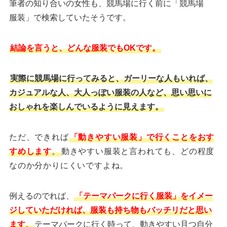
筆者の知り合いの女性も、競馬場に行く前に「競馬場
服装」で検索していたそうです。
結論を言うと、どんな服装でもOKです。
実際に競馬場に行ってみると、ガーリーな人もいれば、
カジュアルな人、大人っぽい服装の人など、思い思いに
おしゃれを楽しんでいるように見えます。
ただ、できれば
「動きやすい服装」で行くことをおす
すめします
。
動きやすい服装と言われても、どの程度
なのか分かりにくいですよね。
例えるのでれば、
「テーマパークに行く服装」をイメー
ジしていただければ、服装も持ち物もバッチリだと思い
ます
。
テーマパークに行く時って、動きやすい且つ自分