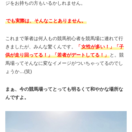
ジをお持ちの方もいるかしれません。
でも実際は、そんなことありません。
これまで筆者は何人もの競馬初心者を競馬場に連れて行
きましたが、みんな驚くんです。
「
女性が多い！」「子
供が走り回ってる！」「若者がデートしてる！」
と。競
馬場ってそんなに変なイメージがついちゃってるのでし
ょうか…(笑)
まぁ、今の競馬場ってとっても明るくて和やかな場所な
んですよ。