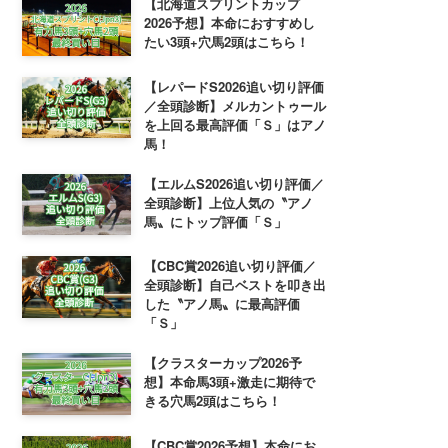
【北海道スプリントカップ
2026予想】本命におすすめし
たい3頭+穴馬2頭はこちら！
【レパードS2026追い切り評価
／全頭診断】メルカントゥール
を上回る最高評価「Ｓ」はアノ
馬！
【エルムS2026追い切り評価／
全頭診断】上位人気の〝アノ
馬〟にトップ評価「Ｓ」
【CBC賞2026追い切り評価／
全頭診断】自己ベストを叩き出
した〝アノ馬〟に最高評価
「Ｓ」
【クラスターカップ2026予
想】本命馬3頭+激走に期待で
きる穴馬2頭はこちら！
【CBC賞2026予想】本命にお