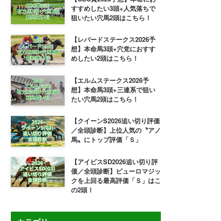
すすめしたい3頭+人気落ちで
狙いたい穴馬2頭はこちら！
【レパードステークス2026予
想】本命馬3頭+穴党におすす
めしたい2頭はこちら！
【エルムステークス2026予
想】本命馬3頭+三連系で狙い
たい穴馬2頭はこちら！
【クイーンS2026追い切り評価
／全頭診断】上位人気の〝アノ
馬〟にトップ評価「Ｓ」
【アイビスSD2026追い切り評
価／全頭診断】ピューロマジッ
クを上回る最高評価「Ｓ」はこ
の2頭！