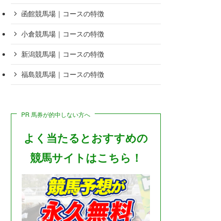
函館競馬場｜コースの特徴
小倉競馬場｜コースの特徴
新潟競馬場｜コースの特徴
福島競馬場｜コースの特徴
PR 馬券が的中しない方へ
よく当たるとおすすめの
競馬サイトはこちら！