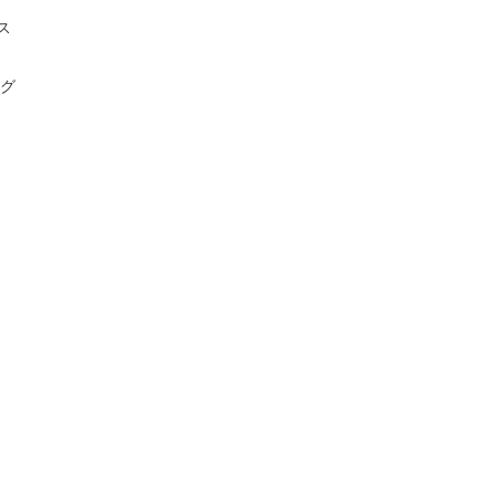
ス
ー
ング