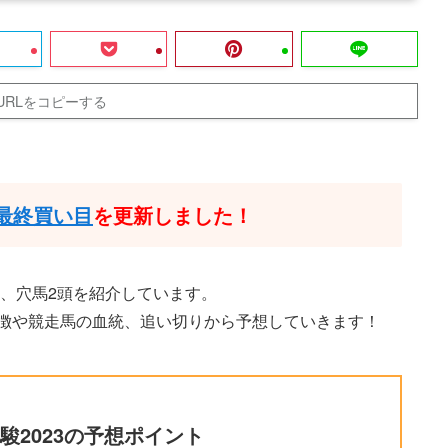
URLをコピーする
最終買い目
を更新しました！
頭、穴馬2頭を紹介しています。
特徴や競走馬の血統、追い切りから予想していきます！
駿2023の予想ポイント