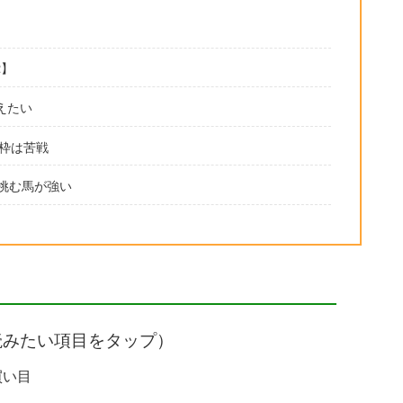
2】
えたい
8枠は苦戦
挑む馬が強い
読みたい項目をタップ）
買い目