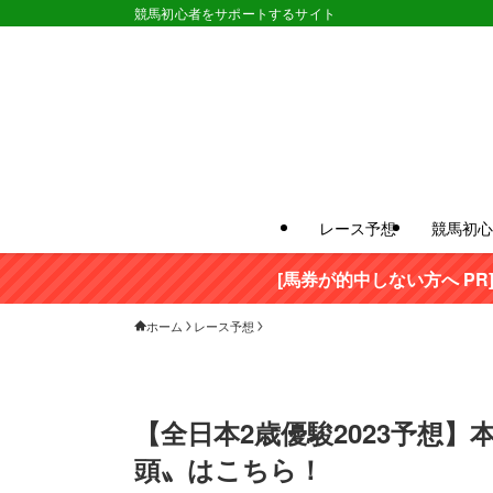
競馬初心者をサポートするサイト
レース予想
競馬初心
[馬券が的中しない方へ PR
ホーム
レース予想
【全日本2歳優駿2023予想】
頭〟はこちら！