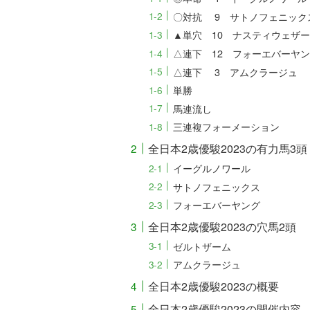
〇対抗 9 サトノフェニック
▲単穴 10 ナスティウェザ
△連下 12 フォーエバーヤ
△連下 3 アムクラージュ
単勝
馬連流し
三連複フォーメーション
全日本2歳優駿2023の有力馬3頭
イーグルノワール
サトノフェニックス
フォーエバーヤング
全日本2歳優駿2023の穴馬2頭
ゼルトザーム
アムクラージュ
全日本2歳優駿2023の概要
全日本2歳優駿2023の開催内容