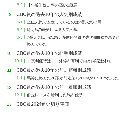
【年齢】好走率の高い5歳馬
CBC賞の過去10年の人気別成績
上位人気で安定しているのは2番人気の馬
勝ち馬7頭が1～4番人気の馬
7番人気以下の馬は過去10開催の内の8開催で馬券に
絡んでいた
CBC賞の過去10年の枠番別成績
中京開催時は中～外枠が有利で内と両端は外れ
CBC賞の過去10年の前走距離別成績
馬券に絡んだ26頭が前走芝1,200mか1,400mだった
CBC賞の過去10年の前走着順別成績
前走レースを勝利した馬が優勢
CBC賞2024追い切り評価