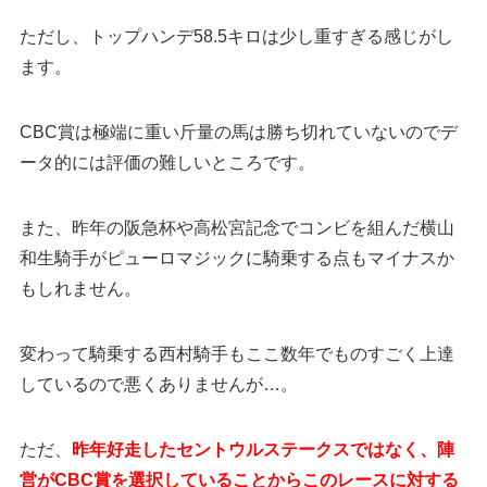
ただし、トップハンデ58.5キロは少し重すぎる感じがし
ます。
CBC賞は極端に重い斤量の馬は勝ち切れていないのでデ
ータ的には評価の難しいところです。
また、昨年の阪急杯や高松宮記念でコンビを組んだ横山
和生騎手がピューロマジックに騎乗する点もマイナスか
もしれません。
変わって騎乗する西村騎手もここ数年でものすごく上達
しているので悪くありませんが…。
ただ、
昨年好走したセントウルステークスではなく、陣
営がCBC賞を選択していることからこのレースに対する