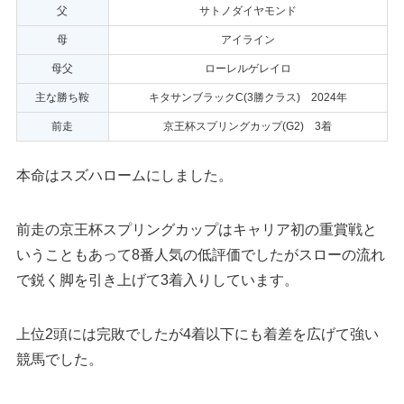
父
サトノダイヤモンド
母
アイライン
母父
ローレルゲレイロ
主な勝ち鞍
キタサンブラックC(3勝クラス) 2024年
前走
京王杯スプリングカップ(G2) 3着
本命はスズハロームにしました。
前走の京王杯スプリングカップはキャリア初の重賞戦と
いうこともあって8番人気の低評価でしたがスローの流れ
で鋭く脚を引き上げて3着入りしています。
上位2頭には完敗でしたが4着以下にも着差を広げて強い
競馬でした。