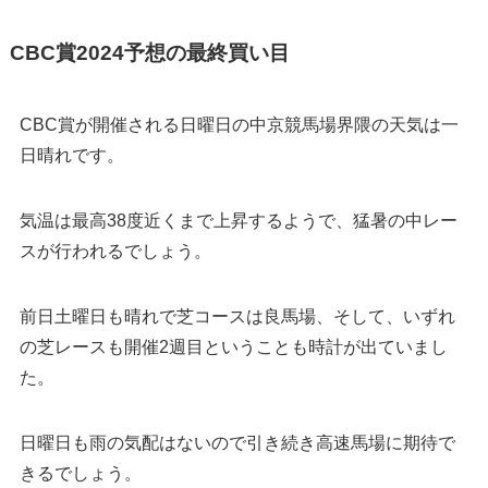
CBC賞2024予想の最終買い目
CBC賞が開催される日曜日の中京競馬場界隈の天気は一
日晴れです。
気温は最高38度近くまで上昇するようで、猛暑の中レー
スが行われるでしょう。
前日土曜日も晴れで芝コースは良馬場、そして、いずれ
の芝レースも開催2週目ということも時計が出ていまし
た。
日曜日も雨の気配はないので引き続き高速馬場に期待で
きるでしょう。