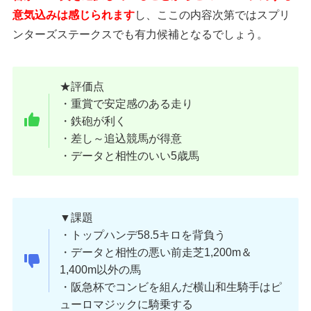
意気込みは感じられます
し、ここの内容次第ではスプリ
ンターズステークスでも有力候補となるでしょう。
★評価点
・重賞で安定感のある走り
・鉄砲が利く
・差し～追込競馬が得意
・データと相性のいい5歳馬
▼課題
・トップハンデ58.5キロを背負う
・データと相性の悪い前走芝1,200m＆
1,400m以外の馬
・阪急杯でコンビを組んだ横山和生騎手はピ
ューロマジックに騎乗する