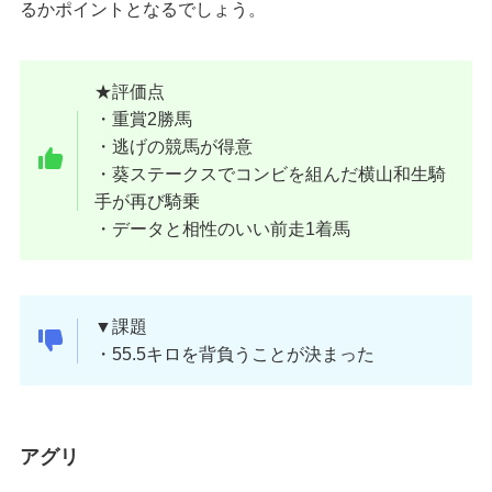
るかポイントとなるでしょう。
★評価点
・重賞2勝馬
・逃げの競馬が得意
・葵ステークスでコンビを組んだ横山和生騎
手が再び騎乗
・データと相性のいい前走1着馬
▼課題
・55.5キロを背負うことが決まった
アグリ