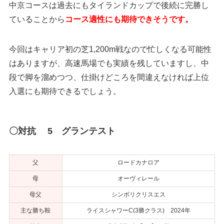
中京コースは過去にもタイランドカップで後続に完勝し
ていることから
コース適性にも期待できそうです。
今回はキャリア初の芝1,200m戦なので忙しくなる可能性
はありますが、高速馬場でも実績を残していますし、中
段で脚を溜めつつ、仕掛けどころを間違えなければ上位
入選にも期待できるでしょう。
〇対抗 5 グランテスト
父
ロードカナロア
母
オーヴィレール
母父
シンボリクリスエス
主な勝ち鞍
ライスシャワーC(3勝クラス) 2024年