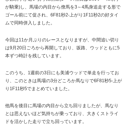
が騎乗)し、馬場の内目から僚馬を3～4馬身追走する形で
ゴール前にて促され、6F81秒2-上がり1F11秒2の好タイ
ムで同時併入しました。
今回は11か月ぶりのレースとなりますが、中間追い切り
は9月20日ごろから再開しており、坂路、ウッドともに5
本ずつ時計を残しています。
このうち、1週前の3日にも美浦ウッドで単走を行ってお
り、このときは馬場の3分どころか馬なりで6F81秒5-上が
り1F11秒5でまとめていました。
他馬を後目に馬場の内目から立ち回りましたが、馬なり
とは思えないほど気持ちが乗っており、大きくストライ
ドを活かした走りで立ち回っています。