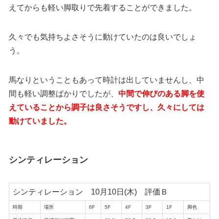
えてからも軽い脚取りで先着することができました。
久々でも気持ちよさそうに動けていたのは良いでしょ
う。
馬なりということもあって時計は出していませんし、中
間も軽い調整ばかりでしたが、
中間で伸びのある脚を使
えていることから調子は良さそうですし、久々にしては
動けていました。
シンティレーション
シンティレーション 10月10日(木) 評価Ｂ
時期
場所
6F
5F
4F
3F
1F
脚色