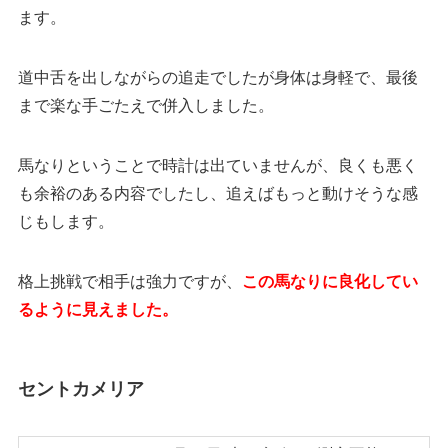
ます。
道中舌を出しながらの追走でしたが身体は身軽で、最後
まで楽な手ごたえで併入しました。
馬なりということで時計は出ていませんが、良くも悪く
も余裕のある内容でしたし、追えばもっと動けそうな感
じもします。
格上挑戦で相手は強力ですが、
この馬なりに良化してい
るように見えました。
セントカメリア