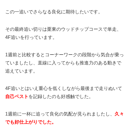
この一追いでさらなる良化に期待したいです。
その最終追い切りは栗東のウッドチップコースで単走、
4F追いを行っています。
1週前と比較するとコーナーワークの段階から気合が乗っ
ていましたし、直線に入ってからも推進力のある動きで
追えています。
4F追いとはいえ重心を低くしながら最後まで走りぬいて
自己ベスト
を記録したのも好感触でした。
1週前に一杯に追って良化の気配が見られましたし、
久々
でも好仕上がりでした。