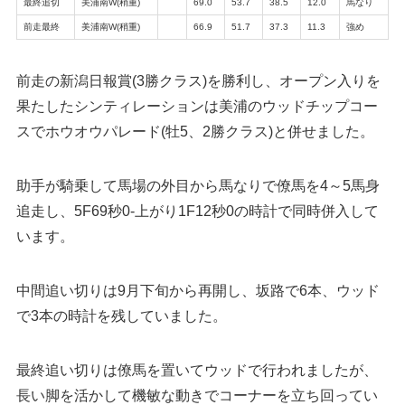
最終追切
美浦南W(稍重)
69.0
53.7
38.5
12.0
馬なり
前走最終
美浦南W(稍重)
66.9
51.7
37.3
11.3
強め
前走の新潟日報賞(3勝クラス)を勝利し、オープン入りを
果たしたシンティレーションは美浦のウッドチップコー
スでホウオウパレード(牡5、2勝クラス)と併せました。
助手が騎乗して馬場の外目から馬なりで僚馬を4～5馬身
追走し、5F69秒0-上がり1F12秒0の時計で同時併入して
います。
中間追い切りは9月下旬から再開し、坂路で6本、ウッド
で3本の時計を残していました。
最終追い切りは僚馬を置いてウッドで行われましたが、
長い脚を活かして機敏な動きでコーナーを立ち回ってい