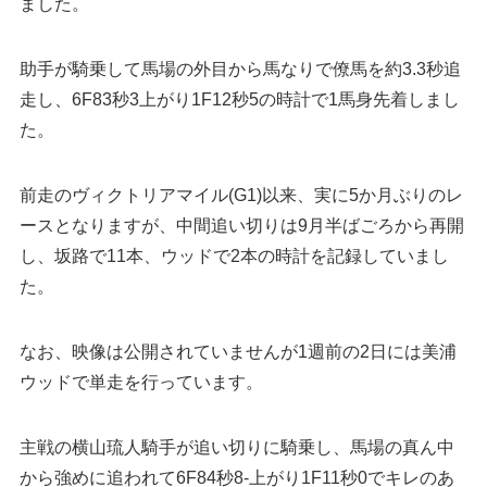
ました。
助手が騎乗して馬場の外目から馬なりで僚馬を約3.3秒追
走し、6F83秒3上がり1F12秒5の時計で1馬身先着しまし
た。
前走のヴィクトリアマイル(G1)以来、実に5か月ぶりのレ
ースとなりますが、中間追い切りは9月半ばごろから再開
し、坂路で11本、ウッドで2本の時計を記録していまし
た。
なお、映像は公開されていませんが1週前の2日には美浦
ウッドで単走を行っています。
主戦の横山琉人騎手が追い切りに騎乗し、馬場の真ん中
から強めに追われて6F84秒8-上がり1F11秒0でキレのあ