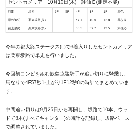
セントカメリア 10月10日(木) 評価Ｅ(測定不能)
時期
場所
6F
5F
4F
3F
1F
脚色
最終追切
栗東坂路(良)
57.1
40.5
12.8
馬なり
前走最終
栗東坂路(良)
55.5
39.7
12.5
末強め
今年の都大路ステークス(L)で3着入りしたセントカメリア
は栗東坂路で単走を行いました。
今回初コンビを組む鮫島克駿騎手が追い切りに騎乗し、
馬なりで4F57秒1-上がり1F12秒8の時計でまとめていま
す。
中間追い切りは9月25日から再開し、坂路で10本、ウッ
ドで3本(すべてキャンター)の時計を記録し、坂路ベース
で調整されていました。