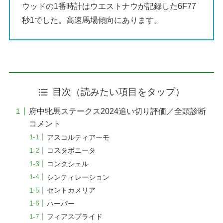
ウッドの1番時計はウエストナウが記録した6F77
秒1でした。高速馬場傾向にあります。
目次（読みたい項目をタップ）
府中牝馬ステークス2024追い切り評価／全頭診断
コメント
アスコルティアーモ
コスタボニータ
コンクシェル
シンティレーション
セントカメリア
ハーパー
フィアスプライド