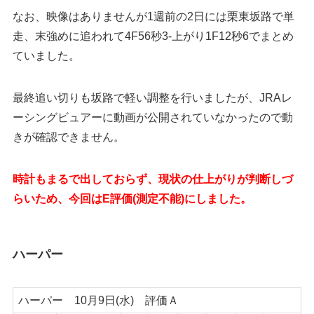
なお、映像はありませんが1週前の2日には栗東坂路で単
走、末強めに追われて4F56秒3-上がり1F12秒6でまとめ
ていました。
最終追い切りも坂路で軽い調整を行いましたが、JRAレ
ーシングビュアーに動画が公開されていなかったので動
きが確認できません。
時計もまるで出しておらず、現状の仕上がりが判断しづ
らいため、今回はE評価(測定不能)にしました。
ハーパー
ハーパー 10月9日(水) 評価Ａ