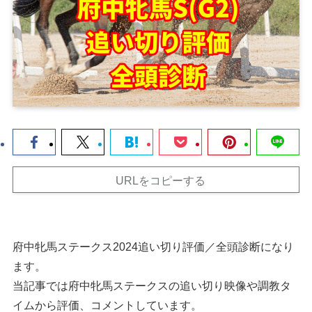
URLをコピーする
府中牝馬ステークス2024追い切り評価／全頭診断になり
ます。
当記事では府中牝馬ステークスの追い切り映像や調教タ
イムから評価、コメントしています。