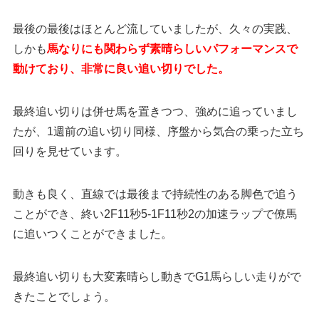
最後の最後はほとんど流していましたが、久々の実践、
しかも
馬なりにも関わらず素晴らしいパフォーマンスで
動けており、非常に良い追い切りでした。
最終追い切りは併せ馬を置きつつ、強めに追っていまし
たが、1週前の追い切り同様、序盤から気合の乗った立ち
回りを見せています。
動きも良く、直線では最後まで持続性のある脚色で追う
ことができ、終い2F11秒5-1F11秒2の加速ラップで僚馬
に追いつくことができました。
最終追い切りも大変素晴らし動きでG1馬らしい走りがで
きたことでしょう。