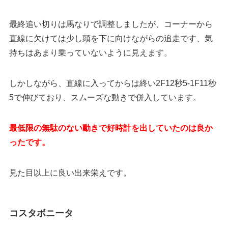
最終追い切りは馬なりで調整しましたが、コーナーから
直線に欠けては少し頭を下に向けながらの追走です、気
持ちはあまり乗っていないように見えます。
しかしながら、直線に入ってからは終い2F12秒5-1F11秒
5で伸びており、スムーズな動きで併入しています。
最低限の無駄のない動きで好時計を出していたのは良か
ったです。
見た目以上に良い出来栄えです。
コスタボニータ