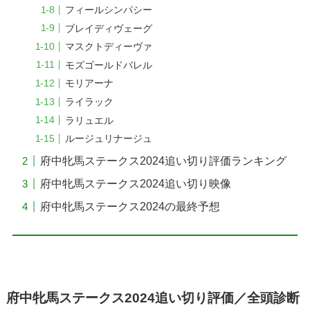
フィールシンパシー
ブレイディヴェーグ
マスクトディーヴァ
モズゴールドバレル
モリアーナ
ライラック
ラリュエル
ルージュリナージュ
府中牝馬ステークス2024追い切り評価ランキング
府中牝馬ステークス2024追い切り映像
府中牝馬ステークス2024の最終予想
府中牝馬ステークス2024追い切り評価／全頭診断