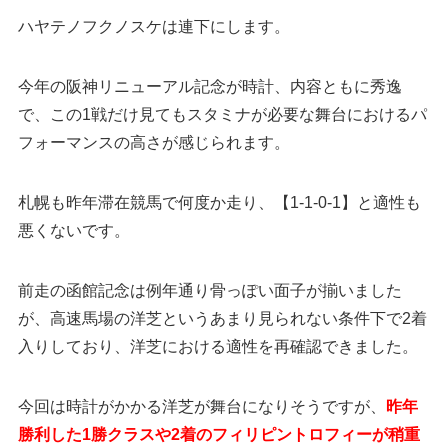
ハヤテノフクノスケは連下にします。
今年の阪神リニューアル記念が時計、内容ともに秀逸
で、この1戦だけ見てもスタミナが必要な舞台におけるパ
フォーマンスの高さが感じられます。
札幌も昨年滞在競馬で何度か走り、【1-1-0-1】と適性も
悪くないです。
前走の函館記念は例年通り骨っぽい面子が揃いました
が、高速馬場の洋芝というあまり見られない条件下で2着
入りしており、洋芝における適性を再確認できました。
今回は時計がかかる洋芝が舞台になりそうですが、
昨年
勝利した1勝クラスや2着のフィリピントロフィーが稍重