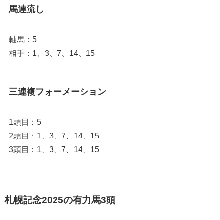
馬連流し
軸馬：5
相手：1、3、7、14、15
三連複フォーメーション
1頭目：5
2頭目：1、3、7、14、15
3頭目：1、3、7、14、15
札幌記念2025の有力馬3頭