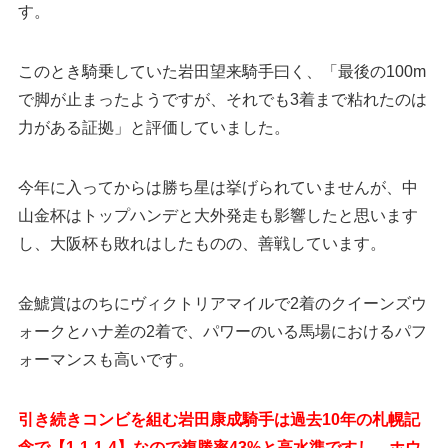
す。
このとき騎乗していた岩田望来騎手曰く、「最後の100m
で脚が止まったようですが、それでも3着まで粘れたのは
力がある証拠」と評価していました。
今年に入ってからは勝ち星は挙げられていませんが、中
山金杯はトップハンデと大外発走も影響したと思います
し、大阪杯も敗れはしたものの、善戦しています。
金鯱賞はのちにヴィクトリアマイルで2着のクイーンズウ
ォークとハナ差の2着で、パワーのいる馬場におけるパフ
ォーマンスも高いです。
引き続きコンビを組む岩田康成騎手は過去10年の札幌記
念で【1-1-1-4】なので複勝率43%と高水準ですし、ホウ