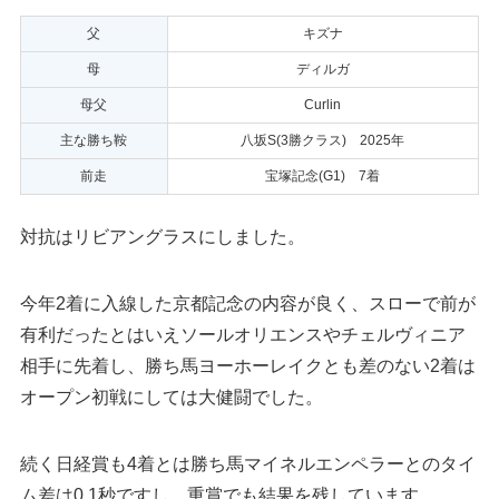
父
キズナ
母
ディルガ
母父
Curlin
主な勝ち鞍
八坂S(3勝クラス) 2025年
前走
宝塚記念(G1) 7着
対抗はリビアングラスにしました。
今年2着に入線した京都記念の内容が良く、スローで前が
有利だったとはいえソールオリエンスやチェルヴィニア
相手に先着し、勝ち馬ヨーホーレイクとも差のない2着は
オープン初戦にしては大健闘でした。
続く日経賞も4着とは勝ち馬マイネルエンペラーとのタイ
ム差は0.1秒ですし、重賞でも結果を残しています。