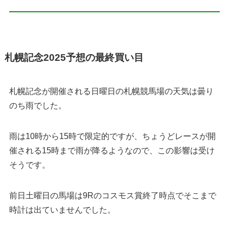
札幌記念2025予想の最終買い目
札幌記念が開催される日曜日の札幌競馬場の天気は曇り
のち雨でした。
雨は10時から15時で限定的ですが、ちょうどレースが開
催される15時まで雨が降るようなので、この影響は受け
そうです。
前日土曜日の馬場は9Rのコスモス賞終了時点でそこまで
時計は出ていませんでした。