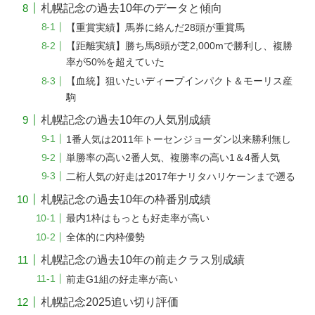
札幌記念の過去10年のデータと傾向
【重賞実績】馬券に絡んだ28頭が重賞馬
【距離実績】勝ち馬8頭が芝2,000mで勝利し、複勝
率が50%を超えていた
【血統】狙いたいディープインパクト＆モーリス産
駒
札幌記念の過去10年の人気別成績
1番人気は2011年トーセンジョーダン以来勝利無し
単勝率の高い2番人気、複勝率の高い1＆4番人気
二桁人気の好走は2017年ナリタハリケーンまで遡る
札幌記念の過去10年の枠番別成績
最内1枠はもっとも好走率が高い
全体的に内枠優勢
札幌記念の過去10年の前走クラス別成績
前走G1組の好走率が高い
札幌記念2025追い切り評価