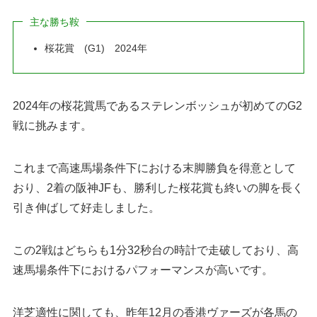
主な勝ち鞍
桜花賞 (G1) 2024年
2024年の桜花賞馬であるステレンボッシュが初めてのG2
戦に挑みます。
これまで高速馬場条件下における末脚勝負を得意として
おり、2着の阪神JFも、勝利した桜花賞も終いの脚を長く
引き伸ばして好走しました。
この2戦はどちらも1分32秒台の時計で走破しており、高
速馬場条件下におけるパフォーマンスが高いです。
洋芝適性に関しても、昨年12月の香港ヴァーズが各馬の