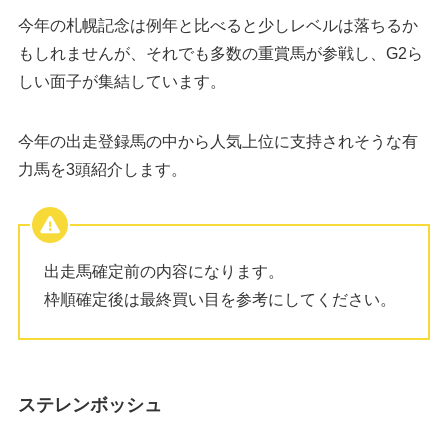
今年の札幌記念は例年と比べると少しレベルは落ちるか
もしれませんが、それでも多数の重賞馬が参戦し、G2ら
しい面子が集結しています。
今年の出走登録馬の中から人気上位に支持されそうな有
力馬を3頭紹介します。
出走馬確定前の内容になります。
枠順確定後は最終買い目を参考にしてください。
ステレンボッシュ