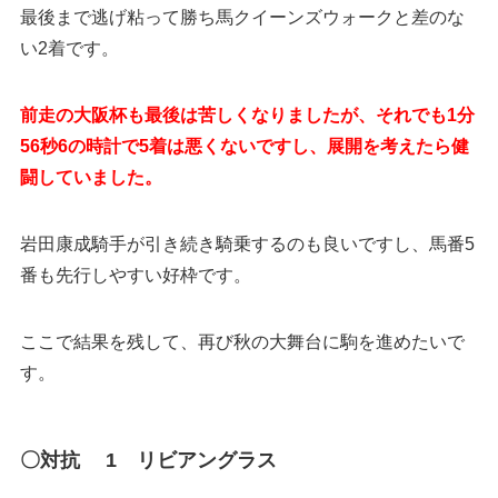
最後まで逃げ粘って勝ち馬クイーンズウォークと差のな
い2着です。
前走の大阪杯も最後は苦しくなりましたが、それでも1分
56秒6の時計で5着は悪くないですし、展開を考えたら健
闘していました。
岩田康成騎手が引き続き騎乗するのも良いですし、馬番5
番も先行しやすい好枠です。
ここで結果を残して、再び秋の大舞台に駒を進めたいで
す。
〇対抗 1 リビアングラス