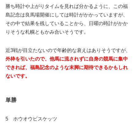
勝ち時計や上がりタイムを見れば分かるように、この福
島記念は良馬場開催にしては時計がかかっていますが、
その中で結果を残していることから、日曜の時計がかか
りそうな札幌ともかみ合いそうです。
近3戦が目立たないので年齢的な衰えはありそうですが、
外枠を引いたので、他馬に流されずに自身の競馬に集中
できれば、福島記念のような末脚に期待できるかもしれ
ないです。
単勝
5 ホウオウビスケッツ