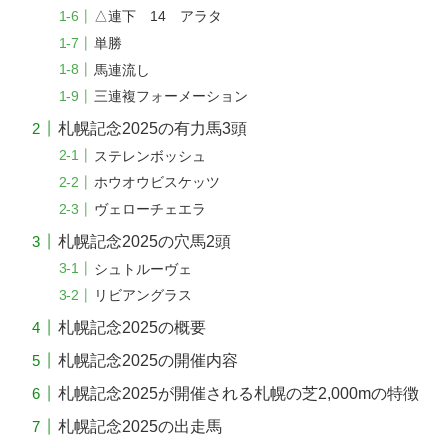
△連下 14 アラタ
単勝
馬連流し
三連複フォーメーション
札幌記念2025の有力馬3頭
ステレンボッシュ
ホウオウビスケッツ
ヴェローチェエラ
札幌記念2025の穴馬2頭
シュトルーヴェ
リビアングラス
札幌記念2025の概要
札幌記念2025の開催内容
札幌記念2025が開催される札幌の芝2,000mの特徴
札幌記念2025の出走馬