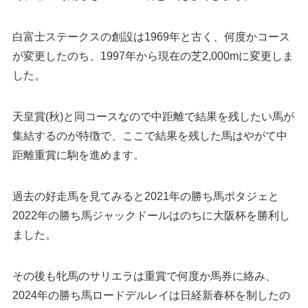
白富士ステークスの創設は1969年と古く、何度かコース
が変更したのち、1997年から現在の芝2,000mに変更しま
した。
天皇賞(秋)と同コースなので中距離で結果を残したい馬が
集結するのが特徴で、ここで結果を残した馬はやがて中
距離重賞に駒を進めます。
過去の好走馬を見てみると2021年の勝ち馬ポタジェと
2022年の勝ち馬ジャックドールはのちに大阪杯を勝利し
ました。
その後も牝馬のサリエラは重賞で何度か馬券に絡み、
2024年の勝ち馬ロードデルレイは日経新春杯を制したの