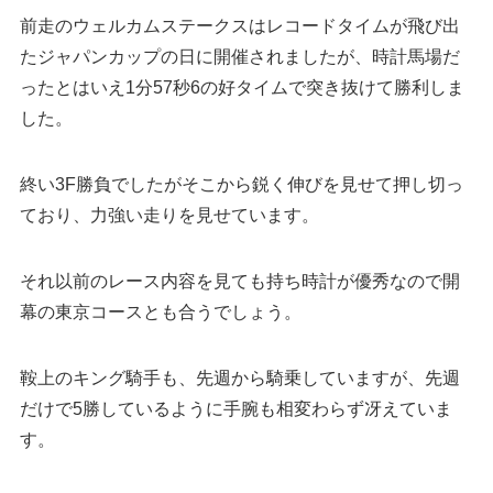
前走のウェルカムステークスはレコードタイムが飛び出
たジャパンカップの日に開催されましたが、時計馬場だ
ったとはいえ1分57秒6の好タイムで突き抜けて勝利しま
した。
終い3F勝負でしたがそこから鋭く伸びを見せて押し切っ
ており、力強い走りを見せています。
それ以前のレース内容を見ても持ち時計が優秀なので開
幕の東京コースとも合うでしょう。
鞍上のキング騎手も、先週から騎乗していますが、先週
だけで5勝しているように手腕も相変わらず冴えていま
す。