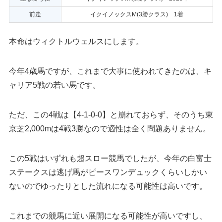
前走
イクイノックスM(3勝クラス) 1着
本命はウィクトルウェルスにします。
今年4歳馬ですが、これまで大事に使われてきたのは、キ
ャリア5戦の若い馬です。
ただ、この4戦は【4-1-0-0】と崩れておらず、そのうち東
京芝2,000mは4戦3勝なので適性は全く問題ありません。
この5戦はいずれも超スロー競馬でしたが、今年の白富士
ステークスは逃げ馬がピースワンデュックくらいしかい
ないのでゆったりとした流れになる可能性は高いです。
これまでの競馬に近い展開になる可能性が高いですし、