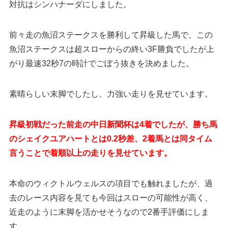
対抗はシンハナーダにしました。
前々走の魚沼ステークスを勝利して昇級した馬で、この
魚沼ステークスは超スローからの終い3F勝負でしたが上
がり最速32秒7の時計でごぼう抜きを決めました。
素晴らしい末脚でしたし、力強い走りを見せています。
昇級初戦だった前走の中日新聞杯は4着でしたが、勝ち馬
のシェイクユアハートとは0.2秒差、2着馬とは同タイム
言うことで着順以上の走りを見せています。
本命のウィクトルウェルスの項目でも触れましたが、過
去のレース内容を見ても今回はスローの可能性が高く、
近走のように末脚を活かせそうなので2番手評価にしま
す。