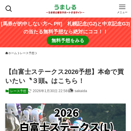
メニュー
[馬券が的中しない方へ PR] 札幌記念(G2)と中京記念G3)
の当たる無料予想なら絶対にココ！！
無料予想をみる
ホーム
レース予想
【白富士ステークス2026予想】本命で買
いたい〝３頭〟はこちら！
2026年1月30日 22:58
sakaida
レース予想