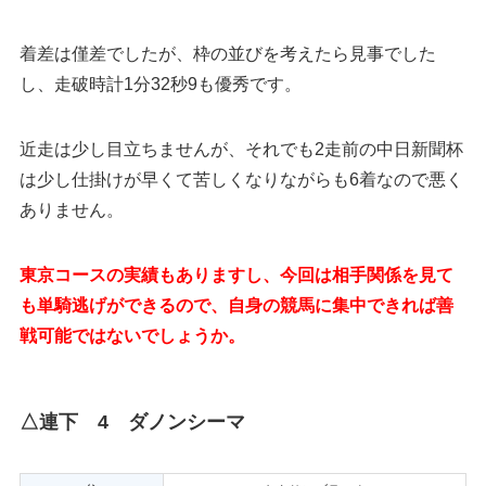
着差は僅差でしたが、枠の並びを考えたら見事でした
し、走破時計1分32秒9も優秀です。
近走は少し目立ちませんが、それでも2走前の中日新聞杯
は少し仕掛けが早くて苦しくなりながらも6着なので悪く
ありません。
東京コースの実績もありますし、今回は相手関係を見て
も単騎逃げができるので、自身の競馬に集中できれば善
戦可能ではないでしょうか。
△連下 4 ダノンシーマ