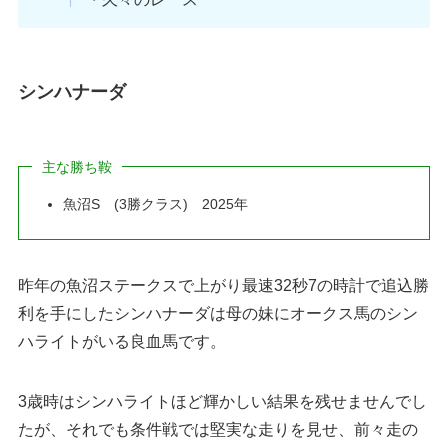
シンハナーダ
主な勝ち鞍
魚沼S (3勝クラス) 2025年
昨年の魚沼ステークスで上がり最速32秒7の時計で追込勝
利を手にしたシンハナーダは母の妹にオークス馬のシン
ハライトがいる良血馬です。
3歳時はシンハライトほど輝かしい結果を残せませんでし
たが、それでも条件戦では堅実な走りを見せ、前々走の