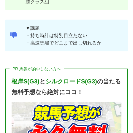
勝クラス組
▼課題
・持ち時計は特別目立たない
・高速馬場でどこまで出し切れるか
PR 馬券が的中しない方へ
根岸S(G3)
と
シルクロードS(G3)
の当たる
無料予想なら絶対にココ！