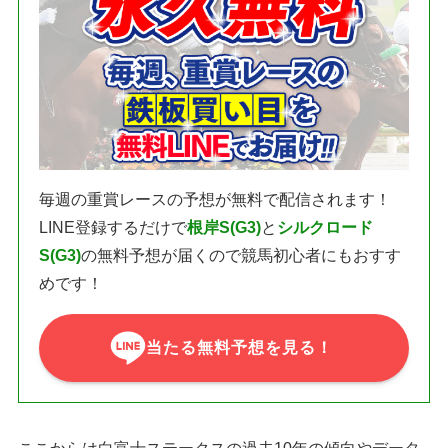
毎週の重賞レースの予想が無料で配信されます！
LINE登録するだけで
根岸S(G3)
と
シルクロード
S(G3)
の無料予想が届くので競馬初心者にもおすす
めです！
当たる無料予想を見る！