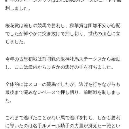
昨年のクイーンカップは1分32秒2のレースレコードで勝
利しました。
桜花賞は差しの競馬で勝利し、秋華賞は距離不安が心配
でしたが鮮やかに突き抜けて押し切り、世代の頂点に立
ちました。
今年の古馬初戦は前哨戦の阪神牝馬ステークスから始動
し、ここは最内からまさかの逃げの手を打ちました。
全体的にはスローの競馬でしたが、逃げを打ちながらも
最後まで淀みないペースで押し切り、前哨戦を制しまし
た。
これまで逃げたことがない馬で逃げを打ち、しかも勝利
に導いたのは名手ルメール騎手の力量が冴えた一戦とい