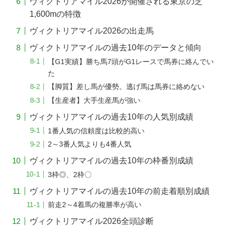
ヴィクトリアマイル2026が開催される東京の芝
1,600mの特徴
ヴィクトリアマイル2026の出走馬
ヴィクトリアマイルの過去10年のデータと傾向
【G1実績】勝ち馬7頭がG1レースで馬券に絡んでい
た
【脚質】差し馬が優勢。逃げ馬は馬券に絡めない
【生産者】大手生産馬が強い
ヴィクトリアマイルの過去10年の人気別成績
1番人気の信頼度は比較的高い
2～3番人気よりも4番人気
ヴィクトリアマイルの過去10年の枠番別成績
3枠◎、2枠〇
ヴィクトリアマイルの過去10年の前走着順別成績
前走2～4着馬の複勝率が高い
ヴィクトリアマイル2026全頭診断