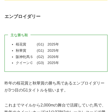
エンブロイダリー
主な勝ち鞍
桜花賞 (G1) 2025年
秋華賞 (G1) 2025年
阪神牝馬Ｓ (G2) 2026年
クイーンＣ (G3) 2025年
昨年の桜花賞と秋華賞の勝ち馬であるエンブロイダリー
が3つ目のG1タイトルを狙います。
これまでマイルから2,000mの舞台で活躍していた馬で、