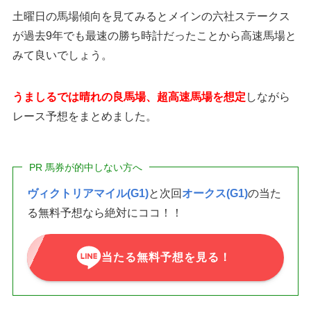
土曜日の馬場傾向を見てみるとメインの六社ステークス
が過去9年でも最速の勝ち時計だったことから高速馬場と
みて良いでしょう。
うましるでは晴れの良馬場、超高速馬場を想定
しながら
レース予想をまとめました。
PR 馬券が的中しない方へ
ヴィクトリアマイル(G1)
と次回
オークス(G1)
の当た
る無料予想なら絶対にココ！！
当たる無料予想を見る！