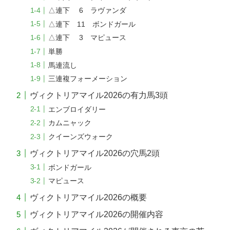
△連下 6 ラヴァンダ
△連下 11 ボンドガール
△連下 3 マピュース
単勝
馬連流し
三連複フォーメーション
ヴィクトリアマイル2026の有力馬3頭
エンブロイダリー
カムニャック
クイーンズウォーク
ヴィクトリアマイル2026の穴馬2頭
ボンドガール
マピュース
ヴィクトリアマイル2026の概要
ヴィクトリアマイル2026の開催内容