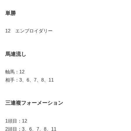
単勝
12 エンブロイダリー
馬連流し
軸馬：12
相手：3、6、7、8、11
三連複フォーメーション
1頭目：12
2頭目：3、6、7、8、11