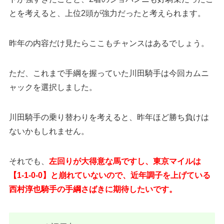
とを考えると、上位2頭が強力だったと考えられます。
昨年の内容だけ見たらここもチャンスはあるでしょう。
ただ、これまで手綱を握っていた川田騎手は今回カムニ
ャックを選択しました。
川田騎手の乗り替わりを考えると、昨年ほど勝ち負けは
ないかもしれません。
それでも、
左回りが大得意な馬ですし、東京マイルは
【1-1-0-0】と崩れていないので、近年調子を上げている
西村淳也騎手の手綱さばきに期待したいです。