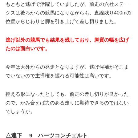
もともと逃げで活躍していましたが、前走の六社ステー
クスは後ろからの競馬になりながらも、直線残り400mの
位置からじわりと脚を引き上げて差し切りました。
逃げ以外の競馬でも結果を残しており、脚質の幅を広げ
たのは面白いです。
今年は大外からの発走となりますが、逃げ候補がそこま
でいないので主導権を握れる可能性は高いです。
控える形になったとしても、前走の差し切りが良かった
ので、かみ合えば力のある走りに期待できるのではない
でしょうか。
△連下 9 ハーツコンチェルト