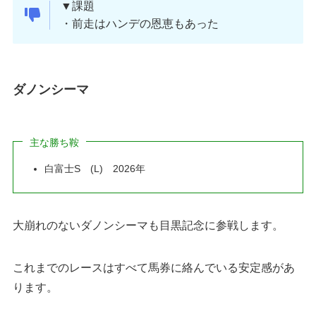
▼課題
・前走はハンデの恩恵もあった
ダノンシーマ
主な勝ち鞍
白富士S (L) 2026年
大崩れのないダノンシーマも目黒記念に参戦します。
これまでのレースはすべて馬券に絡んでいる安定感があ
ります。