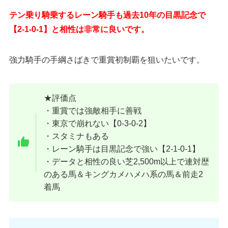
テン乗り騎乗するレーン騎手も過去10年の目黒記念で
【2-1-0-1】と相性は非常に良いです。
強力騎手の手綱さばきで重賞初制覇を狙いたいです。
★評価点
・重賞では強敵相手に善戦
・東京で崩れない【0-3-0-2】
・スタミナもある
・レーン騎手は目黒記念で強い【2-1-0-1】
・データと相性の良い芝2,500m以上で連対歴
のある馬＆キングカメハメハ系の馬＆前走2
着馬