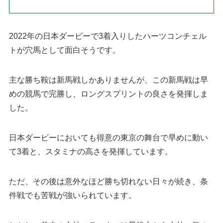
2022年の日本ダービーで3着入りしたハーツコンチェル
トが穴馬として面白そうです。
主な勝ち鞍は新馬戦しかありませんが、この新馬戦は早
めの競馬で完勝し、ロングスプリントの良さを発揮しま
した。
日本ダービーにおいても得意の東京の舞台で早めに動い
て3着と、スタミナの高さを発揮しています。
ただ、その後は意外なほど勝ち切れない日々が続き、条
件戦でも苦戦が強いられています。