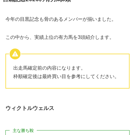
今年の目黒記念も骨のあるメンバーが揃いました。
この中から、実績上位の有力馬を3頭紹介します。
出走馬確定前の内容になります。
枠順確定後は最終買い目を参考にしてください。
ウィクトルウェルス
主な勝ち鞍