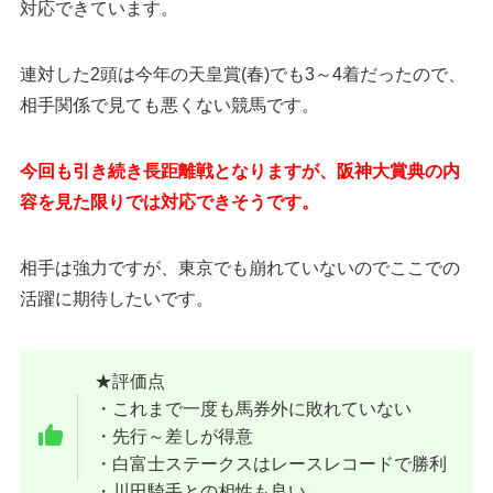
対応できています。
連対した2頭は今年の天皇賞(春)でも3～4着だったので、
相手関係で見ても悪くない競馬です。
今回も引き続き長距離戦となりますが、阪神大賞典の内
容を見た限りでは対応できそうです。
相手は強力ですが、東京でも崩れていないのでここでの
活躍に期待したいです。
★評価点
・これまで一度も馬券外に敗れていない
・先行～差しが得意
・白富士ステークスはレースレコードで勝利
・川田騎手との相性も良い