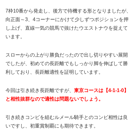
7枠10番から発走し、後方で待機する形となりましたが、
向正面～3、4コーナーにかけて少しずつポジションを押
し上げ、直線一気の競馬で抜けたウエストナウを捉えて
います。
スローからの上がり勝負だったので出し切りやすい展開
でしたが、初めての長距離でもしっかり脚を伸ばして勝
利しており、長距離適性を証明しています。
今回は引き続き長距離ですが、
東京コースは【4-1-1-0】
と相性抜群なので適性は問題ないでしょう。
引き続きコンビを組むルメール騎手とのコンビ相性は良
いですし、初重賞制覇にも期待できます。