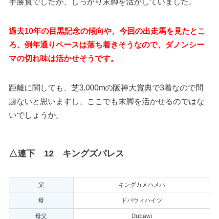
手勝負でしたが、しっかり末脚を活かしていました。
過去10年の目黒記念の傾向や、今回の出走馬を見たとこ
ろ、例年通りペースは落ち着きそうなので、ダノンシー
マの切れ味は活かせそうです。
距離に関しても、芝3,000mの阪神大賞典で3着なので問
題ないと思いますし、ここでも末脚を活かせるのではな
いでしょうか。
△連下 12 キングズパレス
父
キングカメハメハ
母
ドバウィハイツ
母父
Dubawi