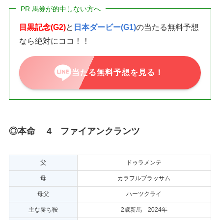
PR 馬券が的中しない方へ
目黒記念(G2)
と
日本ダービー(G1)
の当たる無料予想
なら絶対にココ！！
当たる無料予想を見る！
◎本命 4 ファイアンクランツ
父
ドゥラメンテ
母
カラフルブラッサム
母父
ハーツクライ
主な勝ち鞍
2歳新馬 2024年