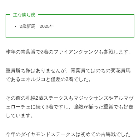
主な勝ち鞍
2歳新馬 2025年
昨年の青葉賞で2着のファイアンクランツも参戦します。
重賞勝ち鞍はありませんが、青葉賞ではのちの菊花賞馬
であるエネルジコと僅差の2着でした。
その前の札幌2歳ステークスもマジックサンズやアルマヴ
ェローチェに続く3着ですし、強敵が揃った重賞でも好走
しています。
今年のダイヤモンドステークスは初めての古馬戦でした