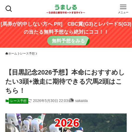
メニュー
[馬券が的中しない方へ PR] CBC賞(G3)とレパードS(G3)
の当たる無料予想なら絶対にココ！！
無料予想をみる
ホーム
レース予想
【目黒記念2026予想】本命におすすめし
たい3頭+激走に期待できる穴馬2頭はこ
ちら！
2026年5月30日 22:03
sakaida
レース予想