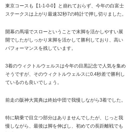
東京コースも【1-1-0-0】と崩れておらず、今年の白富士
ステークスは上がり最速32秒7の時計で押し切りました。
開幕の馬場でスローということで末脚を活かしやすい展
開でしたがしっかり末脚を活かして勝利しており、高い
パフォーマンスを残しています。
3着のウィクトルウェルスは今年の目黒記念で人気を集め
そうですが、そのウィクトルウェルスに0.4秒差で勝利し
ているのも良いでしょう。
前走の阪神大賞典は終始中団で我慢しながら3着でした。
特に騎乗で目立つ部分はありませんでしたが、じっと我
慢しながら、最後は脚を伸ばし、初めての長距離戦でも