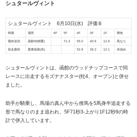
シュタールヴィント
シュタールヴィント 6月10日(水) 評価Ｂ
時期
場所
6F
5F
4F
3F
1F
脚色
最終追切
函館W(稍重)
71.3
56.0
40.6
12.9
馬なり
前走最終
栗東坂路(良)
52.9
38.2
12.1
末強め
シュタールヴィントは、函館のウッドチップコースで同
レースに出走するモズナナスター(牝4、オープン)と併せ
ました。
助手が騎乗し、馬場の真ん中から僚馬を5馬身半追走する
形で馬なりのまま追われ、5F71秒3-上がり1F12秒9の時
計で併入しています。