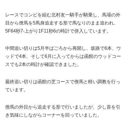
レースでコンビを組む北村友一騎手が騎乗し、馬場の外
目から僚馬を5馬身追走する形で馬なりのまま追われ、
5F64秒7-上がり1F11秒6の時計で併入しています。
中間追い切りは5月半ばごろから再開し、坂路で6本、ウ
ッドで4本、そして6月に入ってからは函館のウッドコー
スでも2本の時計が確認できました。
最終追い切りは函館の芝コースで僚馬と軽い調教を行っ
ています。
僚馬の外目から追走する形で行いましたが、少し首を引
き気味にしながらコーナーを回っていました。