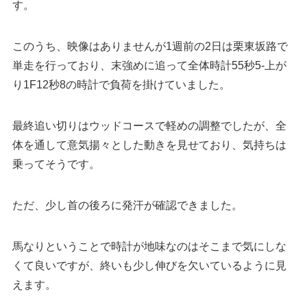
す。
このうち、映像はありませんが1週前の2日は栗東坂路で
単走を行っており、末強めに追って全体時計55秒5-上が
り1F12秒8の時計で負荷を掛けていました。
最終追い切りはウッドコースで軽めの調整でしたが、全
体を通して意気揚々とした動きを見せており、気持ちは
乗ってそうです。
ただ、少し首の後ろに発汗が確認できました。
馬なりということで時計が地味なのはそこまで気にしな
くて良いですが、終いも少し伸びを欠いているように見
えます。