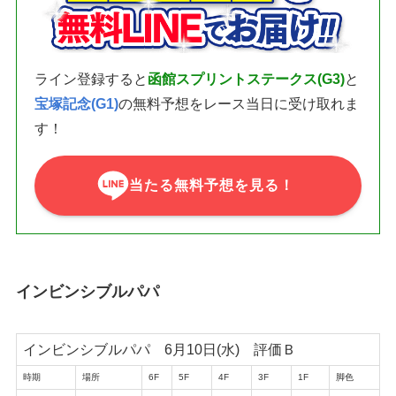
ライン登録すると
函館スプリントステークス(G3)
と
宝塚記念(G1)
の無料予想をレース当日に受け取れま
す！
当たる無料予想を見る！
インビンシブルパパ
インビンシブルパパ 6月10日(水) 評価Ｂ
時期
場所
6F
5F
4F
3F
1F
脚色