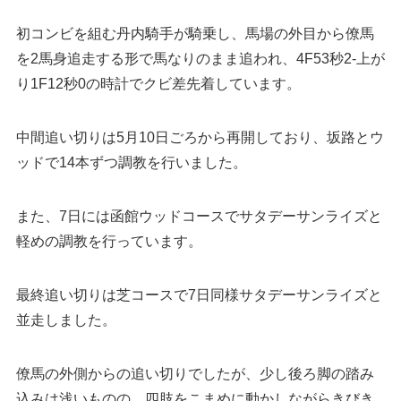
初コンビを組む丹内騎手が騎乗し、馬場の外目から僚馬
を2馬身追走する形で馬なりのまま追われ、4F53秒2-上が
り1F12秒0の時計でクビ差先着しています。
中間追い切りは5月10日ごろから再開しており、坂路とウ
ッドで14本ずつ調教を行いました。
また、7日には函館ウッドコースでサタデーサンライズと
軽めの調教を行っています。
最終追い切りは芝コースで7日同様サタデーサンライズと
並走しました。
僚馬の外側からの追い切りでしたが、少し後ろ脚の踏み
込みは浅いものの、四肢をこまめに動かしながらきびき