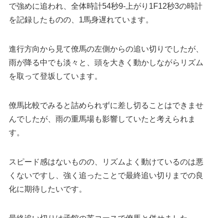
で強めに追われ、全体時計54秒9-上がり1F12秒3の時計
を記録したものの、1馬身遅れています。
進行方向から見て僚馬の左側からの追い切りでしたが、
雨が降る中でも淡々と、頭を大きく動かしながらリズム
を取って登坂しています。
僚馬比較でみると詰められずに差し切ることはできませ
んでしたが、雨の重馬場も影響していたと考えられま
す。
スピード感はないものの、リズムよく動けているのは悪
くないですし、強く追ったことで最終追い切りまでの良
化に期待したいです。