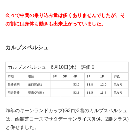
久々で中間の乗り込み量は多くありませんでしたが、そ
の割には身体も動きも出来上がっていました。
カルプスペルシュ
カルプスペルシュ 6月10日(水) 評価Ｂ
時期
場所
6F
5F
4F
3F
1F
脚色
最終追切
函館芝(良)
53.2
38.8
12.0
馬なり
前走最終
栗東CW(良)
53.8
38.5
11.4
馬なり
昨年のキーンランドカップ(G3)で3着のカルプスペルシュ
は、函館芝コースでサタデーサンライズ(牝4、2勝クラス)
と併せました。