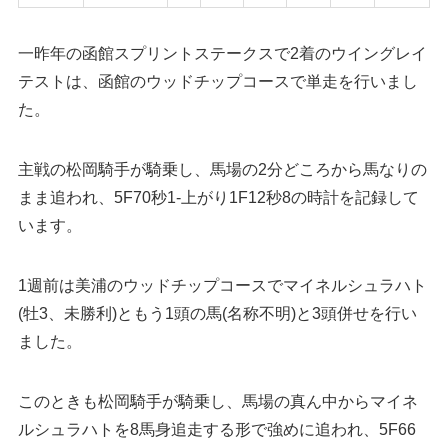
一昨年の函館スプリントステークスで2着のウイングレイ
テストは、函館のウッドチップコースで単走を行いまし
た。
主戦の松岡騎手が騎乗し、馬場の2分どころから馬なりの
まま追われ、5F70秒1-上がり1F12秒8の時計を記録して
います。
1週前は美浦のウッドチップコースでマイネルシュラハト
(牡3、未勝利)ともう1頭の馬(名称不明)と3頭併せを行い
ました。
このときも松岡騎手が騎乗し、馬場の真ん中からマイネ
ルシュラハトを8馬身追走する形で強めに追われ、5F66