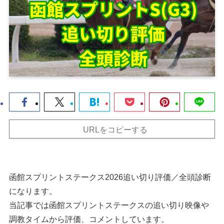
URLをコピーする
函館スプリントステークス2026追い切り評価／全頭診断
になります。
当記事では函館スプリントステークスの追い切り映像や
調教タイムから評価、コメントしています。