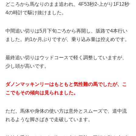
どころから馬なりのまま追われ、4F53秒2-上がり1F12秒
4の時計で駆け抜けました。
中間追い切りは5月下旬ごろから再開し、坂路で4本行い
ました。約1か月ぶりですが、乗り込み量は控えめです。
最終追い切りはウッドコースで軽く調整していますが、
少し頭が高いです。
ダノンマッキンリーはもともと気性難の馬でしたが、こ
こでもその傾向は見られました。
ただ、馬体や身体の使い方は意外とスムーズで、道中流
れるような脚さばきで走破しています。