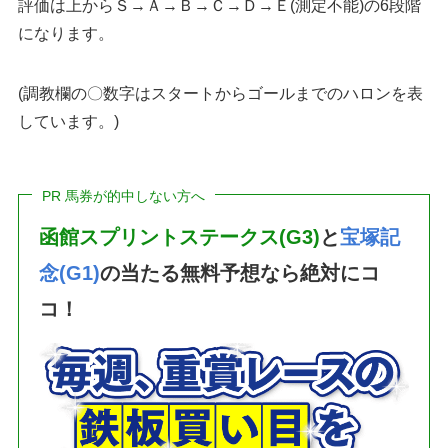
評価は上からＳ→Ａ→Ｂ→Ｃ→Ｄ→Ｅ(測定不能)の6段階
になります。
(調教欄の〇数字はスタートからゴールまでのハロンを表
しています。)
PR 馬券が的中しない方へ
函館スプリントステークス(G3)
と
宝塚記
念(G1)
の当たる無料予想なら絶対にコ
コ！