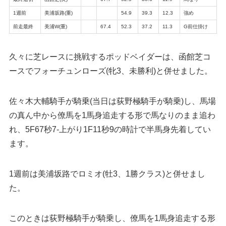
1週前
美浦坂路(重)
54.9
39.3
12.3
強め
前走最終
美浦W(重)
67.4
52.3
37.2
11.3
G前仕掛け
久々に芝レースに挑戦するポッドベイダーは、函館芝コ
ースでフォーチュンローズ(牝3、未勝利)と併せました。
佐々木大輔騎手が騎乗(当日は荻野極騎手が騎乗)し、馬場
の真ん中から僚馬を1馬身追走する形で馬なりのまま追わ
れ、5F67秒7-上がり1F11秒9の時計で半馬身先着してい
ます。
1週前は美浦坂路でロミオ(牡3、1勝クラス)と併せまし
た。
このときは荻野極騎手が騎乗し、僚馬を1馬身追走する形