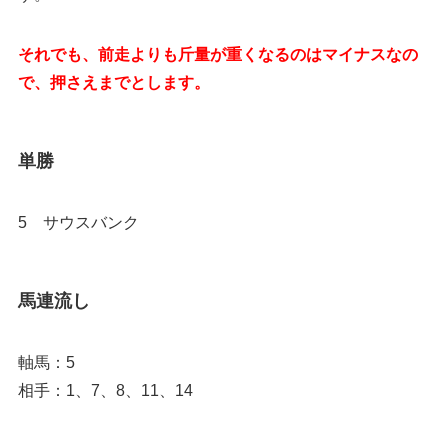
それでも、前走よりも斤量が重くなるのはマイナスなの
で、押さえまでとします。
単勝
5 サウスバンク
馬連流し
軸馬：5
相手：1、7、8、11、14