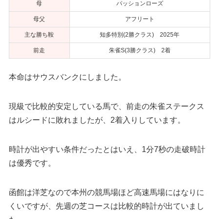
母
パッションローズ
母父
アフリート
主な勝ち鞍
知多特別(2勝クラス) 2025年
前走
朱雀S(3勝クラス) 2着
本命はサウスバンクにしました。
現級で比較的安定している馬で、前走の朱雀ステークス
はルシードに敗れましたが、2着入りしています。
時計が出やすい条件だったとはいえ、1分7秒の走破時計
は優秀です。
函館は洋芝なので本州の競馬場ほど高速馬場にはなりに
くいですが、先週の芝コースは比較的時計が出ていまし