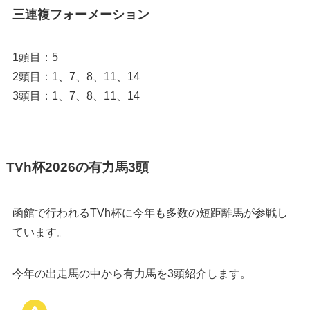
三連複フォーメーション
1頭目：5
2頭目：1、7、8、11、14
3頭目：1、7、8、11、14
TVh杯2026の有力馬3頭
函館で行われるTVh杯に今年も多数の短距離馬が参戦し
ています。
今年の出走馬の中から有力馬を3頭紹介します。