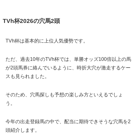
TVh杯2026の穴馬2頭
TVh杯は基本的に上位人気優勢です。
ただ、過去10年のTVh杯では、単勝オッズ100倍以上の馬
が2頭馬券に絡んでいるように、時折大穴が激走するケー
スも見られました。
そのため、穴馬探しも予想の楽しみ方といえるでしょ
う。
今年の出走登録馬の中で、配当に期待できそうな穴馬を2
頭紹介します。