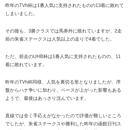
昨年のTVh杯は1番人気に支持されたものの13着に敗れて
しまいました。
その後も、3勝クラスでは馬券外に敗れていますが、2走
前の朱雀ステークスは人気以上の走りで4着でした。
ただ、前走のUHB杯は1番人気に支持されたものの、11
着に敗れています。
昨年のTVh杯同様、人気を裏切る形となりましたが、序
盤からハナ争いに加わり、ペースが上がった影響もある
ようで、最後はあっさり沈んでいます。
直線では全く手応えがなかったので評価が難しいところ
でしたが、朱雀ステークスや勝利した昨年の函館日刊ス