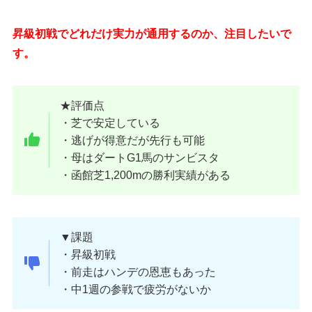
昇級初戦でどれだけ実力が通用するのか、注目したいで
す。
★評価点
・芝で安定している
・逃げが得意だが先行も可能
・母はダートG1馬のサンビスタ
・函館芝1,200mの勝利実績がある
▼課題
・昇級初戦
・前走はハンデの恩恵もあった
・中1週の参戦で疲労がないか