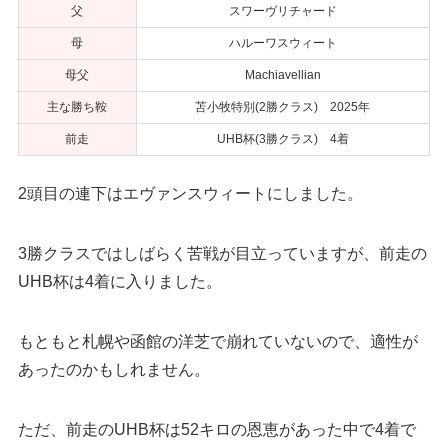
父
スワーヴリチャード
母
ハルーワスウィート
母父
Machiavellian
主な勝ち鞍
苫小牧特別(2勝クラス) 2025年
前走
UHB杯(3勝クラス) 4着
2頭目の連下はエヴァンスウィートにしました。
3勝クラスではしばらく苦戦が目立っていますが、前走の
UHB杯は4着に入りました。
もともと札幌や函館の洋芝で崩れていないので、適性が
あったのかもしれません。
ただ、前走のUHB杯は52キロの恩恵があった中で4着で