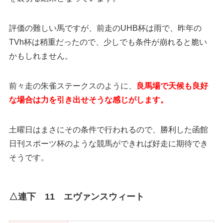
評価の難しい馬ですが、前走のUHB杯は雨で、昨年の
TVh杯は稍重だったので、少しでも条件が崩れると脆い
かもしれません。
前々走の朱雀ステークスのように、
良馬場で天候も良好
な場合は力を引き出せそうな感じがします。
土曜日はまさにその条件で行われるので、勝利した函館
日刊スポーツ杯のような競馬ができれば好走に期待でき
そうです。
△連下 11 エヴァンスウィート