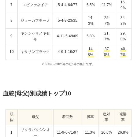
16.
7
エピファネイア
5-4-4-64/77
6.5%
11.7%
9%
14.
25.
34.
8
ジョーカプチーノ
5-4-3-23/35
3%
7%
3%
キンシャサノキセ
21.
29.
9
4-11-5-49/69
5.8%
キ
7%
0%
14.
37.
40.
10
キタサンブラック
4-6-1-16/27
8%
0%
7%
2021年～2025年の近5年の集計です。
血統(母父)別成績トップ10
順
連対
複勝
母父
着回数
勝率
位
率
率
サクラバクシンオ
1
11-9-6-71/97
11.3%
20.6%
26.8%
ー