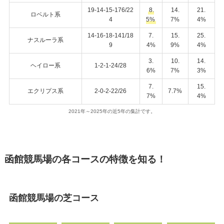
19-14-15-176/22
8.
14.
21.
ロベルト系
4
5%
7%
4%
14-16-18-141/18
7.
15.
25.
ナスルーラ系
9
4%
9%
4%
3.
10.
14.
ヘイロー系
1-2-1-24/28
6%
7%
3%
7.
15.
エクリプス系
2-0-2-22/26
7.7%
7%
4%
2021年～2025年の近5年の集計です。
函館競馬場の各コースの特徴を知る！
函館競馬場の芝コース