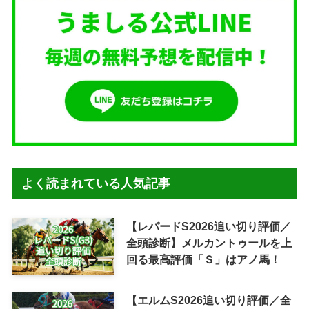
よく読まれている人気記事
【レパードS2026追い切り評価／
全頭診断】メルカントゥールを上
回る最高評価「Ｓ」はアノ馬！
【エルムS2026追い切り評価／全