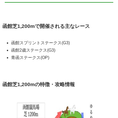
函館芝1,200mで開催される主なレース
函館スプリントステークス(G3)
函館2歳ステークス(G3)
青函ステークス(OP)
函館芝1,200mの特徴・攻略情報