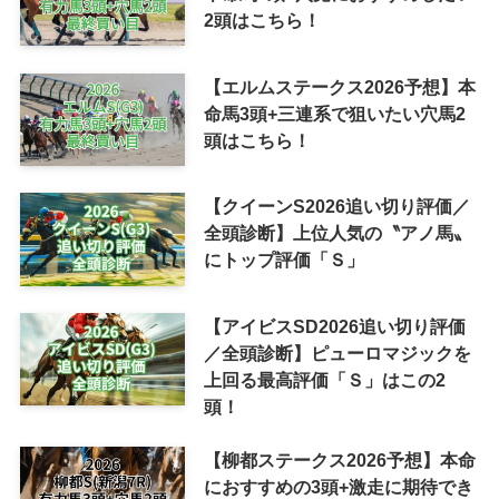
2頭はこちら！
【エルムステークス2026予想】本
命馬3頭+三連系で狙いたい穴馬2
頭はこちら！
【クイーンS2026追い切り評価／
全頭診断】上位人気の〝アノ馬〟
にトップ評価「Ｓ」
【アイビスSD2026追い切り評価
／全頭診断】ピューロマジックを
上回る最高評価「Ｓ」はこの2
頭！
【柳都ステークス2026予想】本命
におすすめの3頭+激走に期待でき