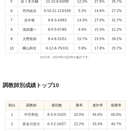
5
佐々木大輔
12-15-8-63/98
12.2%
27.6%
35.7%
6
丹内祐次
9-16-21-123/169
5.3%
14.8%
27.2%
7
浜中俊
9-8-3-43/63
14.3%
27.0%
31.7%
8
池添謙一
8-5-5-67/85
9.4%
15.3%
21.2%
9
大野拓弥
8-4-8-31/51
15.7%
23.5%
39.2%
10
横山和生
6-12-8-75/101
5.9%
17.8%
25.7%
2021年～2025年の近5年の集計です。
調教師別成績トップ10
順位
調教師
着回数
勝率
連対率
複勝率
1
中竹和也
8-3-4-10/25
32.0%
44.0%
60.0%
2
長谷川浩大
6-3-2-16/27
22.2%
33.3%
40.7%