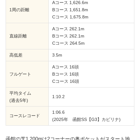
Aコース 1,626.6m
1周の距離
Bコース 1,651.8m
Cコース 1,675.8m
Aコース 262.1m
直線距離
Bコース 262.1m
Cコース 264.5m
高低差
3.5m
Aコース 16頭
フルゲート
Bコース 16頭
Cコース 16頭
平均タイム
1:10.2
(過去5年)
1:06.6
コースレコード
(2025年 函館SS【G3】カピリナ)
函館の芝1,200mは2コーナーの奥ポケットがスタート地