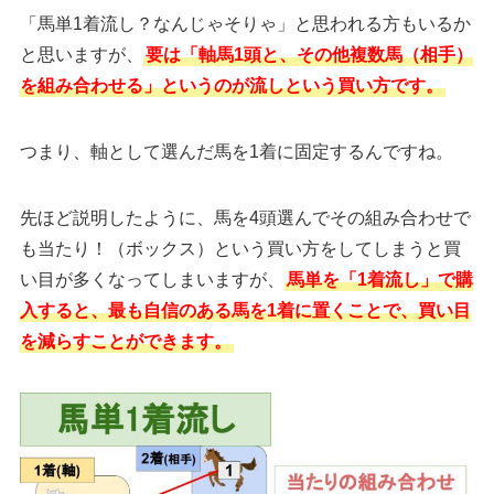
「馬単1着流し？なんじゃそりゃ」と思われる方もいるか
と思いますが、
要は
「軸馬1頭と、その他複数馬（相手）
を組み合わせる」というのが流しという買い方です
。
つまり、軸として選んだ馬を1着に固定するんですね。
先ほど説明したように、
馬を4頭選んでその組み合わせで
も当たり！（ボックス）という買い方をしてしまうと買
い目が多くなってしまいますが、
馬単を「1着流し」で購
入すると、最も自信のある馬を1着に置くことで、買い目
を減らすことができます。