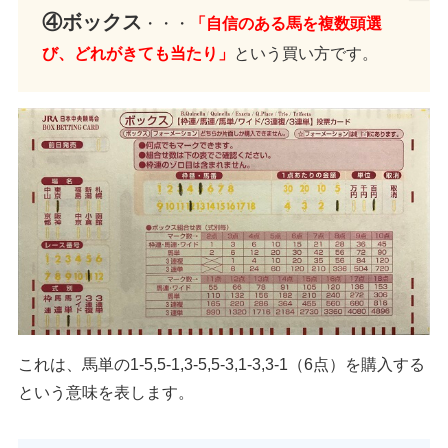
④ボックス
・・・
「自信のある馬を複数頭選
び、どれがきても当たり」
という買い方です。
これは、馬単の1-5,5-1,3-5,5-3,1-3,3-1（6点）を購入する
という意味を表します。