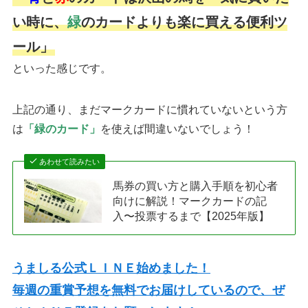
い時に、
緑
のカードよりも楽に買える便利ツ
ール」
といった感じです。
上記の通り、まだマークカードに慣れていないという方
は
「緑のカード」
を使えば間違いないでしょう！
あわせて読みたい
馬券の買い方と購入手順を初心者
向けに解説！マークカードの記
入〜投票するまで【2025年版】
うましる公式ＬＩＮＥ始めました！
毎週の重賞予想を無料でお届けしているので、ぜ