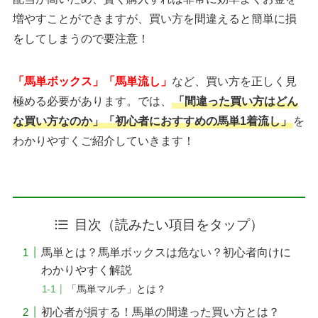
増やすことができますが、買い方を間違えると簡単に損
をしてしまうので要注意！
「馬単ボックス」「馬単流し」
など、買い方を正しく見
極める必要があります。では、
「間違った買い方はどん
な買い方なのか」「初心者におすすめの馬単1着流し」
を
わかりやすくご紹介していきます！
目次（読みたい項目をタップ）
馬単とは？馬単ボックスは危ない？初心者向けに
わかりやすく解説
「馬単マルチ」とは？
初心者が損する！馬単の間違った買い方とは？