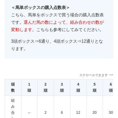
＜馬単ボックスの購入点数表＞
こちら、馬単をボックスで買う場合の購入点数表
です。
選んだ馬の数によって、組み合わせの数が
変動します
。こちらも参考にしてみてください。
3頭ボックス⇒6通り、4頭ボックス⇒12通りとな
ります。
スクロールできます
頭
1
2
3
4
5
6
数
頭
頭
頭
頭
頭
頭
組
み
合
–
2
6
12
20
30