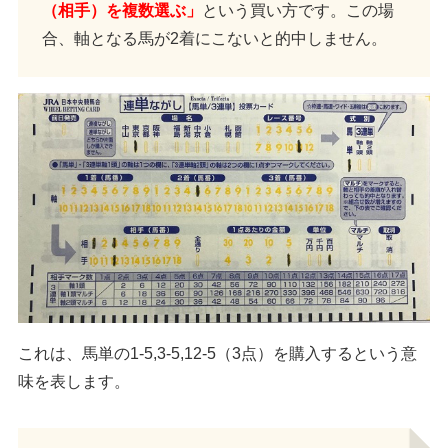
（相手）を複数選ぶ」
という買い方です。この場
合、軸となる馬が2着にこないと的中しません。
これは、馬単の1-5,3-5,12-5（3点）を購入するという意
味を表します。