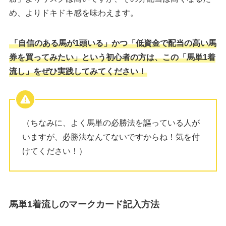
め、よりドキドキ感を味わえます。
「自信のある馬が1頭いる」かつ「低資金で配当の高い馬
券を買ってみたい」という初心者の方は、この「馬単1着
流し」をぜひ実践してみてください！
（ちなみに、よく馬単の必勝法を謳っている人が
いますが、必勝法なんてないですからね！気を付
けてください！）
馬単1着流しのマークカード記入方法