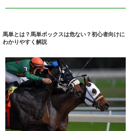
馬単とは？馬単ボックスは危ない？初心者向けに
わかりやすく解説