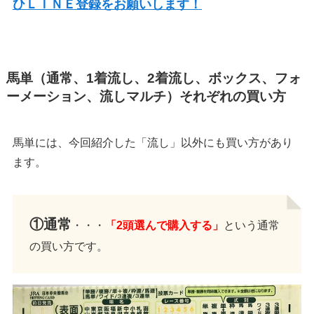
ひＬＩＮＥ登録をお願いします！
馬単（通常、1着流し、2着流し、ボックス、フォ
ーメーション、流しマルチ）それぞれの買い方
馬単には、今回紹介した「流し」以外にも買い方があり
ます。
①通常
・・・
「2頭選んで購入する」
という通常
の買い方です。