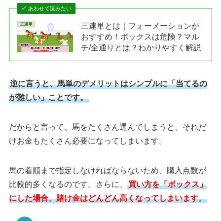
あわせて読みたい
三連単とは｜フォーメーションが
おすすめ！ボックスは危険？マル
チ/全通りとは？わかりやすく解説
逆に言うと、馬単のデメリットはシンプルに「当てるの
が難しい」ことです。
だからと言って、馬をたくさん選んでしまうと、それだ
けお金もたくさん必要になってしまいます。
馬の着順まで指定しなければならないため、購入点数が
比較的多くなるのです。さらに、
買い方を「ボックス」
にした場合、賭け金はどんどん高くなってしまいます
。