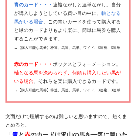
青のカード・・・
連複ながしと連単ながし。自分
が購入しようとしている買い目の中に、
軸となる
馬がいる場合
、この青いカードを使って購入する
と緑のカードよりもより楽に、簡単に馬券を購入
することができます。
→【購入可能な馬券】枠連、馬連、馬単、ワイド、3連複、3連単
赤のカード・・・
ボックスとフォーメーション。
軸となる馬を決められず、何頭も購入したい馬が
いる場合
、それらを楽に購入できるカードです。
→【購入可能な馬券】枠連、馬連、馬単、ワイド、3連複、3連単
文面だけで理解するのは難しいと思いますので、短くま
とめると、
「
青
と
赤
のカードは沢山の馬を一気に買いた