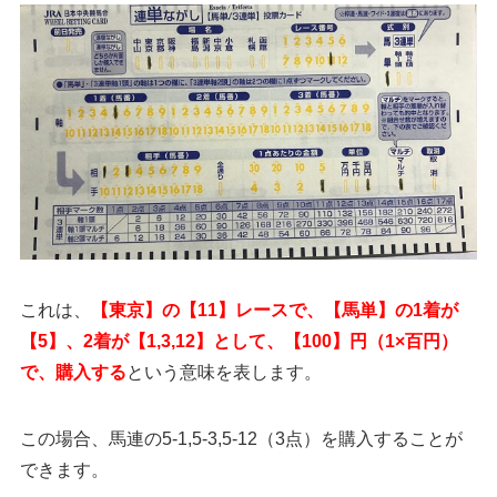
これは、
【東京】
の
【11】
レースで、
【馬単】
の1着が
【5】
、2着が
【1,3,12】
として、
【100】
円（1×百円）
で、購入する
という意味を表します。
この場合、
馬連の5-1,5-3,5-12（3点）
を購入することが
できます。