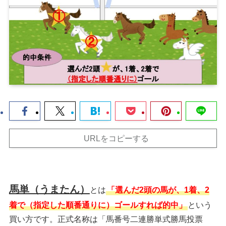
URLをコピーする
馬単（うまたん）
とは
「選んだ2頭の馬が、1着、2
着で（指定した順番通りに）ゴールすれば的中」
という
買い方です。
正式名称は「馬番号二連勝単式勝馬投票