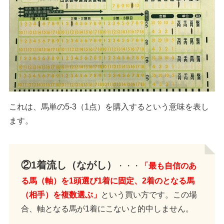
これは、馬単の5-3（1点）を購入するという意味を表し
ます。
②1着流し（ながし）
・・・
「最も自信のあ
る馬（軸）を1頭選び1着に固定、2着のとなる馬
（相手）を複数選ぶ」
という買い方です。この場
合、軸となる馬が1着にこないと的中しません。