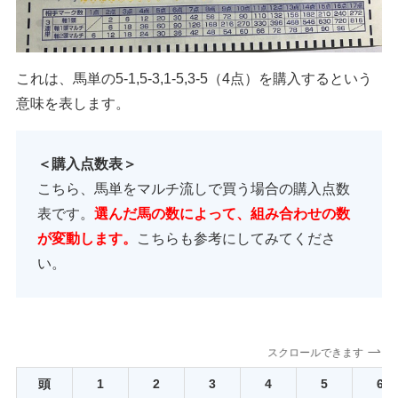
これは、馬単の5-1,5-3,1-5,3-5（4点）を購入するという
意味を表します。
＜購入点数表＞
こちら、馬単をマルチ流しで買う場合の購入点数
表です。
選んだ馬の数によって、組み合わせの数
が変動します。
こちらも参考にしてみてくださ
い。
スクロールできます
頭
1
2
3
4
5
6