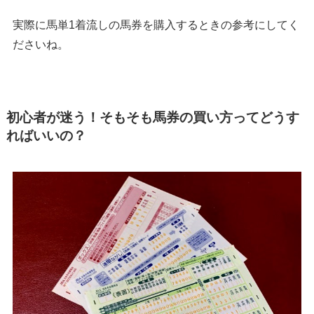
実際に馬単1着流しの馬券を購入するときの参考にしてく
ださいね。
初心者が迷う！そもそも馬券の買い方ってどうす
ればいいの？