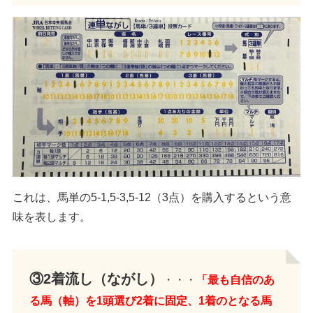
これは、馬単の5-1,5-3,5-12（3点）を購入するという意
味を表します。
③2着流し（ながし）
・・・
「最も自信のあ
る馬（軸）を1頭選び2着に固定、1着のとなる馬