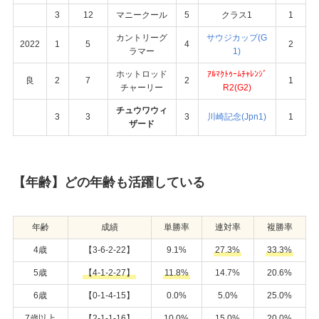
3
12
マニークール
5
クラス1
1
カントリーグ
サウジカップ(G
2022
1
5
4
2
ラマー
1)
ホットロッド
ｱﾙﾏｸﾄｩｰﾑﾁｬﾚﾝｼﾞ
良
2
7
2
1
チャーリー
R2(G2)
チュウワウィ
3
3
3
川崎記念(Jpn1)
1
ザード
【年齢】どの年齢も活躍している
年齢
成績
単勝率
連対率
複勝率
4歳
【3-6-2-22】
9.1%
27.3%
33.3%
5歳
【4-1-2-27】
11.8%
14.7%
20.6%
6歳
【0-1-4-15】
0.0%
5.0%
25.0%
7歳以上
【2-1-1-16】
10.0%
15.0%
20.0%