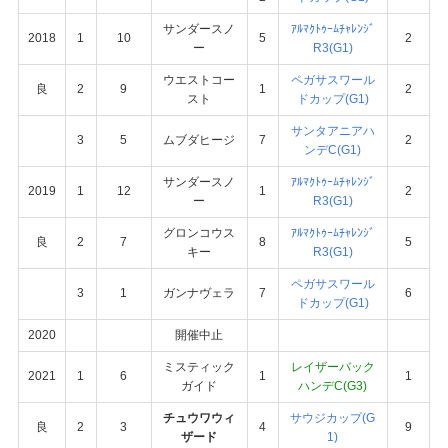
サンダースノ
ｱﾙﾏｸﾄｩｰﾑﾁｬﾚﾝｼﾞ
2018
1
10
5
2
ー
R3(G1)
ウエストコー
ペガサスワール
良
2
9
1
2
スト
ドカップ(G1)
サンタアニアハ
3
5
ムブダヒージ
7
2
ンデC(G1)
サンダースノ
ｱﾙﾏｸﾄｩｰﾑﾁｬﾚﾝｼﾞ
2019
1
12
1
2
ー
R3(G1)
グロンコウス
ｱﾙﾏｸﾄｩｰﾑﾁｬﾚﾝｼﾞ
良
2
7
8
5
キー
R3(G1)
ペガサスワール
3
1
ガンナヴェラ
7
6
ドカップ(G1)
2020
開催中止
ミスティック
レイザーバック
2021
1
6
1
1
ガイド
ハンデC(G3)
チュウワウィ
サウジカップ(G
良
2
3
4
9
ザード
1)