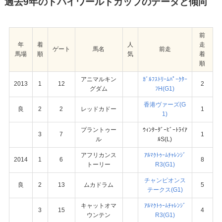
過去9年のドバイワールドカップのデータと傾向
前
年
着
人
走
ゲート
馬名
前走
馬場
順
気
着
順
アニマルキン
ｶﾞﾙﾌｽﾄﾘｰﾑﾊﾟｰｸﾀｰ
2013
1
12
2
グダム
ﾌH(G1)
香港ヴァーズ(G
良
2
2
レッドカドー
1
1)
プラントゥー
ｳｨﾝﾀｰﾀﾞｰﾋﾞｰﾄﾗｲｱ
3
7
1
ル
ﾙS(L)
アフリカンス
ｱﾙﾏｸﾄｩｰﾑﾁｬﾚﾝｼﾞ
2014
1
6
8
トーリー
R3(G1)
チャンピオンス
良
2
13
ムカドラム
5
テークス(G1)
キャットオマ
ｱﾙﾏｸﾄｩｰﾑﾁｬﾚﾝｼﾞ
3
15
4
ウンテン
R3(G1)