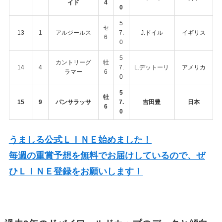
イド
4
0
5
セ
13
1
アルジールス
7.
J.ドイル
イギリス
6
0
5
カントリーグ
牡
14
4
7.
L.デットーリ
アメリカ
ラマー
6
0
5
牡
15
9
パンサラッサ
7.
吉田豊
日本
6
0
うましる公式ＬＩＮＥ始めました！
毎週の重賞予想を無料でお届けしているので、ぜ
ひＬＩＮＥ登録をお願いします！