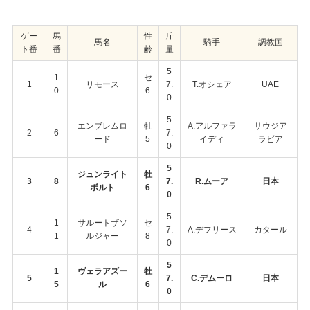
ゲー
馬
性
斤
馬名
騎手
調教国
ト番
番
齢
量
5
1
セ
1
リモース
7.
T.オシェア
UAE
0
6
0
5
エンブレムロ
牡
A.アルファラ
サウジア
2
6
7.
ード
5
イディ
ラビア
0
5
ジュンライト
牡
3
8
7.
R.ムーア
日本
ボルト
6
0
5
1
サルートザソ
セ
4
7.
A.デフリース
カタール
1
ルジャー
8
0
5
1
ヴェラアズー
牡
5
7.
C.デムーロ
日本
5
ル
6
0