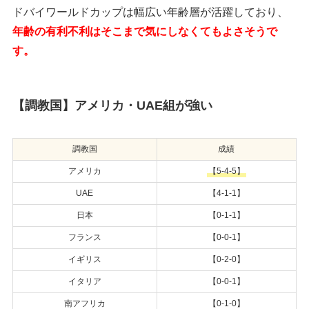
ドバイワールドカップは幅広い年齢層が活躍しており、
年齢の有利不利はそこまで気にしなくてもよさそうで
す。
【調教国】アメリカ・UAE組が強い
調教国
成績
アメリカ
【5-4-5】
UAE
【4-1-1】
日本
【0-1-1】
フランス
【0-0-1】
イギリス
【0-2-0】
イタリア
【0-0-1】
南アフリカ
【0-1-0】