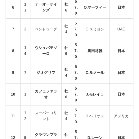
5
1
テーオーケイ
牡
6
7.
O.マーフィー
日本
3
ンズ
6
0
5
牡
7
2
ベンドゥーグ
7.
C.スミヨン
UAE
4
0
5
1
ウシュバテソ
牡
8
7.
川田将雅
日本
4
ーロ
6
0
5
牡
9
7
ジオグリフ
7.
C.ルメール
日本
4
0
5
カフェファラ
牡
10
3
7.
J.モレイラ
日本
オ
6
0
5
1
スーパーコリ
牡
11
7.
H.ベリオス
アメリカ
2
ント
4
0
5
クラウンプラ
牡
12
5
7.
D.レーン
日本