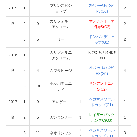
プリンスビシ
ｱﾙﾏｸﾄｩｰﾑﾁｬﾚﾝｼﾞ
2015
1
1
2
ョップ
R3(G1)
カリフォルニ
サンアントニオ
良
2
9
2
アクローム
招待S(G2)
ドンハンデキャ
3
5
リー
2
ップ(G1)
カリフォルニ
ﾄﾗﾝｽｶﾞﾙﾌｴﾚｸﾄﾛﾒｶ
2016
1
11
1
アクローム
ﾆｶﾙT
ｱﾙﾏｸﾄｩｰﾑﾁｬﾚﾝｼﾞ
良
2
4
ムブタヒージ
4
R3(G1)
ホッパチュニ
サンアントニオ
3
10
1
ティ
S(G2)
ペガサスワール
2017
1
9
アロゲート
1
1
ドカップ(G1)
レイザーバック
良
2
5
ガンランナー
3
1
ハンデC(G3)
1
ペガサスワール
3
11
ネオリシック
3
2
ドカップ(G1)