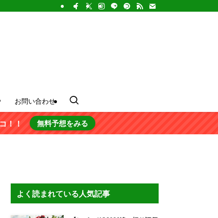
お問い合わせ
ココ！！
無料予想をみる
よく読まれている人気記事