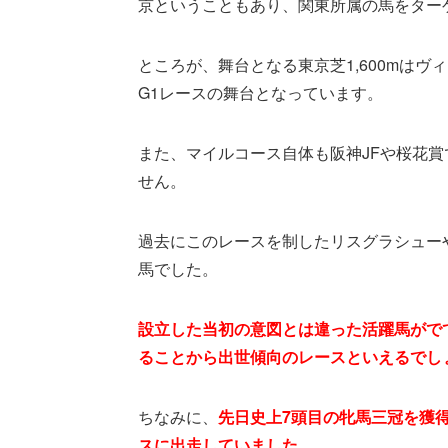
京ということもあり、関東所属の馬をター
ところが、舞台となる東京芝1,600mは
G1レースの舞台となっています。
また、マイルコース自体も阪神JFや桜花
せん。
過去にこのレースを制したリスグラシュー
馬でした。
設立した当初の意図とは違った活躍馬がで
ることから出世傾向のレースといえるでし
ちなみに、
先日史上7頭目の牝馬三冠を獲
スに出走していました。