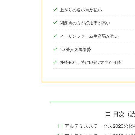
上がりの速い馬が強い
関西馬の方が好走率が高い
ノーザンファーム生産馬が強い
1.2番人気馬優勢
外枠有利、特に8枠は大当たり枠
目次（
アルテミスステークス2023の概