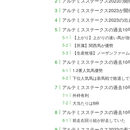
アルテミスステークス2023の開
アルテミスステークス2023が開
アルテミスステークス2023の出
アルテミスステークスの過去10
【上がり】上がりの速い馬が強
【所属】関西馬が優勢
【生産牧場】ノーザンファーム
アルテミスステークスの過去10
1.2番人気馬優勢
下位人気馬は新馬戦で敗退して
アルテミスステークスの過去10
外枠有利
大当たりは8枠
アルテミスステークスの過去10
前走右回り組が好走していた
アルテミスステークス2023の有