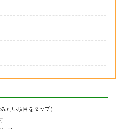
読みたい項目をタップ）
要