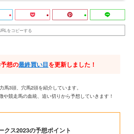
URLをコピーする
3予想の
最終買い目
を更新しました！
有力馬3頭、穴馬2頭を紹介しています。
特徴や競走馬の血統、追い切りから予想していきます！
ークス2023の予想ポイント