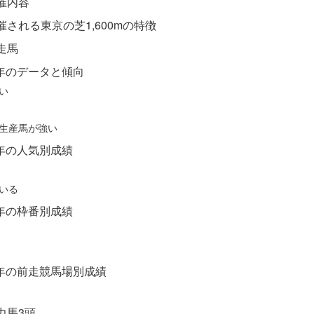
催内容
催される東京の芝1,600mの特徴
走馬
年のデータと傾向
い
生産馬が強い
年の人気別成績
いる
年の枠番別成績
年の前走競馬場別成績
力馬3頭