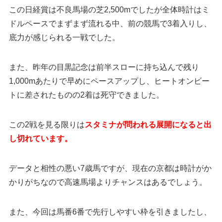
この日経賞は不良馬場の芝2,500mでしたが全体時計はミ
ドルペースでまずまず流れる中、前の競馬で3着入りし、
底力が感じられる一戦でした。
また、昨年の目黒記念は前半スローに持ち込んで残り
1,000mあたりで早めにペースアップし、ヒートオンビー
トに差されたものの2着は死守できました。
この2戦を見る限りは
スタミナが問われる展開になると出
し切れています。
データと相性の悪い7歳馬ですが、現在の京都は時計がか
かりがちなので高速馬場よりチャンスはあるでしょう。
また、今回は馬番6番で先行しやすい枠を引きましたし、