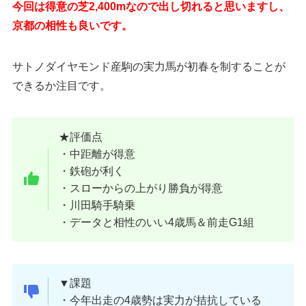
今回は得意の芝2,400mなので出し切れると思いますし、
京都の相性も良いです。
サトノダイヤモンド産駒の実力馬が初春を制することが
できるか注目です。
★評価点
・中距離が得意
・鉄砲が利く
・スローからの上がり勝負が得意
・川田騎手騎乗
・データと相性のいい4歳馬＆前走G1組
▼課題
・今年出走の4歳勢は実力が拮抗している