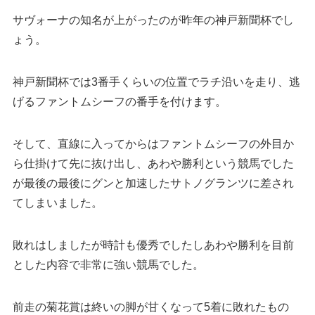
サヴォーナの知名が上がったのが昨年の神戸新聞杯でし
ょう。
神戸新聞杯では3番手くらいの位置でラチ沿いを走り、逃
げるファントムシーフの番手を付けます。
そして、直線に入ってからはファントムシーフの外目か
ら仕掛けて先に抜け出し、あわや勝利という競馬でした
が最後の最後にグンと加速したサトノグランツに差され
てしまいました。
敗れはしましたが時計も優秀でしたしあわや勝利を目前
とした内容で非常に強い競馬でした。
前走の菊花賞は終いの脚が甘くなって5着に敗れたもの