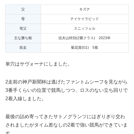
父
キズナ
母
テイケイラピッド
母父
スニッツェル
主な勝ち鞍
信夫山特別(2勝クラス) 2023年
前走
菊花賞(G1) 5着
単穴はサヴォーナにしました。
2走前の神戸新聞杯は逃げたファントムシーフを見ながら
3番手くらいの位置で競馬しつつ、ロスのない立ち回りで
2着入線しました。
最後の詰め寄ってきたサトノグランツにはぎりぎり交わ
されましたがタイム差なしの2着で強い競馬ができていま
す。