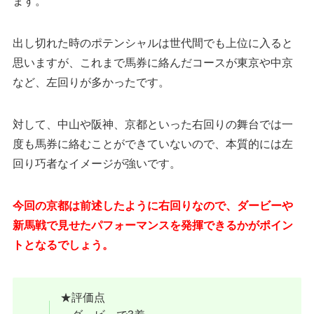
ます。
出し切れた時のポテンシャルは世代間でも上位に入ると
思いますが、これまで馬券に絡んだコースが東京や中京
など、左回りが多かったです。
対して、中山や阪神、京都といった右回りの舞台では一
度も馬券に絡むことができていないので、本質的には左
回り巧者なイメージが強いです。
今回の京都は前述したように右回りなので、ダービーや
新馬戦で見せたパフォーマンスを発揮できるかがポイン
トとなるでしょう。
★評価点