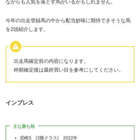
ながらも人気を落とす馬がいるかもしれません。
今年の出走登録馬の中から配当妙味に期待できそうな馬
を2頭紹介します。
出走馬確定前の内容になります。
枠順確定後は最終買い目を参考にしてください。
インプレス
主な勝ち鞍
尼崎S (3勝クラス) 2022年