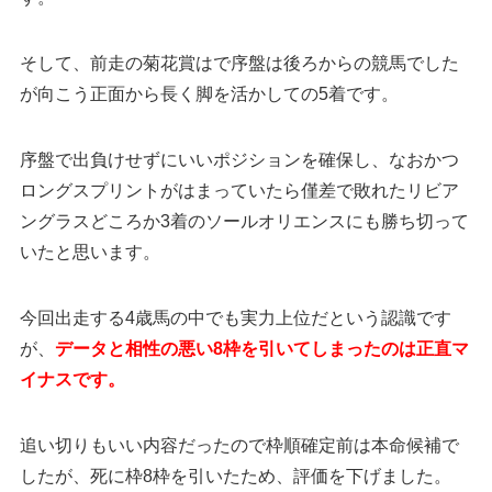
そして、前走の菊花賞はで序盤は後ろからの競馬でした
が向こう正面から長く脚を活かしての5着です。
序盤で出負けせずにいいポジションを確保し、なおかつ
ロングスプリントがはまっていたら僅差で敗れたリビア
ングラスどころか3着のソールオリエンスにも勝ち切って
いたと思います。
今回出走する4歳馬の中でも実力上位だという認識です
が、
データと相性の悪い8枠を引いてしまったのは正直マ
イナスです。
追い切りもいい内容だったので枠順確定前は本命候補で
したが、死に枠8枠を引いたため、評価を下げました。