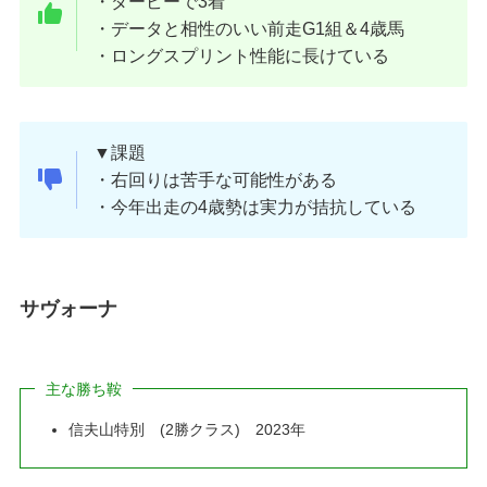
・ダービーで3着
・データと相性のいい前走G1組＆4歳馬
・ロングスプリント性能に長けている
▼課題
・右回りは苦手な可能性がある
・今年出走の4歳勢は実力が拮抗している
サヴォーナ
主な勝ち鞍
信夫山特別 (2勝クラス) 2023年