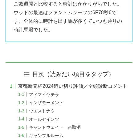
こ数週間と比較すると時計はかかりがちでした。
ウッドの最速はファントムシーフの6F78秒6で
す。全体的に時計を出す馬が多くていつも通りの
時計馬場でした。
目次（読みたい項目をタップ）
京都新聞杯2024追い切り評価／全頭診断コメント
アドマイヤテラ
インザモーメント
ウエストナウ
オールセインツ
キャントウェイト ※取消
ギャンブルルーム