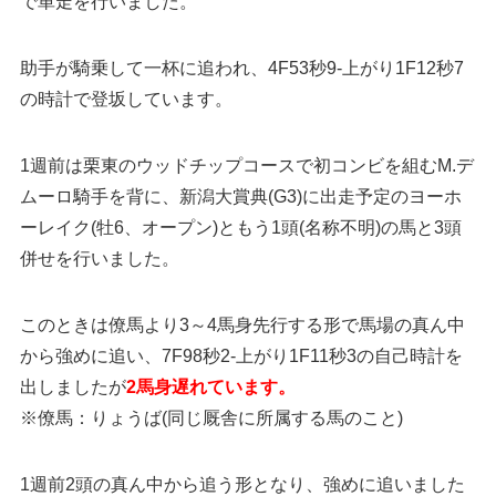
で単走を行いました。
助手が騎乗して一杯に追われ、4F53秒9-上がり1F12秒7
の時計で登坂しています。
1週前は栗東のウッドチップコースで初コンビを組むM.デ
ムーロ騎手を背に、新潟大賞典(G3)に出走予定のヨーホ
ーレイク(牡6、オープン)ともう1頭(名称不明)の馬と3頭
併せを行いました。
このときは僚馬より3～4馬身先行する形で馬場の真ん中
から強めに追い、7F98秒2-上がり1F11秒3の自己時計を
出しましたが
2馬身遅れています。
※僚馬：りょうば(同じ厩舎に所属する馬のこと)
1週前2頭の真ん中から追う形となり、強めに追いました