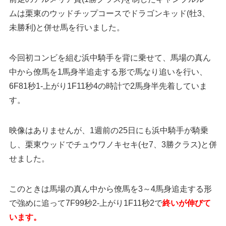
ムは栗東のウッドチップコースでドラゴンキッド(牡3、
未勝利)と併せ馬を行いました。
今回初コンビを組む浜中騎手を背に乗せて、馬場の真ん
中から僚馬を1馬身半追走する形で馬なり追いを行い、
6F81秒1-上がり1F11秒4の時計で2馬身半先着していま
す。
映像はありませんが、1週前の25日にも浜中騎手が騎乗
し、栗東ウッドでチュウワノキセキ(セ7、3勝クラス)と併
せました。
このときは馬場の真ん中から僚馬を3～4馬身追走する形
で強めに追って7F99秒2-上がり1F11秒2で
終いが伸びて
います。