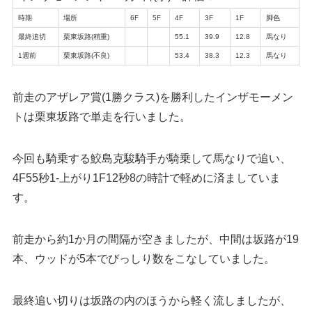
時期
場所
6F
5F
4F
3F
1F
脚色
最終追切
栗東坂路(稍重)
55.1
39.9
12.8
馬なり
1週前
栗東坂路(不良)
53.4
38.3
12.3
馬なり
前走のアザレア賞(1勝クラス)を勝利したインザモーメン
トは栗東坂路で単走を行いました。
今回も騎乗する鮫島克駿騎手が騎乗して馬なりで追い、
4F55秒1-上がり1F12秒8の時計で軽めに済ましていま
す。
前走から約1か月の間隔が空きましたが、中間は坂路が19
本、ウッドが5本でびっしり数をこなしていました。
最終追い切りは坂路の内のほうから軽く流しましたが、