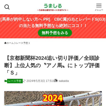
メニュー
[馬券が的中しない方へ PR] CBC賞(G3)とレパードS(G3)
の当たる無料予想なら絶対にココ！！
無料予想をみる
ホーム
レース予想
【京都新聞杯2024追い切り評価／全頭診
断】上位人気の〝アノ馬〟にトップ評価
「Ｓ」
2024年5月3日 17:51
sakaida
レース予想