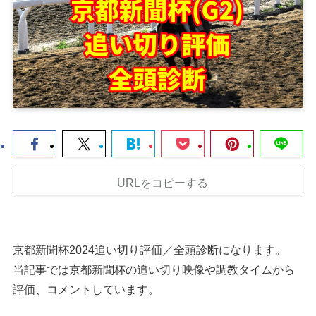
URLをコピーする
京都新聞杯2024追い切り評価／全頭診断になります。
当記事では京都新聞杯の追い切り映像や調教タイムから
評価、コメントしています。