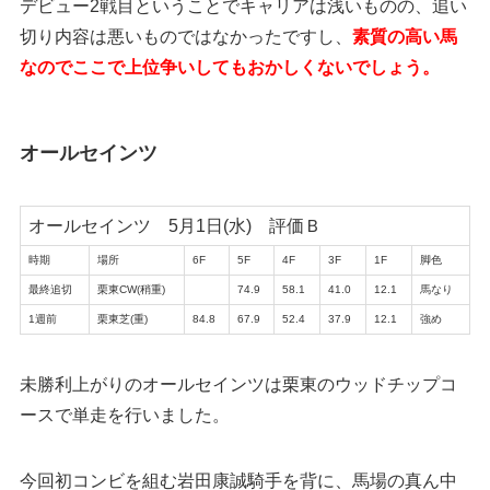
デビュー2戦目ということでキャリアは浅いものの、追い
切り内容は悪いものではなかったですし、
素質の高い馬
なのでここで上位争いしてもおかしくないでしょう。
オールセインツ
オールセインツ 5月1日(水) 評価Ｂ
時期
場所
6F
5F
4F
3F
1F
脚色
最終追切
栗東CW(稍重)
74.9
58.1
41.0
12.1
馬なり
1週前
栗東芝(重)
84.8
67.9
52.4
37.9
12.1
強め
未勝利上がりのオールセインツは栗東のウッドチップコ
ースで単走を行いました。
今回初コンビを組む岩田康誠騎手を背に、馬場の真ん中