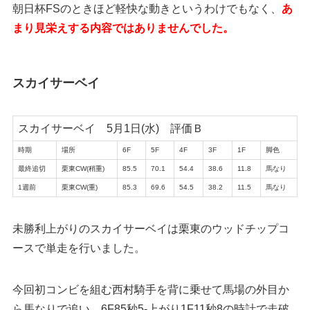
朝日杯FSのときほど軽快な動きというわけでもなく、
あ
まり見栄えする内容ではありませんでした。
スカイサーベイ
スカイサーベイ 5月1日(水) 評価Ｂ
時期
場所
6F
5F
4F
3F
1F
脚色
最終追切
栗東CW(稍重)
85.5
70.1
54.4
38.6
11.8
馬なり
1週前
栗東CW(重)
85.3
69.6
54.5
38.2
11.5
馬なり
未勝利上がりのスカイサーベイは栗東のウッドチップコ
ースで単走を行いました。
今回初コンビを組む西村騎手を背に乗せて馬場の外目か
ら馬なりで追い、6F85秒5-上がり1F11秒8の時計で走破