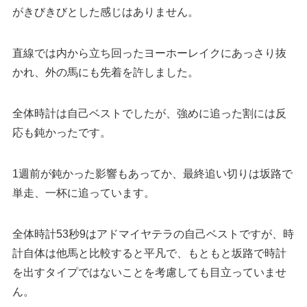
がきびきびとした感じはありません。
直線では内から立ち回ったヨーホーレイクにあっさり抜
かれ、外の馬にも先着を許しました。
全体時計は自己ベストでしたが、強めに追った割には反
応も鈍かったです。
1週前が鈍かった影響もあってか、最終追い切りは坂路で
単走、一杯に追っています。
全体時計53秒9はアドマイヤテラの自己ベストですが、時
計自体は他馬と比較すると平凡で、もともと坂路で時計
を出すタイプではないことを考慮しても目立っていませ
ん。