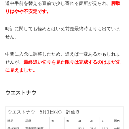
道中手前を替える直前で少し寄れる箇所が見られ、
脚取
りはやや不安定です。
時計に関しても軽めとはいえ前走最終時よりも出ていま
せん。
中間に入念に調整したため、追えば一変あるかもしれま
せんが、
最終追い切りを見た限りは完成するのはまだ先
に見えました。
ウエストナウ
ウエストナウ 5月1日(水) 評価Ｂ
時期
場所
6F
5F
4F
3F
1F
脚色
最終追切
栗東坂路(稍重)
53.4
38.9
12.3
一杯