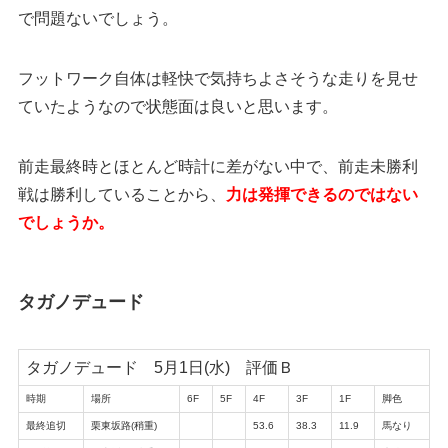
で問題ないでしょう。
フットワーク自体は軽快で気持ちよさそうな走りを見せ
ていたようなので状態面は良いと思います。
前走最終時とほとんど時計に差がない中で、前走未勝利
戦は勝利していることから、
力は発揮できるのではない
でしょうか。
タガノデュード
タガノデュード 5月1日(水) 評価Ｂ
時期
場所
6F
5F
4F
3F
1F
脚色
最終追切
栗東坂路(稍重)
53.6
38.3
11.9
馬なり