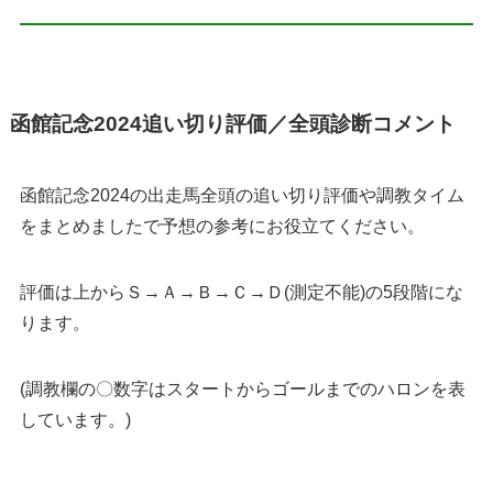
函館記念2024追い切り評価／全頭診断コメント
函館記念2024の出走馬全頭の追い切り評価や調教タイム
をまとめましたで予想の参考にお役立てください。
評価は上からＳ→Ａ→Ｂ→Ｃ→Ｄ(測定不能)の5段階にな
ります。
(調教欄の〇数字はスタートからゴールまでのハロンを表
しています。)