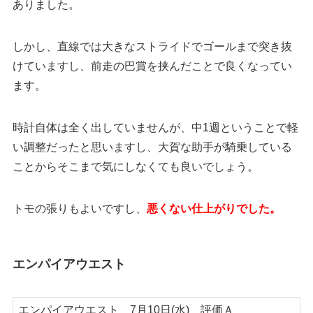
ありました。
しかし、直線では大きなストライドでゴールまで突き抜
けていますし、前走の巴賞を挟んだことで良くなってい
ます。
時計自体は全く出していませんが、中1週ということで軽
い調整だったと思いますし、大賀な助手が騎乗している
ことからそこまで気にしなくても良いでしょう。
トモの張りもよいですし、
悪くない仕上がりでした。
エンパイアウエスト
エンパイアウエスト 7月10日(水) 評価Ａ