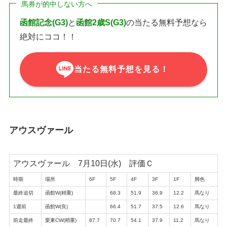
馬券が的中しない方へ
函館記念(G3)
と
函館2歳S(G3)
の当たる無料予想なら
絶対にココ！！
当たる無料予想を見る！
アウスヴァール
アウスヴァール 7月10日(水) 評価Ｃ
時期
場所
6F
5F
4F
3F
1F
脚色
最終追切
函館W(稍重)
68.3
51.9
36.9
12.2
馬なり
1週前
函館W(良)
66.4
51.7
37.5
12.6
馬なり
前走最終
栗東CW(稍重)
87.7
70.7
54.1
37.9
11.2
馬なり