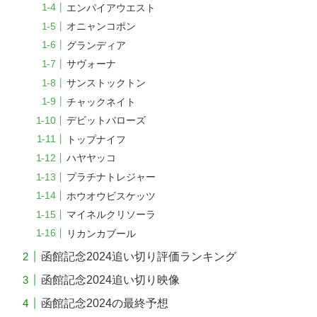
エンパイアウエスト
オニャンコポン
グランディア
サヴォーナ
サンストックトン
チャックネイト
デビットバローズ
トップナイフ
ハヤヤッコ
プラチナトレジャー
ホウオウビスケッツ
マイネルクリソーラ
リカンカブール
函館記念2024追い切り評価ランキング
函館記念2024追い切り映像
函館記念2024の最終予想