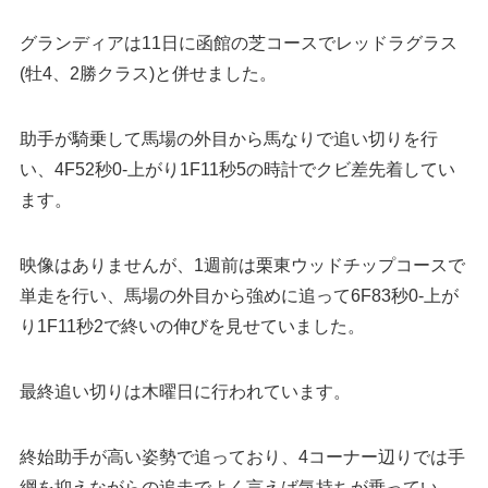
グランディアは11日に函館の芝コースでレッドラグラス
(牡4、2勝クラス)と併せました。
助手が騎乗して馬場の外目から馬なりで追い切りを行
い、4F52秒0-上がり1F11秒5の時計でクビ差先着してい
ます。
映像はありませんが、1週前は栗東ウッドチップコースで
単走を行い、馬場の外目から強めに追って6F83秒0-上が
り1F11秒2で終いの伸びを見せていました。
最終追い切りは木曜日に行われています。
終始助手が高い姿勢で追っており、4コーナー辺りでは手
綱を抑えながらの追走でよく言えば気持ちが乗ってい