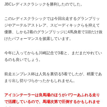
JBCレディスクラシックを勝利したのでした。
このレディスクラシックでは今回出走するグランブリッ
ジやアーテルアストレア、スピーディキックらを抑えて
優勝、しかも2着のグランブリッジに4馬身差で1頭だけ抜
けたパフォーマンスを披露しています。
今年に入ってからも川崎記念で3着と、まだまだやれてい
るのも良いでしょう。
前走エンプレス杯は人気を裏切る5着でしたが、稍重であ
まり出し切りづらかったかもしれません。
アイコンテーラーは良馬場のほうがパワーあふれる走り
で活躍しているので、馬場次第で圧倒するかもしれませ