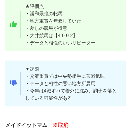
★評価点
・浦和最強の牝馬
・地方重賞を無双していた
・差しの競馬が得意
・大井競馬は【4-0-0-2】
・データと相性のいいリピーター
▼課題
・交流重賞では中央勢相手に苦戦気味
・データと相性の悪い地方所属馬
・今年は4戦すべて着外に沈み、調子を落と
している可能性がある
メイドイットマム
※取消