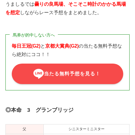
うましるでは
曇りの良馬場、そこそこ時計のかかる馬場
を想定
しながらレース予想をまとめました。
馬券が的中しない方へ
毎日王冠(G2)
と
京都大賞典(G2)
の当たる無料予想な
ら絶対にココ！！
当たる無料予想を見る！
◎本命 3 グランブリッジ
父
シニスターミニスター