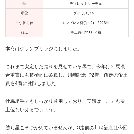
母
ディレットリーチェ
母父
ダイワメジャー
主な勝ち鞍
エンプレス杯(Jpn2) 2023年
前走
帝王賞(Jpn1) 4着
本命はグランブリッジにしました。
これまで安定した走りを見せている馬で、今年は牡馬混
合重賞にも積極的に参戦し、川崎記念で2着、前走の帝王
賞も4着に健闘しました。
牡馬相手でもしっかり通用しており、実績はここでも最
上位といえるでしょう。
勝ち星こそつかめていませんが、3走前の川崎記念は今回