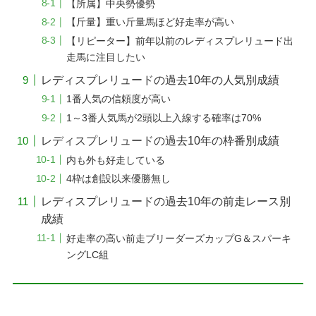
【所属】中央勢優勢
【斤量】重い斤量馬ほど好走率が高い
【リピーター】前年以前のレディスプレリュード出
走馬に注目したい
レディスプレリュードの過去10年の人気別成績
1番人気の信頼度が高い
1～3番人気馬が2頭以上入線する確率は70%
レディスプレリュードの過去10年の枠番別成績
内も外も好走している
4枠は創設以来優勝無し
レディスプレリュードの過去10年の前走レース別
成績
好走率の高い前走ブリーダーズカップG＆スパーキ
ングLC組