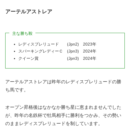
アーテルアストレア
主な勝ち鞍
レディスプレリュード (Jpn2) 2023年
スパーキングレディーＣ (Jpn3) 2024年
クイーン賞 (Jpn3) 2024年
アーテルアストレアは昨年のレディスプレリュードの勝
ち馬です。
オープン昇格後はなかなか勝ち星に恵まれませんでした
が、昨年の名鉄杯で牡馬相手に勝利をつかみ、その勢い
のままレディスプレリュードを制しています。