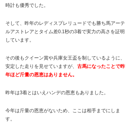
時計も優秀でした。
そして、昨年のレディスプレリュードでも勝ち馬アーテ
ルアストレアとタイム差0.1秒の3着で実力の高さを証明
しています。
その後もクイーン賞や兵庫女王盃を制しているように、
安定した走りを見せていますが、
古馬になったことで昨
年ほど斤量の恩恵はありません。
昨年は3着とはいえハンデの恩恵もありました。
今年は斤量の恩恵がないため、ここは相手までにしま
す。