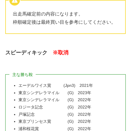
出走馬確定前の内容になります。
枠順確定後は最終買い目を参考にしてください。
スピーディキック
※取消
主な勝ち鞍
エーデルワイス賞 (Jpn3) 2021年
東京シンデレラマイル (G) 2023年
東京シンデレラマイル (G) 2022年
ロジータ記念 (G) 2022年
戸塚記念 (G) 2022年
東京プリンセス賞 (G) 2022年
浦和桜花賞 (G) 2022年