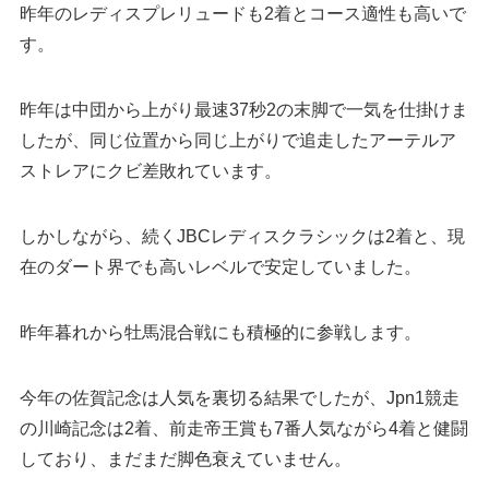
昨年のレディスプレリュードも2着とコース適性も高いで
す。
昨年は中団から上がり最速37秒2の末脚で一気を仕掛けま
したが、同じ位置から同じ上がりで追走したアーテルア
ストレアにクビ差敗れています。
しかしながら、続くJBCレディスクラシックは2着と、現
在のダート界でも高いレベルで安定していました。
昨年暮れから牡馬混合戦にも積極的に参戦します。
今年の佐賀記念は人気を裏切る結果でしたが、Jpn1競走
の川崎記念は2着、前走帝王賞も7番人気ながら4着と健闘
しており、まだまだ脚色衰えていません。