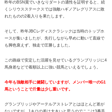
昨年のBSN賞でいきなりダートの適性を証明すると、続
くシリウスステークスでは強敵ハギノアレグリアスに敗
れたものの2着入りを果たします。
そして、昨年JBCレディスクラシックは当時のトップホ
ースが集いましたが、先行しながら早めに動いて直線で
も脚色衰えず、独走で圧勝しました。
この路線で安定した活躍を見せているグランブリッジに4
馬身差などで着順以上に強い競馬といえるでしょう。
今年も強敵相手に健闘していますが、メンバー唯一のG1
馬ということで斤量は少し重いです。
グランブリッジやアーテルアストレアとはほとんど差が
ないですが、1キロの差は大きいと思うのでここは3番手