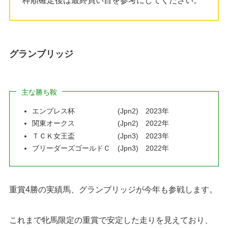
枠順確定後は最終買い目を参考にしてください。
グランブリッジ
主な勝ち鞍
エンプレス杯 (Jpn2) 2023年
関東オークス (Jpn2) 2022年
ＴＣＫ女王盃 (Jpn3) 2023年
ブリーダーズゴールドＣ (Jpn3) 2022年
重賞4勝の実績馬、グランブリッジが今年も参戦します。
これまで牝馬限定の重賞で安定した走りを見えており、