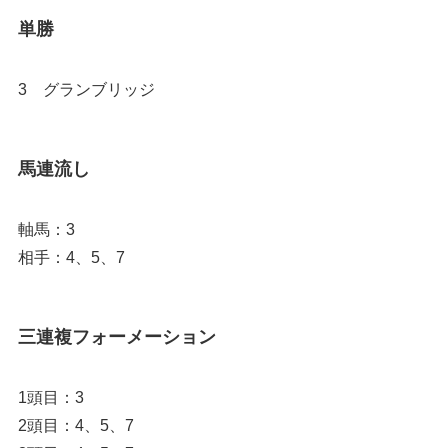
単勝
3 グランブリッジ
馬連流し
軸馬：3
相手：4、5、7
三連複フォーメーション
1頭目：3
2頭目：4、5、7