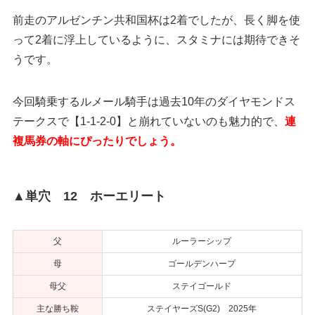
前走のアルゼンチン共和国杯は2着でしたが、長く脚を使
って2着に浮上しているように、スタミナには期待できそ
うです。
今回騎乗するルメール騎手は過去10年のダイヤモンドス
テークスで【1-1-2-0】と崩れていないのも魅力的で、
連
複馬券の軸にぴったりでしょう。
▲単穴 12 ホーエリート
父
ルーラーシップ
母
ゴールデンハープ
母父
ステイゴールド
主な勝ち鞍
ステイヤーズS(G2) 2025年