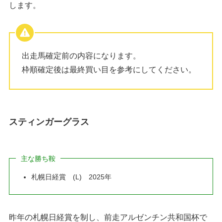
します。
出走馬確定前の内容になります。
枠順確定後は最終買い目を参考にしてください。
スティンガーグラス
主な勝ち鞍
札幌日経賞 (L) 2025年
昨年の札幌日経賞を制し、前走アルゼンチン共和国杯で