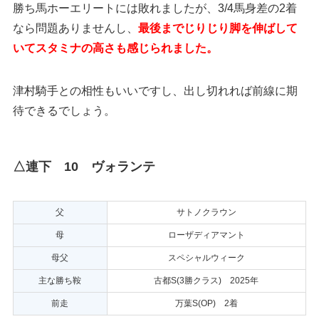
勝ち馬ホーエリートには敗れましたが、3/4馬身差の2着
なら問題ありませんし、
最後までじりじり脚を伸ばして
いてスタミナの高さも感じられました。
津村騎手との相性もいいですし、出し切れれば前線に期
待できるでしょう。
△連下 10 ヴォランテ
父
サトノクラウン
母
ローザディアマント
母父
スペシャルウィーク
主な勝ち鞍
古都S(3勝クラス) 2025年
前走
万葉S(OP) 2着