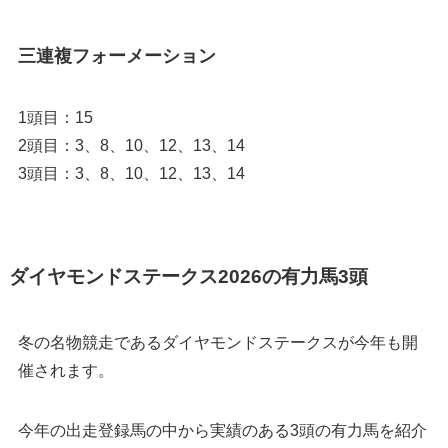
三連複フォーメーション
1頭目：15
2頭目：3、8、10、12、13、14
3頭目：3、8、10、12、13、14
ダイヤモンドステークス2026の有力馬3頭
冬の名物競走であるダイヤモンドステークスが今年も開
催されます。
今年の出走登録馬の中から実績のある3頭の有力馬を紹介