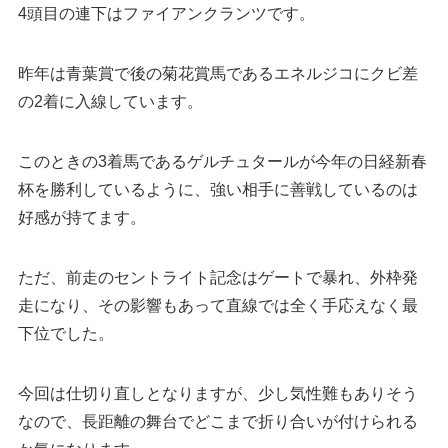
4頭目の連下はファイアンクランツです。
昨年は青葉賞で後の菊花賞馬であるエネルジコにクビ差
の2着に入線しています。
このときの3着馬であるゲルチュタールが今年の日経新春
杯を勝利しているように、強い相手に善戦しているのは
好感が持てます。
ただ、前走のセントライト記念はゲートで暴れ、外枠発
走になり、その影響もあって直線では全く手応えなく最
下位でした。
今回は仕切り直しとなりますが、少し気性難もありそう
なので、長距離の舞台でどこまで折り合いが付けられる