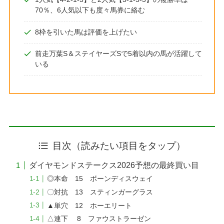
70％、6人気以下も度々馬券に絡む
8枠を引いた馬は評価を上げたい
前走万葉S＆ステイヤーズSで5着以内の馬が活躍して
いる
目次（読みたい項目をタップ）
ダイヤモンドステークス2026予想の最終買い目
◎本命 15 ボーンディスウェイ
〇対抗 13 スティンガーグラス
▲単穴 12 ホーエリート
△連下 8 ファウストラーゼン