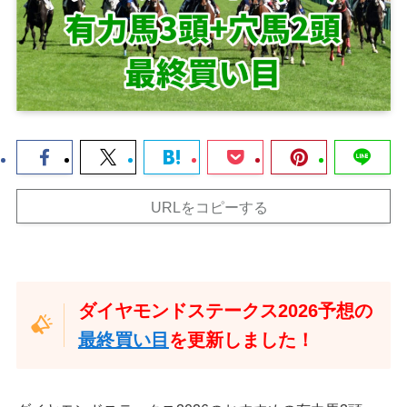
URLをコピーする
ダイヤモンドステークス2026予想の
最終買い目
を更新しました！