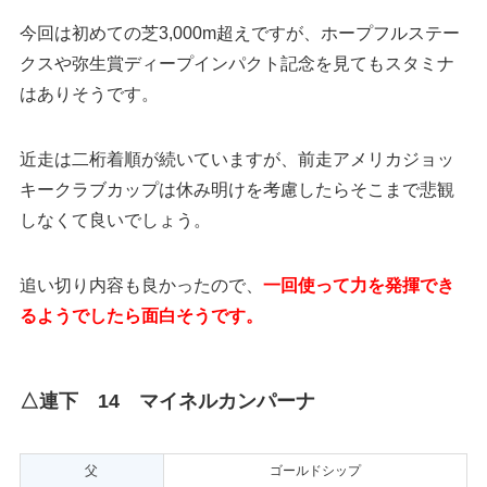
今回は初めての芝3,000m超えですが、ホープフルステー
クスや弥生賞ディープインパクト記念を見てもスタミナ
はありそうです。
近走は二桁着順が続いていますが、前走アメリカジョッ
キークラブカップは休み明けを考慮したらそこまで悲観
しなくて良いでしょう。
追い切り内容も良かったので、
一回使って力を発揮でき
るようでしたら面白そうです。
△連下 14 マイネルカンパーナ
父
ゴールドシップ