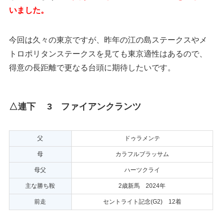
いました。
今回は久々の東京ですが、昨年の江の島ステークスやメ
トロポリタンステークスを見ても東京適性はあるので、
得意の長距離で更なる台頭に期待したいです。
△連下 3 ファイアンクランツ
父
ドゥラメンテ
母
カラフルブラッサム
母父
ハーツクライ
主な勝ち鞍
2歳新馬 2024年
前走
セントライト記念(G2) 12着