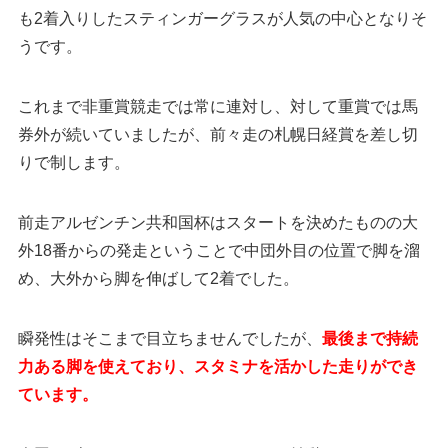
も2着入りしたスティンガーグラスが人気の中心となりそ
うです。
これまで非重賞競走では常に連対し、対して重賞では馬
券外が続いていましたが、前々走の札幌日経賞を差し切
りで制します。
前走アルゼンチン共和国杯はスタートを決めたものの大
外18番からの発走ということで中団外目の位置で脚を溜
め、大外から脚を伸ばして2着でした。
瞬発性はそこまで目立ちませんでしたが、
最後まで持続
力ある脚を使えており、スタミナを活かした走りができ
ています。