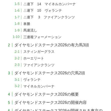
△連下 14 マイネルカンパーナ
△連下 10 ヴォランテ
△連下 3 ファイアンクランツ
単勝
馬連流し
三連複フォーメーション
ダイヤモンドステークス2026の有力馬3頭
スティンガーグラス
ホーエリート
ファイアンクランツ
ダイヤモンドステークス2026の穴馬2頭
ヴォランテ
マイネルカンパーナ
ダイヤモンドステークス2026の概要
ダイヤモンドステークス2026の開催内容
ダイヤモンドステークス2026が開催される東京の