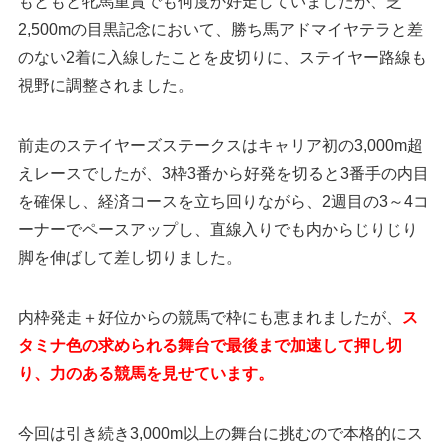
もともと牝馬重賞でも何度か好走していましたが、芝
2,500mの目黒記念において、勝ち馬アドマイヤテラと差
のない2着に入線したことを皮切りに、ステイヤー路線も
視野に調整されました。
前走のステイヤーズステークスはキャリア初の3,000m超
えレースでしたが、3枠3番から好発を切ると3番手の内目
を確保し、経済コースを立ち回りながら、2週目の3～4コ
ーナーでペースアップし、直線入りでも内からじりじり
脚を伸ばして差し切りました。
内枠発走＋好位からの競馬で枠にも恵まれましたが、
ス
タミナ色の求められる舞台で最後まで加速して押し切
り、力のある競馬を見せています。
今回は引き続き3,000m以上の舞台に挑むので本格的にス