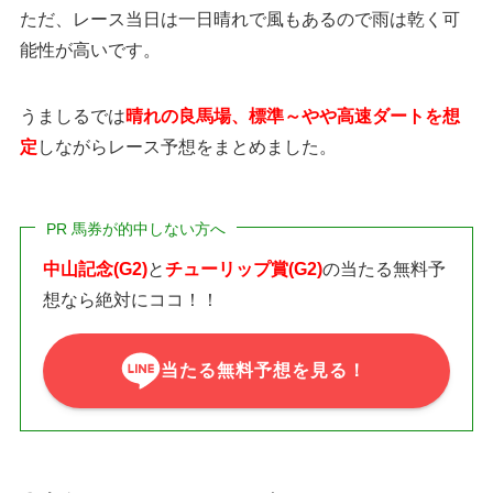
ただ、レース当日は一日晴れで風もあるので雨は乾く可
能性が高いです。
うましるでは
晴れの良馬場、標準～やや高速ダートを想
定
しながらレース予想をまとめました。
PR 馬券が的中しない方へ
中山記念(G2)
と
チューリップ賞(G2)
の当たる無料予
想なら絶対にココ！！
当たる無料予想を見る！