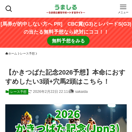
メニュー
[馬券が的中しない方へ PR] CBC賞(G3)とレパードS(G3)
の当たる無料予想なら絶対にココ！！
無料予想をみる
ホーム
レース予想
【かきつばた記念2026予想】本命におす
すめしたい3頭+穴馬2頭はこちら！
2026年2月22日 22:11
sakaida
レース予想