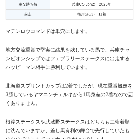
主な勝ち鞍
兵庫CS(Jpn2) 2025年
前走
根岸S(G3) 11着
マテンロウコマンドは単穴にします。
地方交流重賞で堅実に結果を残している馬で、兵庫チャ
ンピオンシップではフェブラリーステークスに出走する
ハッピーマン相手に勝利しています。
北海道スプリントカップは2着でしたが、現在重賞競走を
3勝しているヤマニンチェルキから1馬身差の2着なので悪
くありません。
根岸ステークスや武蔵野ステークスはどちらも二桁着順
に沈んでいますが、差し馬有利の舞台で先行していたも