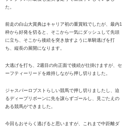
た。
前走の白山大賞典はキャリア初の重賞戦でしたが、最内1
枠から好発を切ると、そこから一気にダッシュして先頭
に立ち、そこから後続を突き放すように単騎逃げを打
ち、縦長の展開になります。
大逃げを打ち、2週目の向正面で後続が仕掛けますが、セ
ーフティーリードを維持しながら押し切りました。
ジャスパーロブストらしい競馬で押し切りましたし、迫
るディープリボーンに先を譲らずゴールし、見ごたえの
ある競馬ができました。
今回もおそらく逃げると思いますが、これまで中距離ダ