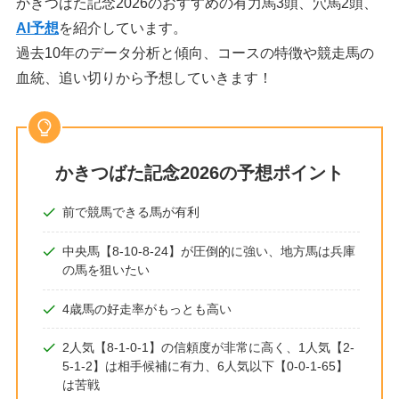
かきつばた記念2026のおすすめの有力馬3頭、穴馬2頭、
AI予想
を紹介しています。
過去10年のデータ分析と傾向、コースの特徴や競走馬の
血統、追い切りから予想していきます！
かきつばた記念2026の予想ポイント
前で競馬できる馬が有利
中央馬【8-10-8-24】が圧倒的に強い、地方馬は兵庫
の馬を狙いたい
4歳馬の好走率がもっとも高い
2人気【8-1-0-1】の信頼度が非常に高く、1人気【2-
5-1-2】は相手候補に有力、6人気以下【0-0-1-65】
は苦戦