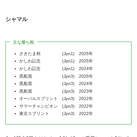
シャマル
主な勝ち鞍
さきたま杯 (Jpn1) 2025年
かしわ記念 (Jpn1) 2025年
かしわ記念 (Jpn1) 2024年
黒船賞 (Jpn3) 2025年
黒船賞 (Jpn3) 2024年
黒船賞 (Jpn3) 2023年
オーバルスプリント (Jpn3) 2022年
サマーチャンピオン (Jpn3) 2022年
東京スプリント (Jpn3) 2022年