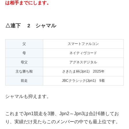
は相手までにします。
△連下 2 シャマル
父
スマートファルコン
母
ネイティヴコード
母父
アグネスデジタル
主な勝ち鞍
さきたま杯(Jpn1) 2025年
前走
JBCクラシック(Jpn1) 9着
シャマルも抑えます。
これまでJpn1競走を3勝、Jpn2～Jpn3は合計6勝してお
り、実績だけ見たらこのメンバーの中でも最上位です。