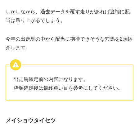
しかしながら、過去データを覆す走りがあれば途端に配
当は吊り上がるでしょう。
今年の出走馬の中から配当に期待できそうな穴馬を2頭紹
介します。
出走馬確定前の内容になります。
枠順確定後は最終買い目を参考にしてください。
メイショウタイセツ