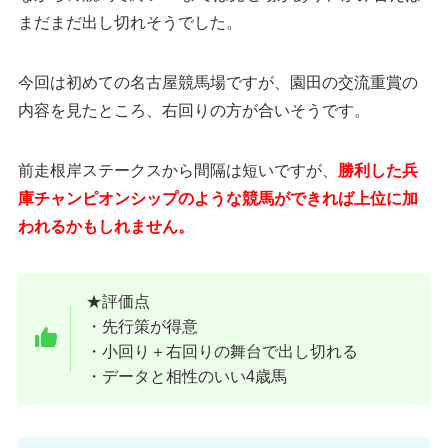
まだまだ出し切れそうでした。
今回は初めての名古屋競馬場ですが、園田の交流重賞の
内容を見たところ、右回りの方が合いそうです。
前走根岸ステークスから間隔は短いですが、
勝利した兵
庫チャンピオンシップのような競馬ができれば上位に加
われるかもしれません。
★評価点
・先行策が得意
・小回り＋右回りの舞台で出し切れる
・データと相性のいい4歳馬