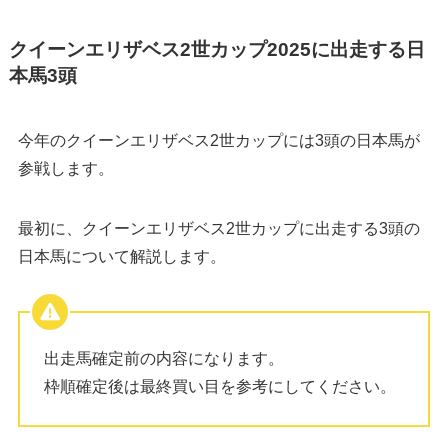
クイーンエリザベス2世カップ2025に出走する日
本馬3頭
今年のクイーンエリザベス2世カップには3頭の日本馬が
参戦します。
最初に、クイーンエリザベス2世カップに出走する3頭の
日本馬について解説します。
出走馬確定前の内容になります。
枠順確定後は最終買い目を参考にしてください。