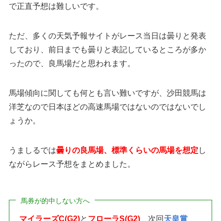
で正直予想は難しいです。
ただ、多くの天気予報サイトがレース当日は曇りと発表
しており、前日までも曇りと表記しているところが多か
ったので、良馬場だと思われます。
馬場傾向に関しても何とも言い難いですが、沙田競馬は
洋芝なので日本ほどの高速馬場ではないのではないでし
ょうか。
うましるでは
曇りの良馬場、標準くらいの馬場を想定
し
ながらレース予想をまとめました。
馬券が的中しない方へ
マイラーズC(G2)
と
フローラS(G2)
、次回
天皇賞