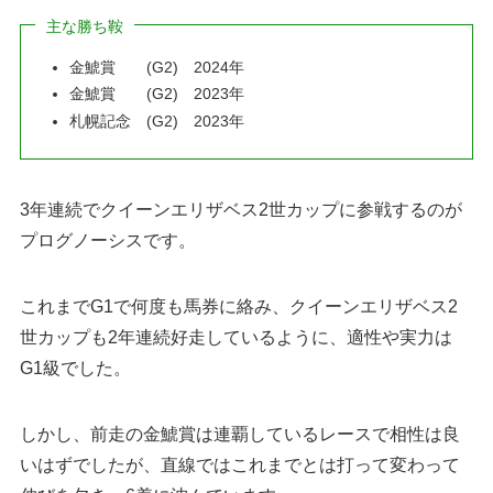
主な勝ち鞍
金鯱賞 (G2) 2024年
金鯱賞 (G2) 2023年
札幌記念 (G2) 2023年
3年連続でクイーンエリザベス2世カップに参戦するのが
プログノーシスです。
これまでG1で何度も馬券に絡み、クイーンエリザベス2
世カップも2年連続好走しているように、適性や実力は
G1級でした。
しかし、前走の金鯱賞は連覇しているレースで相性は良
いはずでしたが、直線ではこれまでとは打って変わって