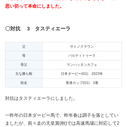
思い切って本命にしました。
〇対抗 3 タスティエーラ
父
サトノクラウン
母
パルティトゥーラ
母父
マンハッタンカフェ
主な勝ち鞍
日本ダービー(G1) 2023年
前走
香港カップ(G1) 3着
対抗はタスティエーラにしました。
一昨年の日本ダービー馬で、昨年春は調子を落としてい
ましたが、前々走の天皇賞(秋)では高速馬場に対応して2