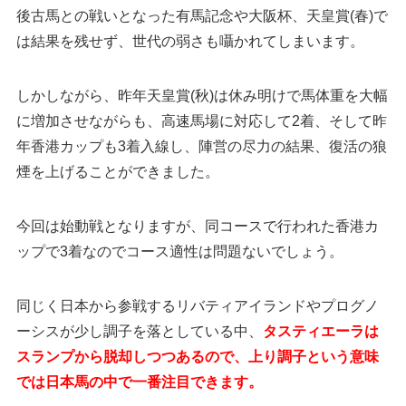
後古馬との戦いとなった有馬記念や大阪杯、天皇賞(春)で
は結果を残せず、世代の弱さも囁かれてしまいます。
しかしながら、昨年天皇賞(秋)は休み明けで馬体重を大幅
に増加させながらも、高速馬場に対応して2着、そして昨
年香港カップも3着入線し、陣営の尽力の結果、復活の狼
煙を上げることができました。
今回は始動戦となりますが、同コースで行われた香港カ
ップで3着なのでコース適性は問題ないでしょう。
同じく日本から参戦するリバティアイランドやプログノ
ーシスが少し調子を落としている中、
タスティエーラは
スランプから脱却しつつあるので、上り調子という意味
では日本馬の中で一番注目できます。