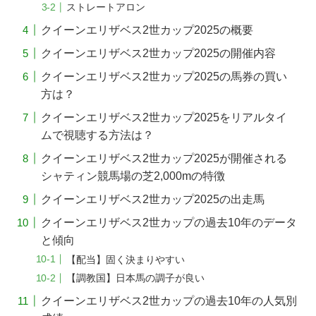
ストレートアロン
クイーンエリザベス2世カップ2025の概要
クイーンエリザベス2世カップ2025の開催内容
クイーンエリザベス2世カップ2025の馬券の買い
方は？
クイーンエリザベス2世カップ2025をリアルタイ
ムで視聴する方法は？
クイーンエリザベス2世カップ2025が開催される
シャティン競馬場の芝2,000mの特徴
クイーンエリザベス2世カップ2025の出走馬
クイーンエリザベス2世カップの過去10年のデータ
と傾向
【配当】固く決まりやすい
【調教国】日本馬の調子が良い
クイーンエリザベス2世カップの過去10年の人気別