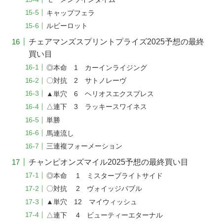
キャップフェラ
ルビーロット
チェアマンズスプリントプライズ2025予想の最終
買い目
◎本命 1 カーインライジング
〇対抗 2 サトノレーヴ
▲単穴 6 ヘリオスエクスプレス
△連下 3 ラッキースワイネス
単勝
馬連流し
三連複フォーメーション
チャンピオンズマイル2025予想の最終買い目
◎本命 1 ミスターブライトサイド
〇対抗 2 ヴォイッジバブル
▲単穴 12 マイウィッシュ
△連下 4 ビューティーエターナル