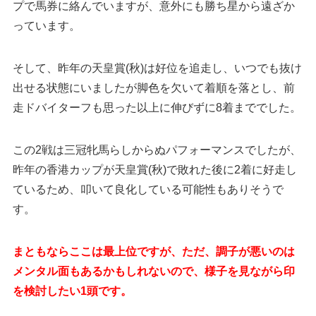
プで馬券に絡んでいますが、意外にも勝ち星から遠ざか
っています。
そして、昨年の天皇賞(秋)は好位を追走し、いつでも抜け
出せる状態にいましたが脚色を欠いて着順を落とし、前
走ドバイターフも思った以上に伸びずに8着まででした。
この2戦は三冠牝馬らしからぬパフォーマンスでしたが、
昨年の香港カップが天皇賞(秋)で敗れた後に2着に好走し
ているため、叩いて良化している可能性もありそうで
す。
まともならここは最上位ですが、ただ、調子が悪いのは
メンタル面もあるかもしれないので、様子を見ながら印
を検討したい1頭です。