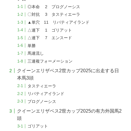
◎本命 2 プログノーシス
〇対抗 3 タスティエーラ
▲単穴 11 リバティアイランド
△連下 1 ゴリアット
△連下 7 エンスード
単勝
馬連流し
三連複フォーメーション
クイーンエリザベス2世カップ2025に出走する日
本馬3頭
タスティエーラ
リバティアイランド
プログノーシス
クイーンエリザベス2世カップ2025の有力外国馬2
頭
ゴリアット