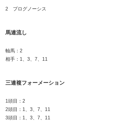
2 プログノーシス
馬連流し
軸馬：2
相手：1、3、7、11
三連複フォーメーション
1頭目：2
2頭目：1、3、7、11
3頭目：1、3、7、11