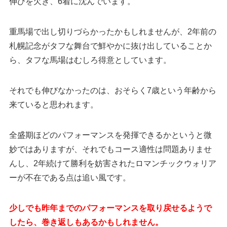
伸びを欠き、6着に沈んでいます。
重馬場で出し切りづらかったかもしれませんが、2年前の
札幌記念がタフな舞台で鮮やかに抜け出していることか
ら、タフな馬場はむしろ得意としています。
それでも伸びなかったのは、おそらく7歳という年齢から
来ていると思われます。
全盛期ほどのパフォーマンスを発揮できるかというと微
妙ではありますが、それでもコース適性は問題ありませ
んし、2年続けて勝利を妨害されたロマンチックウォリア
ーが不在である点は追い風です。
少しでも昨年までのパフォーマンスを取り戻せるようで
したら、巻き返しもあるかもしれません。