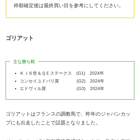
枠順確定後は最終買い目を参考にしてください。
ゴリアット
主な勝ち鞍
ＫＪ６世＆ＱＥステークス (G1) 2024年
コンセイユドパリ賞 (G2) 2024年
エドヴィル賞 (G3) 2024年
ゴリアットはフランスの調教馬で、昨年のジャパンカッ
プにも出走したことで話題となりました。