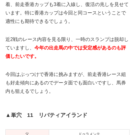
着、前走香港カップも3着に入線し、復活の兆しを見せて
います。特に香港カップは今回と同コースということで
適性にも期待できるでしょう。
近2戦のレース内容を見る限り、一時のスランプは脱却し
ていますし、
今年の出走馬の中では安定感があるのも評
価したいです。
今回はぶっつけで香港に挑みますが、前走香港レース組
も好走傾向にあるのでデータ面でも面白いですし、馬券
内も狙えるでしょう。
▲単穴 11 リバティアイランド
父
ドゥラメンテ