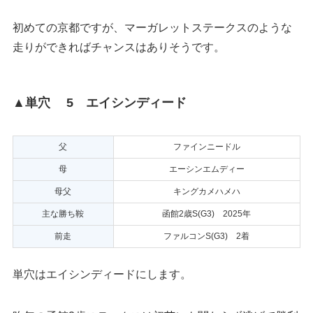
初めての京都ですが、マーガレットステークスのような
走りができればチャンスはありそうです。
▲単穴 5 エイシンディード
父
ファインニードル
母
エーシンエムディー
母父
キングカメハメハ
主な勝ち鞍
函館2歳S(G3) 2025年
前走
ファルコンS(G3) 2着
単穴はエイシンディードにします。