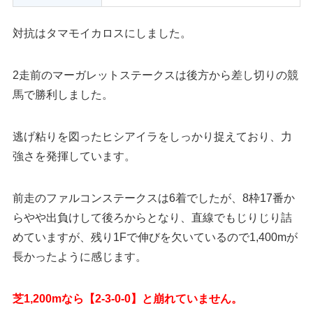
対抗はタマモイカロスにしました。
2走前のマーガレットステークスは後方から差し切りの競
馬で勝利しました。
逃げ粘りを図ったヒシアイラをしっかり捉えており、力
強さを発揮しています。
前走のファルコンステークスは6着でしたが、8枠17番か
らやや出負けして後ろからとなり、直線でもじりじり詰
めていますが、残り1Fで伸びを欠いているので1,400mが
長かったように感じます。
芝1,200mなら【2-3-0-0】と崩れていません。