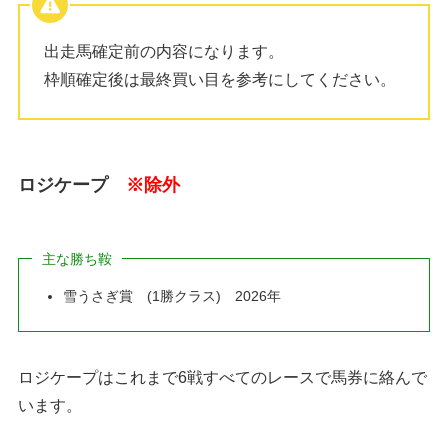
出走馬確定前の内容になります。
枠順確定後は最終買い目を参考にしてください。
ロジケープ
※除外
主な勝ち鞍
雪うさぎ賞 (1勝クラス) 2026年
ロジケープはこれまで6戦すべてのレースで馬券に絡んで
います。