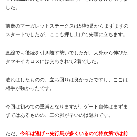
した。
前走のマーガレットステークスは5枠5番からまずまずの
スタートでしたが、ここも押し上げて先頭に立ちます。
直線でも後続を引き離す勢いでしたが、大外から伸びた
タマモイカロスには交わされて2着でした。
敗れはしたものの、立ち回りは良かったですし、ここは
相手が強かったです。
今回は初めての重賞となりますが、ゲート自体はまずま
ずではあるものの、二の脚が早いのは魅力です。
ただ、
今年は逃げ～先行馬が多くいるので枠次第では前