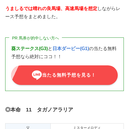
うましるでは晴れの良馬場、高速馬場を想定
しながらレ
ース予想をまとめました。
PR 馬券が的中しない方へ
葵ステークス(G3)
と
日本ダービー(G1)
の当たる無料
予想なら絶対にココ！！
当たる無料予想を見る！
◎本命 11 タガノアラリア
父
ミスターメロディ