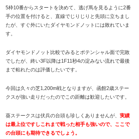
5枠10番からスタートを決めて、逃げ馬を見るように2番
手の位置を付けると、直線でじりじりと先頭に立ちまし
たが、すぐ外にいたダイヤモンドノットには敗れていま
す。
ダイヤモンドノット比較でみるとポテンシャル面で完敗
でしたが、終い3F以降は1F11秒4の淀みない流れで最後
まで粘れたのは評価したいです。
今回は久々の芝1,200m戦となりますが、函館2歳ステー
クスが強い走りだったのでこの距離は歓迎したいです。
葵ステークスは伏兵の台頭も珍しくありませんが、
実績
は最上位ですしこれまで戦った相手も強いので、ここで
の台頭にも期待できるでしょう。