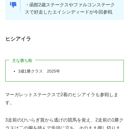
・函館2歳ステークスやファルコンステーク
スで好走したエイシンディードが今回参戦
ヒシアイラ
主な勝ち鞍
3歳1勝クラス 2025年
マーガレットステークスで2着のヒシアイラも参戦しま
す。
3走前のひいらぎ賞から逃げの競馬を覚え、2走前の1勝ク
ラスは二の脚を踏んで先頭に立ち、そのまま押し切りま