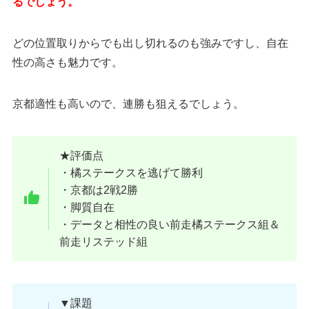
るでしょう。
どの位置取りからでも出し切れるのも強みですし、自在
性の高さも魅力です。
京都適性も高いので、連勝も狙えるでしょう。
★評価点
・橘ステークスを逃げて勝利
・京都は2戦2勝
・脚質自在
・データと相性の良い前走橘ステークス組＆
前走リステッド組
▼課題