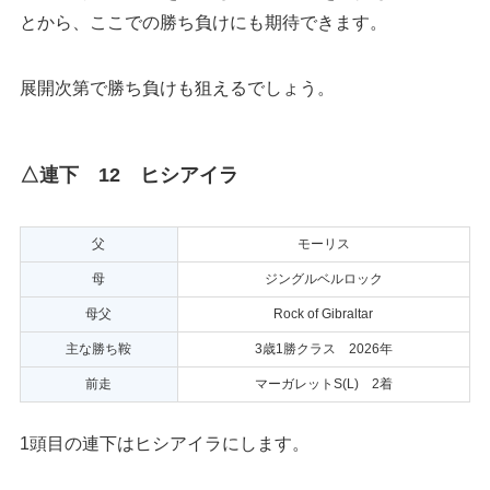
とから、ここでの勝ち負けにも期待できます。
展開次第で勝ち負けも狙えるでしょう。
△連下 12 ヒシアイラ
父
モーリス
母
ジングルベルロック
母父
Rock of Gibraltar
主な勝ち鞍
3歳1勝クラス 2026年
前走
マーガレットS(L) 2着
1頭目の連下はヒシアイラにします。