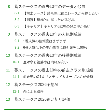
葵ステークスの過去10年のデータと傾向
【前走レース】勝ち馬は前走レースから探したい
【脚質】積極的に探したい逃げ馬
【キャリア】キャリア6戦馬の好走率が高い
葵ステークスの過去10年の人気別成績
1番人気の信頼度はまずまず
6番人気以下の馬が馬券に絡む確率は90%
葵ステークスの過去10年の枠番別成績
連対率と複勝率は内枠が高い
葵ステークスの過去10年の前走クラス別成績
前走芝のG1＆リステッド＆オープン組が優勢
葵ステークス2026予想AI
AIによる総評
葵ステークス2026追い切り評価