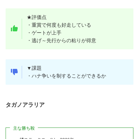
★評価点
・重賞で何度も好走している
・ゲートが上手
・逃げ～先行からの粘りが得意
▼課題
・ハナ争いを制することができるか
タガノアラリア
主な勝ち鞍