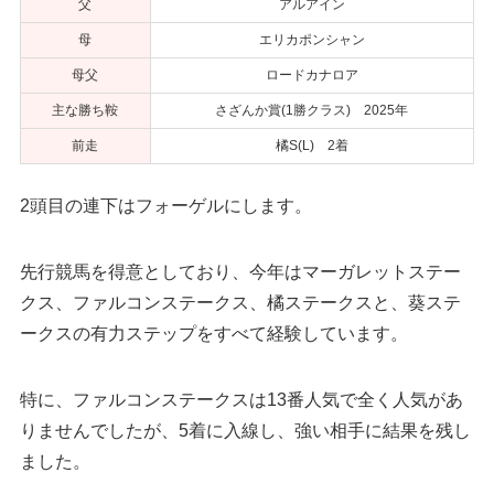
父
アルアイン
母
エリカポンシャン
母父
ロードカナロア
主な勝ち鞍
さざんか賞(1勝クラス) 2025年
前走
橘S(L) 2着
2頭目の連下はフォーゲルにします。
先行競馬を得意としており、今年はマーガレットステー
クス、ファルコンステークス、橘ステークスと、葵ステ
ークスの有力ステップをすべて経験しています。
特に、ファルコンステークスは13番人気で全く人気があ
りませんでしたが、5着に入線し、強い相手に結果を残し
ました。