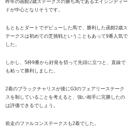
昨年の函館2歳ステークスの勝ち馬であるエイシンディー
ドが中心となりそうです。
もともとダートでデビューした馬で、勝利した函館2歳ス
テークスは初めての芝挑戦ということもあって9番人気で
した。
しかし、5枠9番から好発を切って先頭に立つと、直線で
も粘って勝利しました。
2着のブラックチャリスが後にG3のフェアリーステーク
スを制していることを考えると、強い相手に完勝したの
は評価できるでしょう。
前走のファルコンステークスも2着でした。