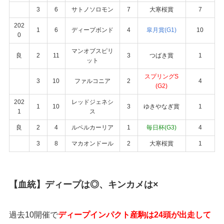
3
6
サトノソロモン
7
大寒桜賞
7
202
1
6
ディープボンド
4
皐月賞(G1)
10
0
マンオブスピリ
良
2
11
3
つばき賞
1
ット
スプリングS
3
10
ファルコニア
2
4
(G2)
202
レッドジェネシ
1
10
3
ゆきやなぎ賞
1
1
ス
良
2
4
ルペルカーリア
1
毎日杯(G3)
4
3
8
マカオンドール
2
大寒桜賞
1
【血統】ディープは◎、キンカメは×
過去10開催で
ディープインパクト産駒は24頭が出走して