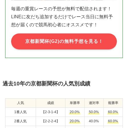
毎週の重賞レースの予想が無料で配信されます！
LINEに友だち追加するだけでレース当日に無料予
想が届くので競馬初心者にオススメです！
京都新聞杯(G2)
の無料予想を見る！
過去10年の京都新聞杯の人気別成績
人気
成績
単勝率
連対率
複勝率
1番人気
【2-3-1-4】
20.0%
50.0%
60.0%
2番人気
【2-2-2-4】
20.0%
40.0%
60.0%