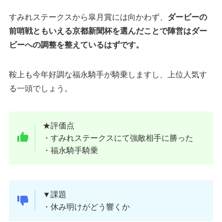
すみれステークスから皐月賞には向かわず、
ダービーの
前哨戦ともいえる京都新聞杯を選んだことで陣営はダー
ビーへの調整を整えているはずです。
鞍上も今年好調な福永騎手が騎乗しますし、上位人気す
る一頭でしょう。
★評価点
・すみれステークスにて強敵相手に勝った
・福永騎手騎乗
▼課題
・休み明けがどう響くか