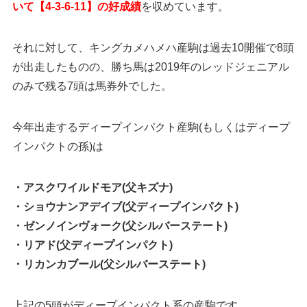
いて【4-3-6-11】の好成績
を収めています。
それに対して、キングカメハメハ産駒は過去10開催で8頭
が出走したものの、勝ち馬は2019年のレッドジェニアル
のみで残る7頭は馬券外でした。
今年出走するディープインパクト産駒(もしくはディープ
インパクトの孫)は
・アスクワイルドモア(父キズナ)
・ショウナンアデイブ(父ディープインパクト)
・ゼンノインヴォーク(父シルバーステート)
・リアド(父ディープインパクト)
・リカンカブール(父シルバーステート)
上記の5頭がディープインパクト系の産駒です。