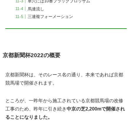
単穴には10番ブラックブロッサム
馬連流し
三連複フォーメーション
京都新聞杯2022の概要
京都新聞杯は、そのレース名の通り、本来であれば京都
競馬場で開催されます。
ところが、一昨年から施工されている京都競馬場の改修
工事のため、昨年に引き続き
中京の芝2,200mで開催され
ることになりました。