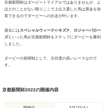
京都新聞杯はダービートライアルではありませんが、よ
ほどのことがない限りここで上位入選した馬は賞金を加
算できるのでダービーへの出走が叶います。
過去には
スペシャルウィーク
や
キズナ
、
ロジャーバロー
ズ
といった馬が京都新聞杯をステップにダービーを勝利
しました。
ダービーの前哨戦として、注目度の高いレースなので
す。
京都新聞杯2022の開催内容
開催日
5月7日(土)