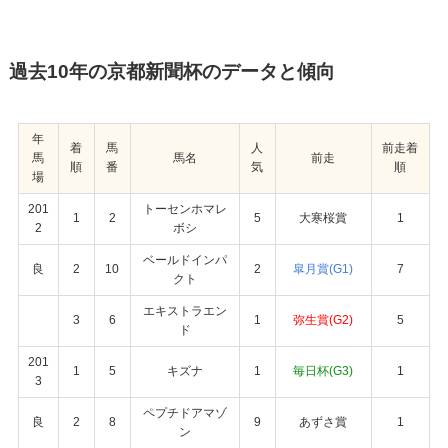
過去10年の京都新聞杯のデータと傾向
年
着
馬
人
前走着
馬
馬名
前走
順
番
気
順
場
201
トーセンホマレ
1
2
5
大寒桜賞
1
2
ボシ
ベールドインパ
良
2
10
2
皐月賞(G1)
7
クト
エキストラエン
3
6
1
弥生賞(G2)
5
ド
201
1
5
キズナ
1
毎日杯(G3)
1
3
ペプチドアマゾ
良
2
8
9
あずさ賞
1
ン