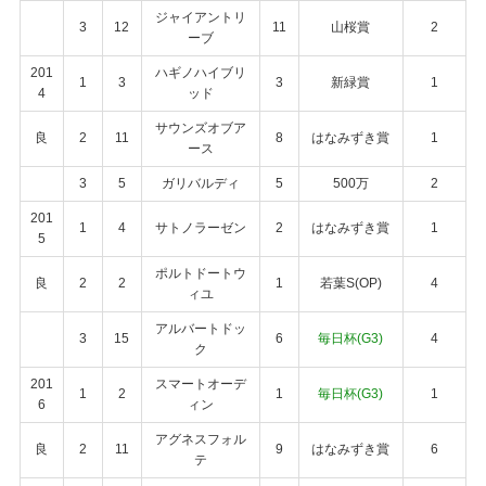
ジャイアントリ
3
12
11
山桜賞
2
ーブ
201
ハギノハイブリ
1
3
3
新緑賞
1
4
ッド
サウンズオブア
良
2
11
8
はなみずき賞
1
ース
3
5
ガリバルディ
5
500万
2
201
1
4
サトノラーゼン
2
はなみずき賞
1
5
ポルトドートウ
良
2
2
1
若葉S(OP)
4
ィユ
アルバートドッ
3
15
6
毎日杯(G3)
4
ク
201
スマートオーデ
1
2
1
毎日杯(G3)
1
6
ィン
アグネスフォル
良
2
11
9
はなみずき賞
6
テ