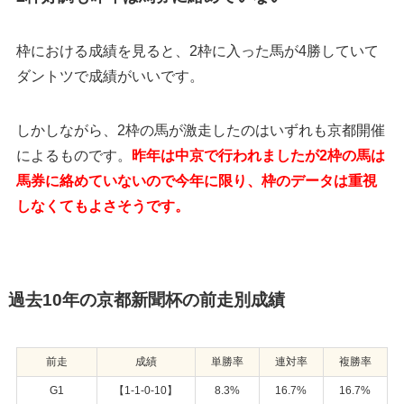
枠における成績を見ると、2枠に入った馬が4勝していて
ダントツで成績がいいです。
しかしながら、2枠の馬が激走したのはいずれも京都開催
によるものです。
昨年は中京で行われましたが2枠の馬は
馬券に絡めていないので今年に限り、枠のデータは重視
しなくてもよさそうです。
過去10年の京都新聞杯の前走別成績
前走
成績
単勝率
連対率
複勝率
G1
【1-1-0-10】
8.3%
16.7%
16.7%