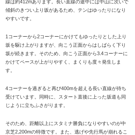
線は約412mあります。長い直線の途中には中山に次いで
傾斜のきつい上り坂があるため、テンはゆったりになり
やすいです。
1コーナーから2コーナーにかけてもゆったりとした上り
坂を駆け上がりますが、向こう正面からはしばらく下り
坂が続きます。そのため、向こう正面から3.4コーナーに
かけてペースが上がりやすく、まくりも度々発生しま
す。
4コーナーを過ぎると再び400mを超える長い直線が待ち
受けています。同時に、スタート直後に上った坂道も同
じように立ちふさがります。
そのため、距離以上にスタミナ勝負になりやすいのが中
京芝2,200mの特徴です。また、逃げや先行馬が崩れるこ