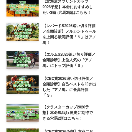
【北海道スプリントカップ
2026予想】本命におすすめし
たい3頭+穴馬2頭はこちら！
【レパードS2026追い切り評価
／全頭診断】メルカントゥール
を上回る最高評価「Ｓ」はアノ
馬！
【エルムS2026追い切り評価／
全頭診断】上位人気の〝アノ
馬〟にトップ評価「Ｓ」
【CBC賞2026追い切り評価／
全頭診断】自己ベストを叩き出
した〝アノ馬〟に最高評価
「Ｓ」
【クラスターカップ2026予
想】本命馬3頭+激走に期待で
きる穴馬2頭はこちら！
【CBC賞2026予想】本命にお