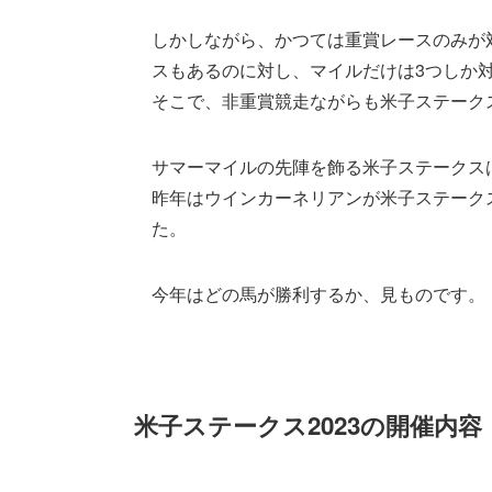
しかしながら、かつては重賞レースのみが
スもあるのに対し、マイルだけは3つしか
そこで、非重賞競走ながらも米子ステーク
サマーマイルの先陣を飾る米子ステークス
昨年はウインカーネリアンが米子ステーク
た。
今年はどの馬が勝利するか、見ものです。
米子ステークス2023の開催内容