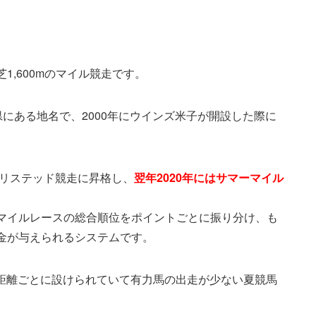
1,600mのマイル競走です。
県にある地名で、2000年にウインズ米子が開設した際に
にリステッド競走に昇格し、
翌年2020年にはサマーマイル
マイルレースの総合順位をポイントごとに振り分け、も
金が与えられるシステムです。
ど、距離ごとに設けられていて有力馬の出走が少ない夏競馬