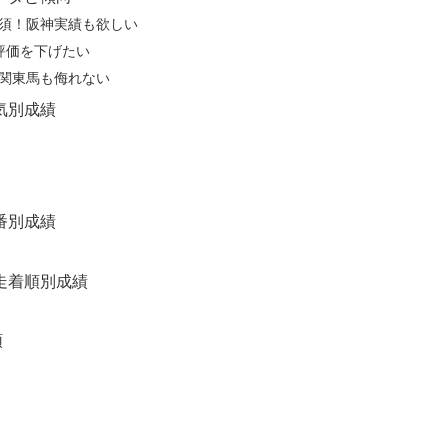
須！阪神実績も欲しい
評価を下げたい
関東馬も侮れない
気別成績
番別成績
走着順別成績
頭