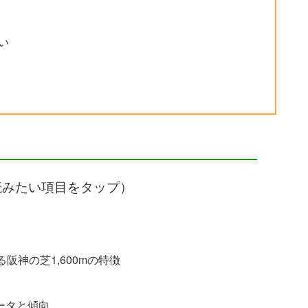
い
読みたい項目をタップ）
阪神の芝1,600mの特徴
ータと傾向