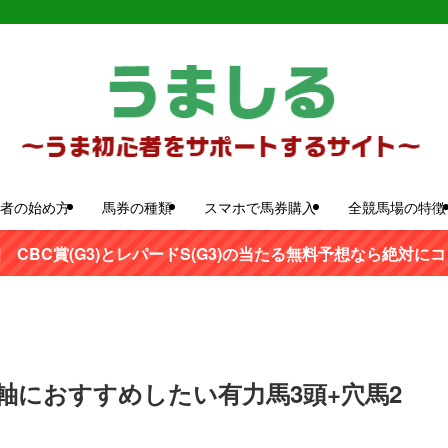
者の始め方
馬券の種類
スマホで馬券購入
全競馬場の特徴
] CBC賞(G3)とレパードS(G3)の当たる無料予想なら絶対に
】軸におすすめしたい有力馬3頭+穴馬2