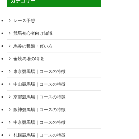
カテゴリー
レース予想
競馬初心者向け知識
馬券の種類・買い方
全競馬場の特徴
東京競馬場｜コースの特徴
中山競馬場｜コースの特徴
京都競馬場｜コースの特徴
阪神競馬場｜コースの特徴
中京競馬場｜コースの特徴
札幌競馬場｜コースの特徴