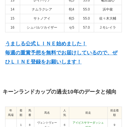
13
レイハリア
牝5
55.0
亀田温心
14
ナムラクレア
牝4
55.0
浜中俊
15
サトノアイ
牝5
55.0
佐々木大輔
16
シュバルツカイザー
セ5
57.0
J.モレイラ
うましる公式ＬＩＮＥ始めました！
毎週の重賞予想を無料でお届けしているので、ぜ
ひＬＩＮＥ登録をお願いします！
キーンランドカップの過去10年のデータと傾向
年
着
馬
人
前走着
馬名
前走
馬場
順
番
気
順
ヴェントヴォー
アイビスサマーダッシュ
1
8
6
9