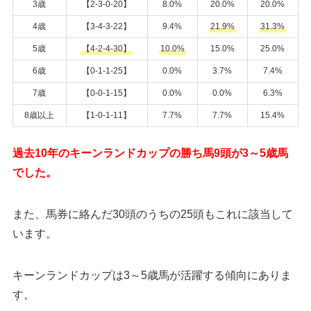
3歳
【2-3-0-20】
8.0%
20.0%
20.0%
4歳
【3-4-3-22】
9.4%
21.9%
31.3%
5歳
【4-2-4-30】
10.0%
15.0%
25.0%
6歳
【0-1-1-25】
0.0%
3.7%
7.4%
7歳
【0-0-1-15】
0.0%
0.0%
6.3%
8歳以上
【1-0-1-11】
7.7%
7.7%
15.4%
過去10年のキーンランドカップの勝ち馬9頭が3～5歳馬
でした。
また、馬券に絡んだ30頭のうちの25頭もこれに該当して
います。
キーンランドカップは3～5歳馬が活躍する傾向にありま
す。