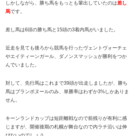
しかしながら、勝ち馬をもっとも輩出していたのは
差し
馬
です。
差し馬は6頭の勝ち馬と15頭の3着内馬がいました。
近走を見ても後ろから競馬を行ったヴェントヴォーチェ
やエイティーンガール、ダノンスマッシュが勝利をつか
んでいました。
対して、先行馬はこれまで39頭が出走しましたが、勝ち
馬はブランボヌールのみ、単勝率はわずか3%しかありま
せん。
キーンランドカップは短距離戦なので前残りが有利に感
じますが、開催後期の札幌が舞台なので内ラチ沿いは伸
びないのでしょう。