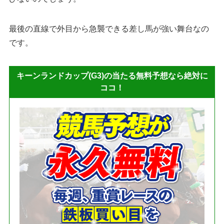
最後の直線で外目から急襲できる差し馬が強い舞台なの
です。
キーンランドカップ(G3)の当たる無料予想なら絶対に
ココ！