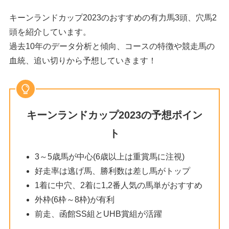
キーンランドカップ2023のおすすめの有力馬3頭、穴馬2
頭を紹介しています。
過去10年のデータ分析と傾向、コースの特徴や競走馬の
血統、追い切りから予想していきます！
キーンランドカップ2023の予想ポイン
ト
3～5歳馬が中心(6歳以上は重賞馬に注視)
好走率は逃げ馬、勝利数は差し馬がトップ
1着に中穴、2着に1,2番人気の馬単がおすすめ
外枠(6枠～8枠)が有利
前走、函館SS組とUHB賞組が活躍