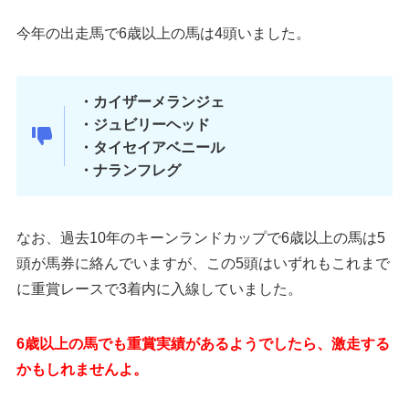
今年の出走馬で6歳以上の馬は4頭いました。
・カイザーメランジェ
・ジュビリーヘッド
・タイセイアベニール
・ナランフレグ
なお、過去10年のキーンランドカップで6歳以上の馬は5
頭が馬券に絡んでいますが、この5頭はいずれもこれまで
に重賞レースで3着内に入線していました。
6歳以上の馬でも重賞実績があるようでしたら、激走する
かもしれませんよ。