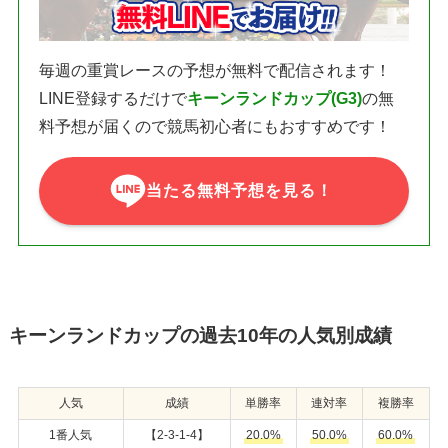
毎週の重賞レースの予想が無料で配信されます！
LINE登録するだけで
キーンランドカップ(G3)
の無
料予想が届くので競馬初心者にもおすすめです！
当たる無料予想を見る！
キーンランドカップの過去10年の人気別成績
人気
成績
単勝率
連対率
複勝率
1番人気
【2-3-1-4】
20.0%
50.0%
60.0%