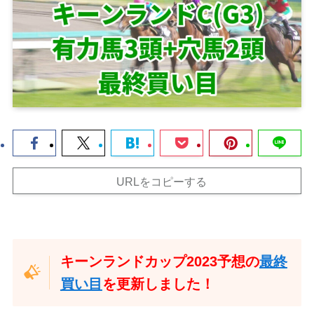
URLをコピーする
キーンランドカップ2023予想の
最終
買い目
を更新しました！