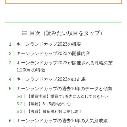
目次（読みたい項目をタップ）
キーンランドカップ2023の概要
キーンランドカップ2023の開催内容
キーンランドカップ2023が開催される札幌の芝
1,200mの特徴
キーンランドカップ2023の出走馬
キーンランドカップの過去10年のデータと傾向
【重賞実績】重賞で3着内に入線しておきたい
【年齢】3～5歳馬が中心
【脚質】最多勝利数は差し馬！
キーンランドカップの過去10年の人気別成績