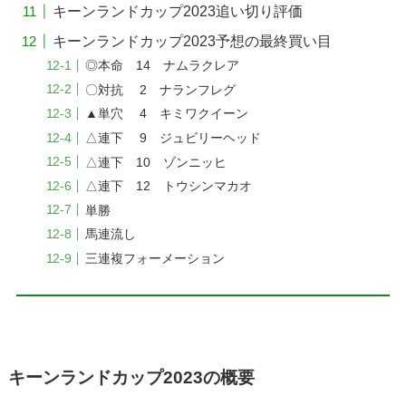
キーンランドカップ2023追い切り評価
キーンランドカップ2023予想の最終買い目
◎本命 14 ナムラクレア
〇対抗 2 ナランフレグ
▲単穴 4 キミワクイーン
△連下 9 ジュビリーヘッド
△連下 10 ゾンニッヒ
△連下 12 トウシンマカオ
単勝
馬連流し
三連複フォーメーション
キーンランドカップ2023の概要