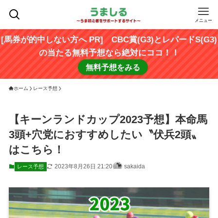
メニュー
[馬券が的中しない方へ PR] CBC賞(G3)とレパードS(G3)
の当たる無料予想なら絶対にココ！！
無料予想をみる
ホーム
レース予想
【キーンランドカップ2023予想】本命馬
3頭+穴党におすすめしたい〝伏兵2頭〟
はこちら！
2023年8月26日 21:20
sakaida
レース予想