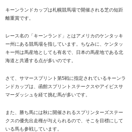
キーンランドカップは札幌競馬場で開催される芝の短距
離重賞です。
レース名の「キーンランド」とはアメリカのケンタッキ
ー州にある競馬場を指しています。ちなみに、ケンタッ
キー州は馬産地としても有名で、日本の馬産地である北
海道と共通する点が多いのです。
さて、サマースプリント第5戦に指定されているキーンラ
ンドカップは、函館スプリントステークスやアイビスサ
マーダッシュを経て挑む馬が多いです。
また、勝ち馬には秋に開催されるスプリンターズステー
クスの優先出走権が与えられるので、そこを目標にして
いる馬も参戦しています。