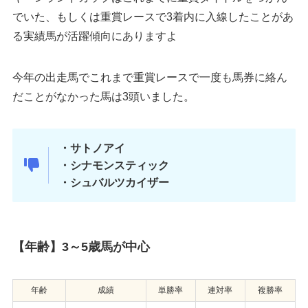
でいた、もしくは重賞レースで3着内に入線したことがあ
る実績馬が活躍傾向にありますよ
今年の出走馬でこれまで重賞レースで一度も馬券に絡ん
だことがなかった馬は3頭いました。
・サトノアイ
・シナモンスティック
・シュバルツカイザー
【年齢】3～5歳馬が中心
年齢
成績
単勝率
連対率
複勝率