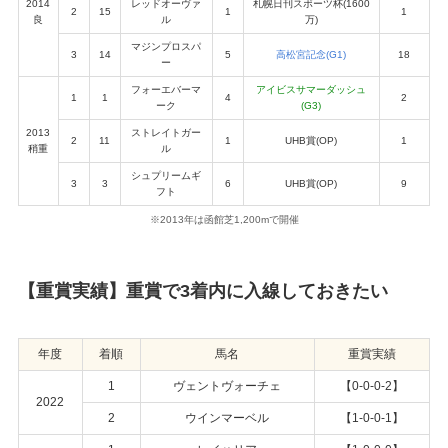
2014
レッドオーヴァ
札幌日刊スポーツ杯(1600
2
15
1
1
良
ル
万)
マジンプロスパ
3
14
5
高松宮記念(G1)
18
ー
フォーエバーマ
アイビスサマーダッシュ
1
1
4
2
ーク
(G3)
2013
ストレイトガー
2
11
1
UHB賞(OP)
1
稍重
ル
シュプリームギ
3
3
6
UHB賞(OP)
9
フト
※2013年は函館芝1,200mで開催
【重賞実績】重賞で3着内に入線しておきたい
年度
着順
馬名
重賞実績
1
ヴェントヴォーチェ
【0-0-0-2】
2022
2
ウインマーベル
【1-0-0-1】