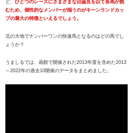
ど、
ひとつのレースにさまざまな目論見を以て各馬が挑
むため、個性的なメンバーが揃うのがキーンランドカッ
プの最大の特徴といえるでしょう。
北の大地でナンバーワンの快速馬となるのはどの馬でし
ょうか？
うましるでは、函館で開催された2013年度を含めた2013
～2022年の過去10開催のデータをまとめました。