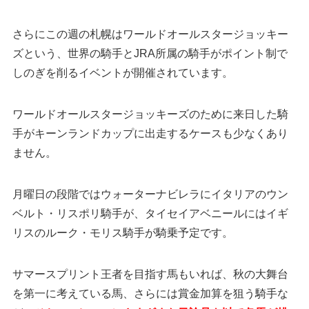
さらにこの週の札幌はワールドオールスタージョッキー
ズという、世界の騎手とJRA所属の騎手がポイント制で
しのぎを削るイベントが開催されています。
ワールドオールスタージョッキーズのために来日した騎
手がキーンランドカップに出走するケースも少なくあり
ません。
月曜日の段階ではウォーターナビレラにイタリアのウン
ベルト・リスポリ騎手が、タイセイアベニールにはイギ
リスのルーク・モリス騎手が騎乗予定です。
サマースプリント王者を目指す馬もいれば、秋の大舞台
を第一に考えている馬、さらには賞金加算を狙う騎手な