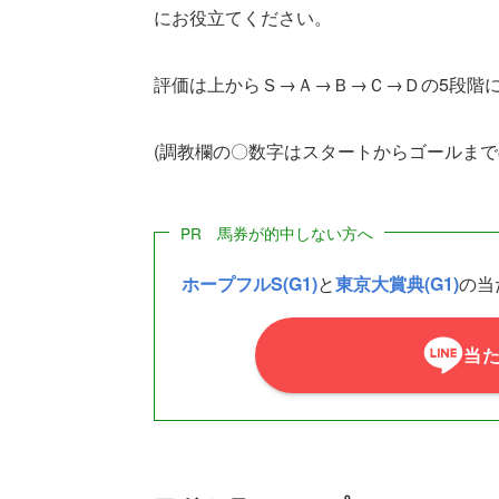
にお役立てください。
評価は上からＳ→Ａ→Ｂ→Ｃ→Ｄの5段階
(調教欄の〇数字はスタートからゴールまで
PR 馬券が的中しない方へ
ホープフルS(G1)
と
東京大賞典(G1)
の当
当