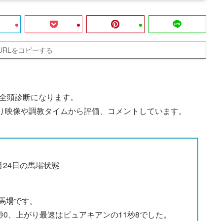
URLをコピーする
／全頭診断になります。
り映像や調教タイムから評価、コメントしています。
月24日の馬場状態
馬場です。
秒0、上がり最速はピュアキアンの11秒8でした。