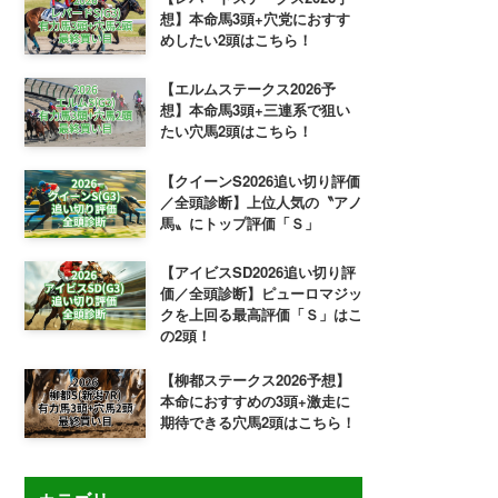
想】本命馬3頭+穴党におすす
めしたい2頭はこちら！
【エルムステークス2026予
想】本命馬3頭+三連系で狙い
たい穴馬2頭はこちら！
【クイーンS2026追い切り評価
／全頭診断】上位人気の〝アノ
馬〟にトップ評価「Ｓ」
【アイビスSD2026追い切り評
価／全頭診断】ピューロマジッ
クを上回る最高評価「Ｓ」はこ
の2頭！
【柳都ステークス2026予想】
本命におすすめの3頭+激走に
期待できる穴馬2頭はこちら！