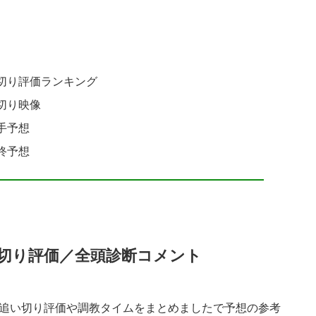
い切り評価ランキング
い切り映像
手予想
終予想
い切り評価／全頭診断コメント
の追い切り評価や調教タイムをまとめましたで予想の参考