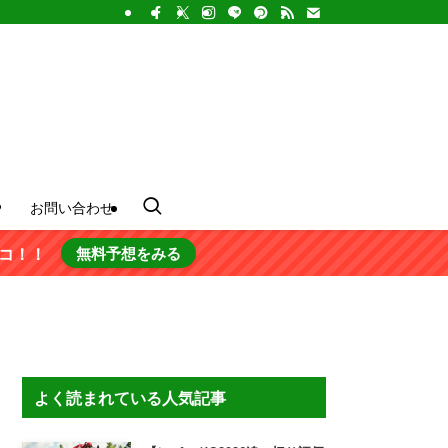
お問い合わせ
ココ！！
無料予想をみる
よく読まれている人気記事