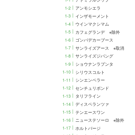
アンモシエラ
インザモーメント
ウインマクシマム
カフェグランデ ※除外
ゴンバデカーブース
サンライズアース ※取消
サンライズジパング
ショウナンラプンタ
シリウスコルト
シンエンペラー
センチュリボンド
タリフライン
ディスペランツァ
テンエースワン
ニューステソーロ ※除外
ホルトバージ