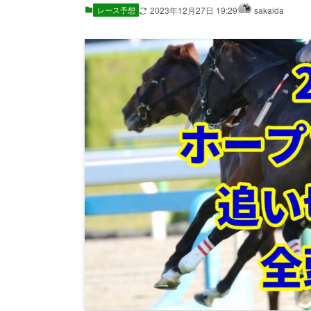
レース予想
2023年12月27日 19:29
sakaida