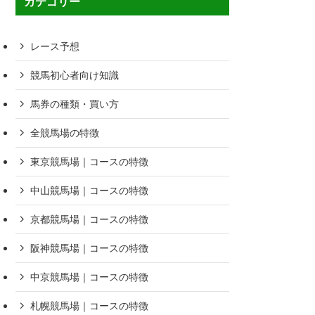
カテゴリー
レース予想
競馬初心者向け知識
馬券の種類・買い方
全競馬場の特徴
東京競馬場｜コースの特徴
中山競馬場｜コースの特徴
京都競馬場｜コースの特徴
阪神競馬場｜コースの特徴
中京競馬場｜コースの特徴
札幌競馬場｜コースの特徴