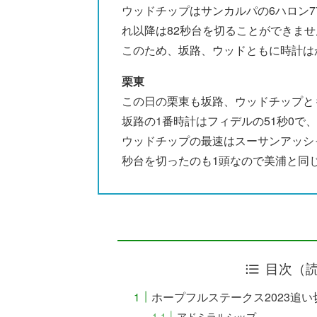
ウッドチップはサンカルパの6ハロン7
れ以降は82秒台を切ることができま
このため、坂路、ウッドともに時計は
栗東
この日の栗東も坂路、ウッドチップと
坂路の1番時計はフィデルの51秒0で
ウッドチップの最速はスーサンアッシャ
秒台を切ったのも1頭なので美浦と同
目次（
ホープフルステークス2023追
アドミラルシップ