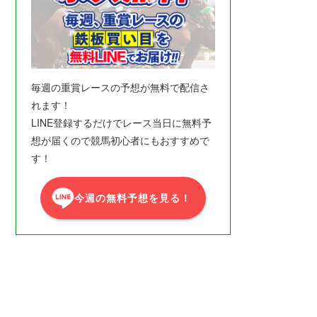
毎週の重賞レースの予想が無料で配信さ
れます！
LINE登録するだけでレース当日に無料予
想が届くので競馬初心者にもおすすめで
す！
今週の無料予想を見る！