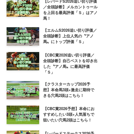
【レパードS2026追い切り評価
／全頭診断】メルカントゥール
を上回る最高評価「Ｓ」はアノ
馬！
【エルムS2026追い切り評価／
全頭診断】上位人気の〝アノ
馬〟にトップ評価「Ｓ」
【CBC賞2026追い切り評価／
全頭診断】自己ベストを叩き出
した〝アノ馬〟に最高評価
「Ｓ」
【クラスターカップ2026予
想】本命馬3頭+激走に期待で
きる穴馬2頭はこちら！
【CBC賞2026予想】本命にお
すすめしたい3頭+人気落ちで
狙いたい穴馬2頭はこちら！
【レパードステークス2026予