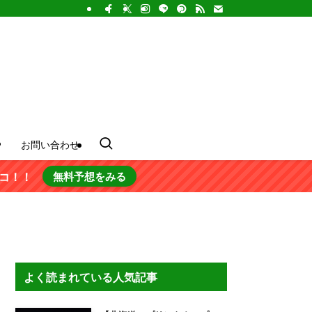
お問い合わせ
ココ！！
無料予想をみる
よく読まれている人気記事