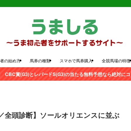
者の始め方
馬券の種類
スマホで馬券購入
全競馬場の特徴
] CBC賞(G3)とレパードS(G3)の当たる無料予想なら絶対に
価／全頭診断】ソールオリエンスに並ぶ