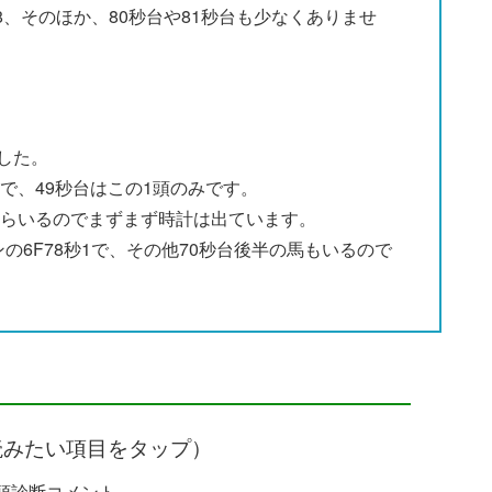
8、そのほか、80秒台や81秒台も少なくありませ
した。
5で、49秒台はこの1頭のみです。
ほらいるのでまずまず時計は出ています。
の6F78秒1で、その他70秒台後半の馬もいるので
読みたい項目をタップ）
全頭診断コメント