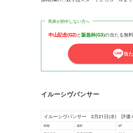
馬券が的中しない方へ
中山記念(G2)
と
阪急杯(G3)
の当たる無
当
イルーシヴパンサー
イルーシヴパンサー 2月21日(水) 評価
時期
場所
6F