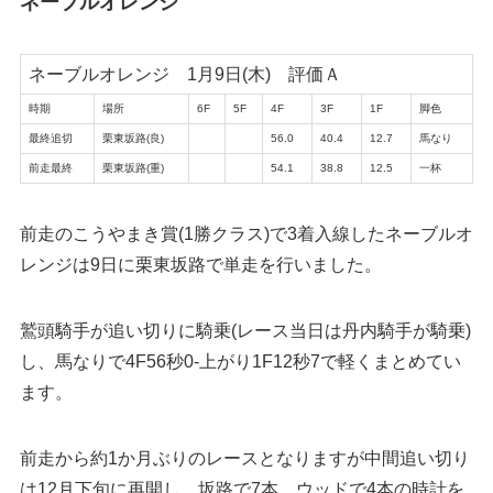
ネーブルオレンジ
ネーブルオレンジ 1月9日(木) 評価Ａ
時期
場所
6F
5F
4F
3F
1F
脚色
最終追切
栗東坂路(良)
56.0
40.4
12.7
馬なり
前走最終
栗東坂路(重)
54.1
38.8
12.5
一杯
前走のこうやまき賞(1勝クラス)で3着入線したネーブルオ
レンジは9日に栗東坂路で単走を行いました。
鷲頭騎手が追い切りに騎乗(レース当日は丹内騎手が騎乗)
し、馬なりで4F56秒0-上がり1F12秒7で軽くまとめてい
ます。
前走から約1か月ぶりのレースとなりますが中間追い切り
は12月下旬に再開し、坂路で7本、ウッドで4本の時計を