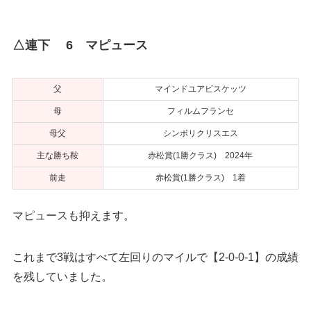
△連下 6 マピュース
父
マインドユアビスケッツ
母
フィルムフランセ
母父
シンボリクリスエス
主な勝ち鞍
赤松賞(1勝クラス) 2024年
前走
赤松賞(1勝クラス) 1着
マピュースも抑えます。
これまで3戦はすべて左回りのマイルで【2-0-0-1】の成績
を残していました。