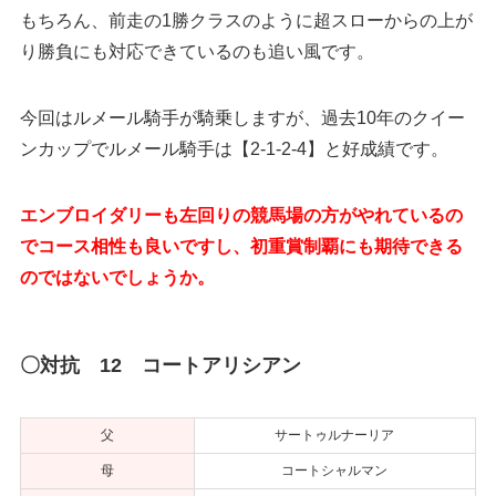
もちろん、前走の1勝クラスのように超スローからの上が
り勝負にも対応できているのも追い風です。
今回はルメール騎手が騎乗しますが、過去10年のクイー
ンカップでルメール騎手は【2-1-2-4】と好成績です。
エンブロイダリーも左回りの競馬場の方がやれているの
でコース相性も良いですし、初重賞制覇にも期待できる
のではないでしょうか。
〇対抗 12 コートアリシアン
父
サートゥルナーリア
母
コートシャルマン