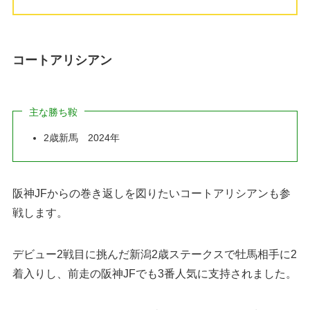
コートアリシアン
主な勝ち鞍
2歳新馬 2024年
阪神JFからの巻き返しを図りたいコートアリシアンも参
戦します。
デビュー2戦目に挑んだ新潟2歳ステークスで牡馬相手に2
着入りし、前走の阪神JFでも3番人気に支持されました。