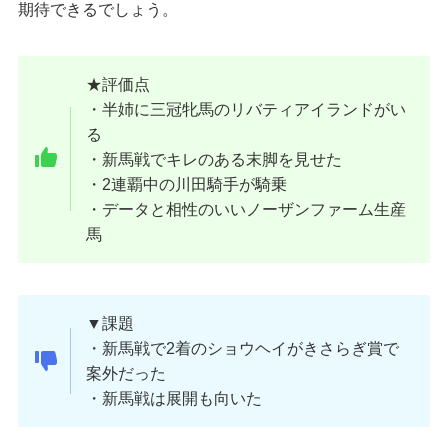
期待できるでしょう。
★評価点
・半姉に三冠牝馬のリバティアイランドがい
る
・新馬戦でキレのある末脚を見せた
・2連覇中の川田騎手が騎乗
・データと相性のいいノーザンファーム生産
馬
▼課題
・新馬戦で2着のショウヘイがきさらぎ賞で
案外だった
・新馬戦は展開も向いた