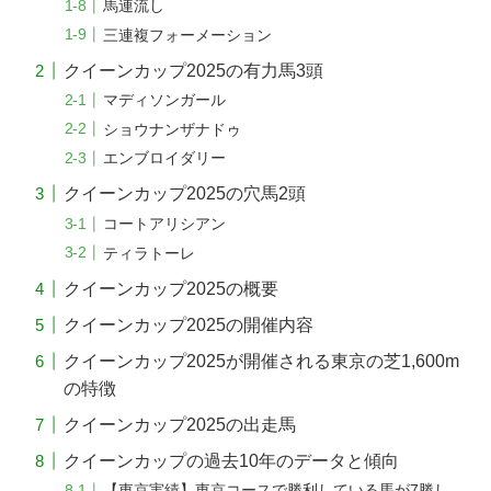
馬連流し
三連複フォーメーション
クイーンカップ2025の有力馬3頭
マディソンガール
ショウナンザナドゥ
エンブロイダリー
クイーンカップ2025の穴馬2頭
コートアリシアン
ティラトーレ
クイーンカップ2025の概要
クイーンカップ2025の開催内容
クイーンカップ2025が開催される東京の芝1,600m
の特徴
クイーンカップ2025の出走馬
クイーンカップの過去10年のデータと傾向
【東京実績】東京コースで勝利している馬が7勝し