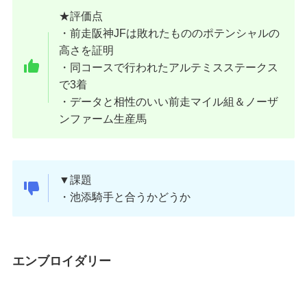
★評価点
・前走阪神JFは敗れたもののポテンシャルの
高さを証明
・同コースで行われたアルテミスステークス
で3着
・データと相性のいい前走マイル組＆ノーザ
ンファーム生産馬
▼課題
・池添騎手と合うかどうか
エンブロイダリー