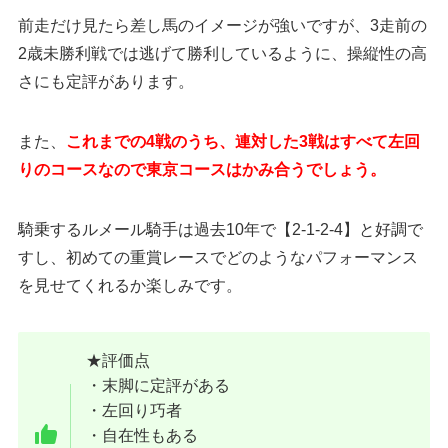
前走だけ見たら差し馬のイメージが強いですが、3走前の
2歳未勝利戦では逃げて勝利しているように、操縦性の高
さにも定評があります。
また、
これまでの4戦のうち、連対した3戦はすべて左回
りのコースなので東京コースはかみ合うでしょう。
騎乗するルメール騎手は過去10年で【2-1-2-4】と好調で
すし、初めての重賞レースでどのようなパフォーマンス
を見せてくれるか楽しみです。
★評価点
・末脚に定評がある
・左回り巧者
・自在性もある