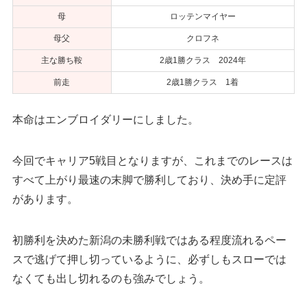
母
ロッテンマイヤー
母父
クロフネ
主な勝ち鞍
2歳1勝クラス 2024年
前走
2歳1勝クラス 1着
本命はエンブロイダリーにしました。
今回でキャリア5戦目となりますが、これまでのレースは
すべて上がり最速の末脚で勝利しており、決め手に定評
があります。
初勝利を決めた新潟の未勝利戦ではある程度流れるペー
スで逃げて押し切っているように、必ずしもスローでは
なくても出し切れるのも強みでしょう。