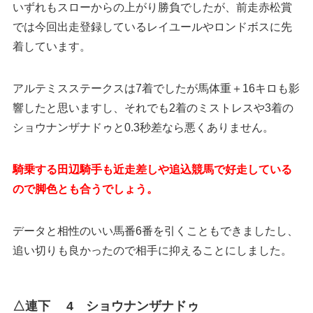
いずれもスローからの上がり勝負でしたが、前走赤松賞
では今回出走登録しているレイユールやロンドボスに先
着しています。
アルテミスステークスは7着でしたが馬体重＋16キロも影
響したと思いますし、それでも2着のミストレスや3着の
ショウナンザナドゥと0.3秒差なら悪くありません。
騎乗する田辺騎手も近走差しや追込競馬で好走している
ので脚色とも合うでしょう。
データと相性のいい馬番6番を引くこともできましたし、
追い切りも良かったので相手に抑えることにしました。
△連下 4 ショウナンザナドゥ