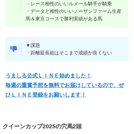
・レース相性のいいルメール騎手が騎乗
・データと相性のいいノーザンファーム生産
馬＆東京コースで勝利実績がある馬
▼課題
・距離延長組はそこまで成績が良くない
うましる公式ＬＩＮＥ始めました！
毎週の重賞予想を無料でお届けしているので、ぜ
ひＬＩＮＥ登録をお願いします！
クイーンカップ2025の穴馬2頭