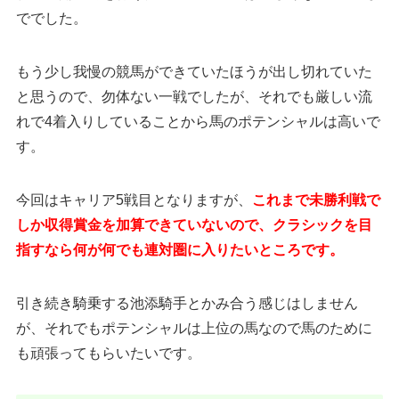
ででした。
もう少し我慢の競馬ができていたほうが出し切れていた
と思うので、勿体ない一戦でしたが、それでも厳しい流
れで4着入りしていることから馬のポテンシャルは高いで
す。
今回はキャリア5戦目となりますが、
これまで未勝利戦で
しか収得賞金を加算できていないので、クラシックを目
指すなら何が何でも連対圏に入りたいところです。
引き続き騎乗する池添騎手とかみ合う感じはしません
が、それでもポテンシャルは上位の馬なので馬のために
も頑張ってもらいたいです。