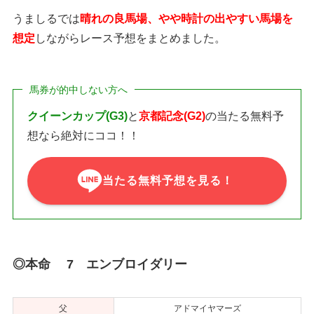
うましるでは
晴れの良馬場、やや時計の出やすい馬場を
想定
しながらレース予想をまとめました。
馬券が的中しない方へ
クイーンカップ(G3)
と
京都記念(G2)
の当たる無料予
想なら絶対にココ！！
当たる無料予想を見る！
◎本命 7 エンブロイダリー
父
アドマイヤマーズ