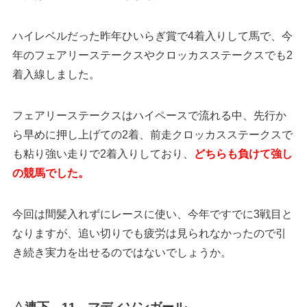
ハイレベルだった昨年ひいらぎ賞で4着入りして馬で、今
年のフェアリーステークスやクロッカスステークスでも2
着入線しました。
フェアリーステークスはハイペースで流れる中、先行か
ら早めに押し上げての2着、前走クロッカスステークスで
も粘り強い走りで2着入りしており、
どちらも負けて強し
の競馬でした。
今回は間髪入れずにレースに使い、今年ですでに3戦目と
なりますが、追い切りでも疲労は見られなかったので引
き続き実力を出せるのではないでしょうか。