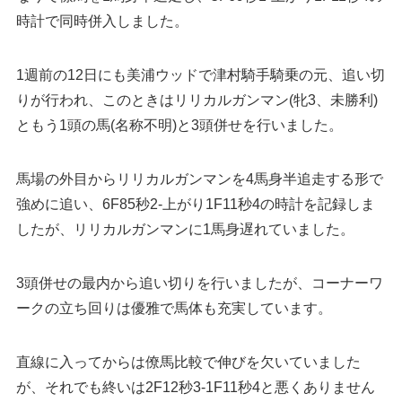
時計で同時併入しました。
1週前の12日にも美浦ウッドで津村騎手騎乗の元、追い切
りが行われ、このときはリリカルガンマン(牝3、未勝利)
ともう1頭の馬(名称不明)と3頭併せを行いました。
馬場の外目からリリカルガンマンを4馬身半追走する形で
強めに追い、6F85秒2-上がり1F11秒4の時計を記録しま
したが、リリカルガンマンに1馬身遅れていました。
3頭併せの最内から追い切りを行いましたが、コーナーワ
ークの立ち回りは優雅で馬体も充実しています。
直線に入ってからは僚馬比較で伸びを欠いていました
が、それでも終いは2F12秒3-1F11秒4と悪くありません