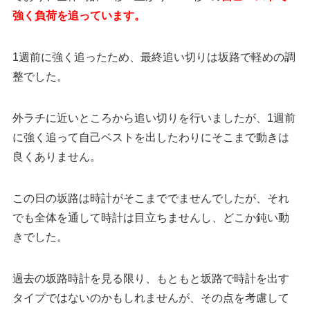
強く負荷を追っています。
1週前に強く追ったため、最終追い切りは坂路で軽めの調
整でした。
外ラチに近いところから追い切りを行いましたが、1週前
に強く追って自己ベストを出したわりにそこまで動きは
良くありません。
この日の坂路は時計がそこまででませんでしたが、それ
でも全体を通して時計は目立ちませんし、どこか鈍い動
きでした。
過去の坂路時計を見る限り、もともと坂路で時計を出す
タイプではないのかもしれませんが、その点を考慮して