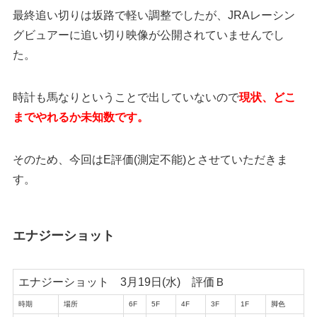
最終追い切りは坂路で軽い調整でしたが、JRAレーシン
グビュアーに追い切り映像が公開されていませんでし
た。
時計も馬なりということで出していないので
現状、どこ
までやれるか未知数です。
そのため、今回はE評価(測定不能)とさせていただきま
す。
エナジーショット
エナジーショット 3月19日(水) 評価Ｂ
時期
場所
6F
5F
4F
3F
1F
脚色