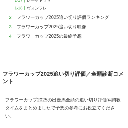
レーゼドラマ
ヴォンフレ
フラワーカップ2025追い切り評価ランキング
フラワーカップ2025追い切り映像
フラワーカップ2025の最終予想
フラワーカップ2025追い切り評価／全頭診断コメ
ント
フラワーカップ2025の出走馬全頭の追い切り評価や調教
タイムをまとめましたで予想の参考にお役立てくださ
い。