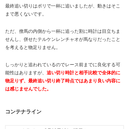
最終追い切りはポリで一杯に追いましたが、動きはそこ
まで悪くないです。
ただ、僚馬の内側から一杯に追った割に時計は目立ちま
せんし、併せたテルケンレンチャオが馬なりだったこと
を考えると物足りません。
しっかりと追われているのでレース前までに良化する可
能性はありますが、
追い切り時計と相手比較で全体的に
物足りず、最終追い切り終了時点ではあまり良い内容に
は感じませんでした。
コンテナライン