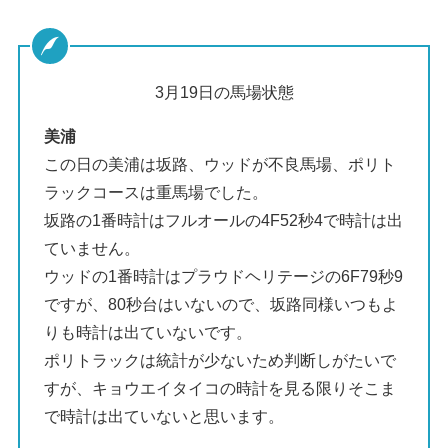
3月19日の馬場状態
美浦
この日の美浦は坂路、ウッドが不良馬場、ポリト
ラックコースは重馬場でした。
坂路の1番時計はフルオールの4F52秒4で時計は出
ていません。
ウッドの1番時計はプラウドヘリテージの6F79秒9
ですが、80秒台はいないので、坂路同様いつもよ
りも時計は出ていないです。
ポリトラックは統計が少ないため判断しがたいで
すが、キョウエイタイコの時計を見る限りそこま
で時計は出ていないと思います。