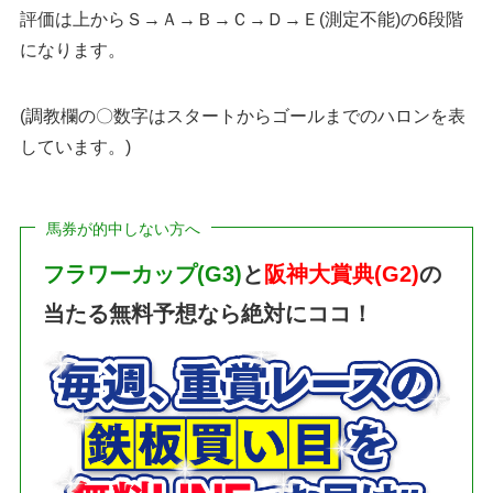
評価は上からＳ→Ａ→Ｂ→Ｃ→Ｄ→Ｅ(測定不能)の6段階
になります。
(調教欄の〇数字はスタートからゴールまでのハロンを表
しています。)
馬券が的中しない方へ
フラワーカップ(G3)
と
阪神大賞典(G2)
の
当たる無料予想なら絶対にココ！