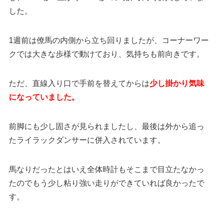
した。
1週前は僚馬の内側から立ち回りましたが、コーナーワー
クでは大きな歩様で動けており、気持ちも前向きです。
ただ、直線入り口で手前を替えてからは
少し掛かり気味
になっていました。
前脚にも少し固さが見られましたし、最後は外から追っ
たライラックダンサーに併入されています。
馬なりだったとはいえ全体時計もそこまで目立たなかっ
たのでもう少し粘り強い走りができていれば良かったで
す。