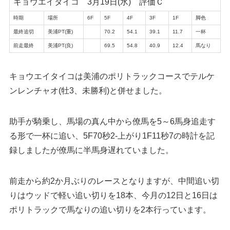
キョウエイタイコ 3月19日(水) 評価Ｃ
時期
場所
6F
5F
4F
3F
1F
脚色
最終追切
美浦PT(重)
70.2
54.1
39.1
11.7
一杯
前走最終
美浦PT(良)
69.5
54.8
40.9
12.4
馬なり
キョウエイタイコは美浦のポリトラックコースでテルケ
ンレンチャオ(牡3、未勝利)と併せました。
助手が騎乗し、馬場の真ん中から僚馬を5～6馬身追走す
る形で一杯に追い、5F70秒2-上がり1F11秒7の時計を記
録しましたが僚馬に半馬身遅れていました。
前走から約2か月ぶりのレースとなりますが、中間追い切
りはウッドで軽い追い切りを18本、今月の12日と16日は
ポリトラックで馬なりの追い切りを2本行っています。