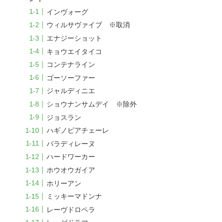
インヴォーグ
ウィルサヴァイブ ※取消
エナジーショット
キョウエイタイコ
コンテナライン
ゴーソーファー
ジャルディニエ
ショウナンサムデイ ※除外
ジョスラン
ハギノピアチェーレ
パラディレーヌ
ハードワーカー
ホウオウガイア
ホリーアン
ミッキーマドンナ
レーヴドロペラ