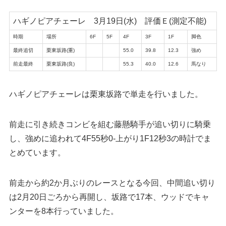
ハギノピアチェーレ 3月19日(水) 評価Ｅ(測定不能)
時期
場所
6F
5F
4F
3F
1F
脚色
最終追切
栗東坂路(重)
55.0
39.8
12.3
強め
前走最終
栗東坂路(良)
55.3
40.0
12.6
馬なり
ハギノピアチェーレは栗東坂路で単走を行いました。
前走に引き続きコンビを組む藤懸騎手が追い切りに騎乗
し、強めに追われて4F55秒0-上がり1F12秒3の時計でま
とめています。
前走から約2か月ぶりのレースとなる今回、中間追い切り
は2月20日ごろから再開し、坂路で17本、ウッドでキャ
ンターを8本行っていました。