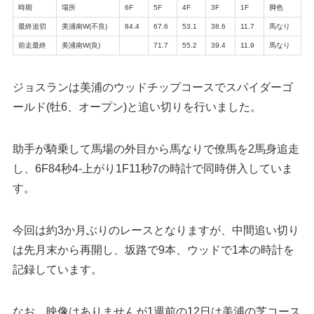
時期
場所
6F
5F
4F
3F
1F
脚色
最終追切
美浦南W(不良)
84.4
67.6
53.1
38.6
11.7
馬なり
前走最終
美浦南W(良)
71.7
55.2
39.4
11.9
馬なり
ジョスランは美浦のウッドチップコースでスパイダーゴ
ールド(牡6、オープン)と追い切りを行いました。
助手が騎乗して馬場の外目から馬なりで僚馬を2馬身追走
し、6F84秒4-上がり1F11秒7の時計で同時併入していま
す。
今回は約3か月ぶりのレースとなりますが、中間追い切り
は先月末から再開し、坂路で9本、ウッドで1本の時計を
記録しています。
なお、映像はありませんが1週前の12日は美浦の芝コース