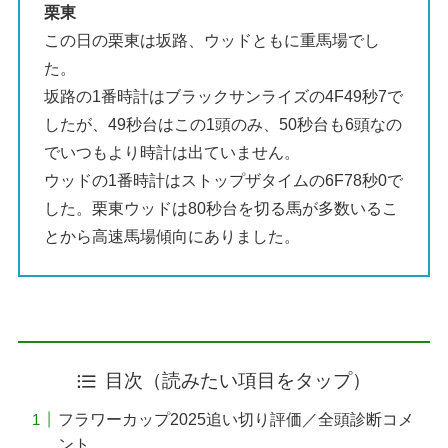
栗東
この日の栗東は坂路、ウッドともに重馬場でし
た。
坂路の1番時計はブラックサンライズの4F49秒7で
したが、49秒台はこの1頭のみ、50秒台も6頭なの
でいつもより時計は出ていません。
ウッドの1番時計はストップザタイムの6F78秒0で
した。栗東ウッドは80秒台を切る馬が多数いるこ
とから高速馬場傾向にありました。
目次（読みたい項目をタップ）
フラワーカップ2025追い切り評価／全頭診断コメ
ント