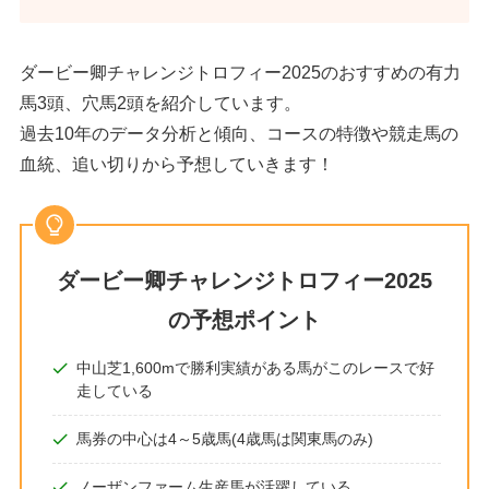
ダービー卿チャレンジトロフィー2025のおすすめの有力
馬3頭、穴馬2頭を紹介しています。
過去10年のデータ分析と傾向、コースの特徴や競走馬の
血統、追い切りから予想していきます！
ダービー卿チャレンジトロフィー2025
の予想ポイント
中山芝1,600mで勝利実績がある馬がこのレースで好
走している
馬券の中心は4～5歳馬(4歳馬は関東馬のみ)
ノーザンファーム生産馬が活躍している