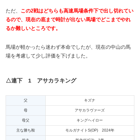
ただ、
この2戦はどちらも高速馬場条件下で出し切れてい
るので、現在の底まで時計が出ない馬場でどこまでやれ
るか難しいところです。
馬場が軽かったら迷わず本命でしたが、現在の中山の馬
場を考慮して少し評価を下げました。
△連下 1 アサカラキング
父
キズナ
母
アサカラヴァーズ
母父
キングヘイロー
主な勝ち鞍
モルガナイトS(OP) 2024年