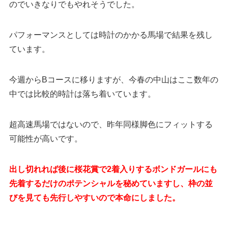
のでいきなりでもやれそうでした。
パフォーマンスとしては時計のかかる馬場で結果を残し
ています。
今週からBコースに移りますが、今春の中山はここ数年の
中では比較的時計は落ち着いています。
超高速馬場ではないので、昨年同様脚色にフィットする
可能性が高いです。
出し切れれば後に桜花賞で2着入りするボンドガールにも
先着するだけのポテンシャルを秘めていますし、枠の並
びを見ても先行しやすいので本命にしました。