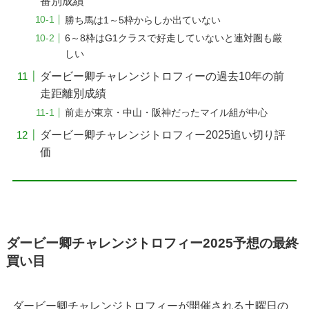
番別成績
勝ち馬は1～5枠からしか出ていない
6～8枠はG1クラスで好走していないと連対圏も厳
しい
ダービー卿チャレンジトロフィーの過去10年の前
走距離別成績
前走が東京・中山・阪神だったマイル組が中心
ダービー卿チャレンジトロフィー2025追い切り評
価
ダービー卿チャレンジトロフィー2025予想の最終
買い目
ダービー卿チャレンジトロフィーが開催される土曜日の