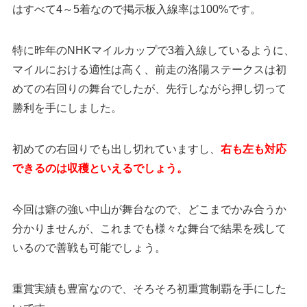
はすべて4～5着なので掲示板入線率は100%です。
特に昨年のNHKマイルカップで3着入線しているように、
マイルにおける適性は高く、前走の洛陽ステークスは初
めての右回りの舞台でしたが、先行しながら押し切って
勝利を手にしました。
初めての右回りでも出し切れていますし、
右も左も対応
できるのは収穫といえるでしょう。
今回は癖の強い中山が舞台なので、どこまでかみ合うか
分かりませんが、これまでも様々な舞台で結果を残して
いるので善戦も可能でしょう。
重賞実績も豊富なので、そろそろ初重賞制覇を手にした