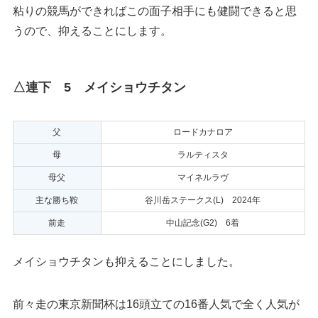
粘りの競馬ができればこの面子相手にも健闘できると思
うので、抑えることにします。
△連下 5 メイショウチタン
父
ロードカナロア
母
ラルティスタ
母父
マイネルラヴ
主な勝ち鞍
谷川岳ステークス(L) 2024年
前走
中山記念(G2) 6着
メイショウチタンも抑えることにしました。
前々走の東京新聞杯は16頭立ての16番人気で全く人気が