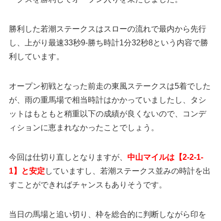
勝利した若潮ステークスはスローの流れで最内から先行
し、上がり最速33秒9-勝ち時計1分32秒8という内容で勝
利しています。
オープン初戦となった前走の東風ステークスは5着でした
が、雨の重馬場で相当時計はかかっていましたし、タシ
ットはもともと稍重以下の成績が良くないので、コンデ
ィションに恵まれなかったことでしょう。
今回は仕切り直しとなりますが、
中山マイルは【2-2-1-
1】と安定
していますし、若潮ステークス並みの時計を出
すことができればチャンスもありそうです。
当日の馬場と追い切り、枠を総合的に判断しながら印を