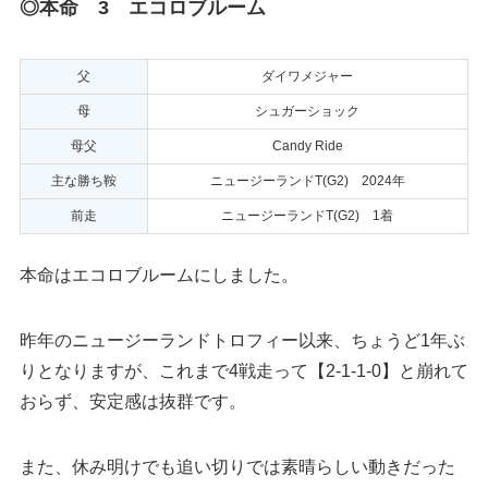
◎本命 3 エコロブルーム
父
ダイワメジャー
母
シュガーショック
母父
Candy Ride
主な勝ち鞍
ニュージーランドT(G2) 2024年
前走
ニュージーランドT(G2) 1着
本命はエコロブルームにしました。
昨年のニュージーランドトロフィー以来、ちょうど1年ぶ
りとなりますが、これまで4戦走って【2-1-1-0】と崩れて
おらず、安定感は抜群です。
また、休み明けでも追い切りでは素晴らしい動きだった