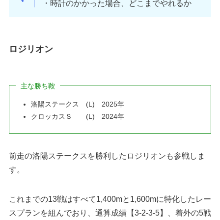
・時計のかかった場合、どこまでやれるか
ロジリオン
主な勝ち鞍
洛陽ステークス (L) 2025年
クロッカスＳ (L) 2024年
前走の洛陽ステークスを勝利したロジリオンも参戦しま
す。
これまでの13戦はすべて1,400mと1,600mに特化したレー
スプランを組んでおり、通算成績【3-2-3-5】、着外の5戦