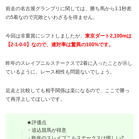
前走の名古屋グランプリに関しては、勝ち馬から1.1秒差
の5着なので完敗といわざるを得ません。
今回は非重賞にシフトしましたが、
東京ダート2,100mは
【2-1-0-0】なので、連対率は驚異の100%です。
昨年のスレイプニルステークスで2着に入ったことが示し
ているように、レース相性も問題ないでしょう。
近走と比較しても相手関係は楽になるので、ここで勝っ
て再浮上してほしいです。
★評価点
・追込競馬が得意
・昨年のスレイプニルステークスは惜しい2