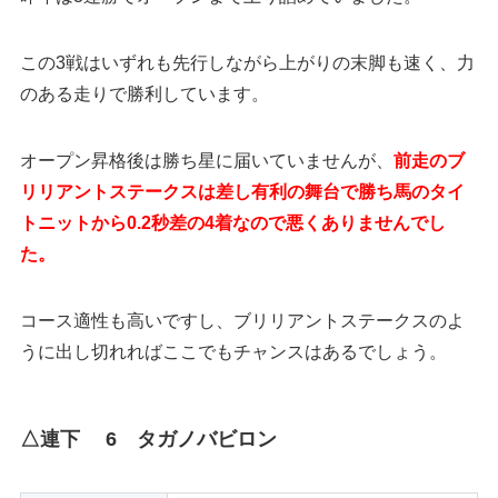
この3戦はいずれも先行しながら上がりの末脚も速く、力
のある走りで勝利しています。
オープン昇格後は勝ち星に届いていませんが、
前走のブ
リリアントステークスは差し有利の舞台で勝ち馬のタイ
トニットから0.2秒差の4着なので悪くありませんでし
た。
コース適性も高いですし、ブリリアントステークスのよ
うに出し切れればここでもチャンスはあるでしょう。
△連下 6 タガノバビロン