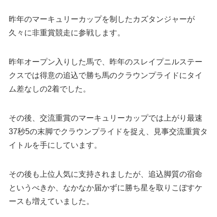
昨年のマーキュリーカップを制したカズタンジャーが
久々に非重賞競走に参戦します。
昨年オープン入りした馬で、昨年のスレイプニルステー
クスでは得意の追込で勝ち馬のクラウンプライドにタイ
ム差なしの2着でした。
その後、交流重賞のマーキュリーカップでは上がり最速
37秒5の末脚でクラウンプライドを捉え、見事交流重賞タ
イトルを手にしています。
その後も上位人気に支持されましたが、追込脚質の宿命
というべきか、なかなか届かずに勝ち星を取りこぼすケ
ースも増えていました。