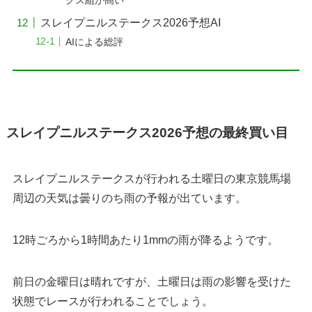
スレイプニルステークス2026予想AI
AIによる総評
スレイプニルステークス2026予想の最終買い目
スレイプニルステークスが行われる土曜日の東京競馬場
周辺の天気は曇りのち雨の予報が出ています。
12時ごろから1時間あたり1mmの雨が降るようです。
前日の金曜日は晴れですが、土曜日は雨の影響を受けた
状態でレースが行われることでしょう。