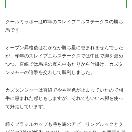
クールミラボーは昨年のスレイプニルステークスの勝ち
馬です。
オープン昇格後はなかなか勝ち星に恵まれませんでした
が、昨年のスレイプニルステークスでは中団で脚を溜め
つつ、直線では馬場の真ん中あたりから仕掛け、カズタ
ンジャーの追撃を交わして勝利しました。
カズタンジャーは直線でやや脚色が止まっていたので相
手に恵まれた感じもしますが、それでもいい末脚を使っ
て好走しています。
続くブラジルカップも勝ち馬のアピーリングルックとク