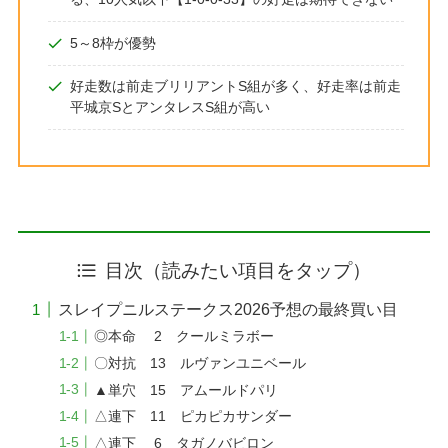
5～8枠が優勢
好走数は前走ブリリアントS組が多く、好走率は前走
平城京SとアンタレスS組が高い
目次（読みたい項目をタップ）
スレイプニルステークス2026予想の最終買い目
◎本命 2 クールミラボー
〇対抗 13 ルヴァンユニベール
▲単穴 15 アムールドパリ
△連下 11 ピカピカサンダー
△連下 6 タガノバビロン