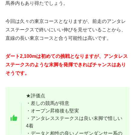
馬券内もあり得たでしょう。
今回は久々の東京コースとなりますが、前走のアンタレ
スステークスで終いにいい伸びを見せていることから、
直線の長い東京コースと合う可能性は高いです。
ダート2,100mは初めての挑戦となりますが、アンタレス
ステークスのような末脚を発揮できればチャンスはあり
そうです。
★評価点
・差しの競馬が得意
・オープン昇格後も堅実
・アンタレスステークスは良い末脚で惜しい
4着
・データと相性の良いノーザンダンサー系の