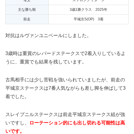
主な勝ち鞍
3歳1勝クラス 2025年
前走
平城京S(OP) 3着
対抗はルヴァンユニベールにしました。
3歳時は重賞のレパードステークスで2着入りしているよ
うに、重賞でも結果を残しています。
古馬相手には少し苦戦を強いられていましたが、前走の
平城京ステークスは7番人気ながらも差し脚を伸ばして3
着でした。
スレイプニルステークスは前走平城京ステークス組が強
いですし、
ローテーション的にも出し切れる可能性は高
いです。