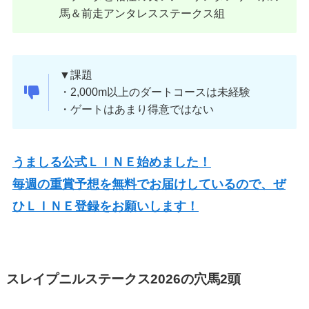
馬＆前走アンタレスステークス組
▼課題
・2,000m以上のダートコースは未経験
・ゲートはあまり得意ではない
うましる公式ＬＩＮＥ始めました！
毎週の重賞予想を無料でお届けしているので、ぜ
ひＬＩＮＥ登録をお願いします！
スレイプニルステークス2026の穴馬2頭