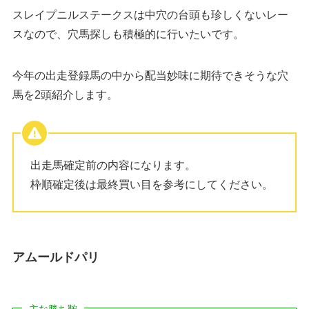
スレイプニルステークスは中穴の台頭も珍しくないレー
スなので、穴馬探しも積極的に行いたいです。
今年の出走登録馬の中から配当妙味に期待できそうな穴
馬を2頭紹介します。
出走馬確定前の内容になります。
枠順確定後は最終買い目を参考にしてください。
アムールドパリ