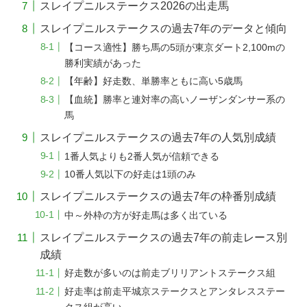
スレイプニルステークス2026の出走馬
スレイプニルステークスの過去7年のデータと傾向
【コース適性】勝ち馬の5頭が東京ダート2,100mの
勝利実績があった
【年齢】好走数、単勝率ともに高い5歳馬
【血統】勝率と連対率の高いノーザンダンサー系の
馬
スレイプニルステークスの過去7年の人気別成績
1番人気よりも2番人気が信頼できる
10番人気以下の好走は1頭のみ
スレイプニルステークスの過去7年の枠番別成績
中～外枠の方が好走馬は多く出ている
スレイプニルステークスの過去7年の前走レース別
成績
好走数が多いのは前走ブリリアントステークス組
好走率は前走平城京ステークスとアンタレスステー
クス組が高い