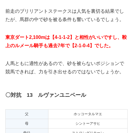
前走のブリリアントステークスは人気を裏切る結果でし
たが、馬群の中で砂を被る条件も響いているでしょう。
東京ダート2,100mは【4-1-1-2】と相性がいいですし、鞍
上のルメール騎手も過去7年で【2-1-0-4】でした。
人馬ともに適性があるので、砂を被らないポジションで
競馬できれば、力を引き出せるのではないでしょうか。
〇対抗 13 ルヴァンユニベール
父
ホッコータルマエ
母
シントーアサヒ
母父
ストロングリターン